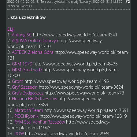
2020-03-10, 22:09:18
#2
(Ten post był ostatnio modyfikowany: 2020-05-18, 21:33:32
przez
szuwarek
.)
Lista uczestników
ELJ:
1.
Ahtung SC
http://www.speedway-world.pl/i,team-3341
2.
ARJUMA Golub-Dobrzyn
http://www.speedway-
world.pl/i,team-11710
3.
ASTECK Zielona Góra
http://www.speedway-world.pl/i,team-
131
4.
GKM 1979
http://www.speedway-world.pl/i,team-8435
5.
GKM Grudziądz
http://www.speedway-world.pl/i,team-
10300
6.
Grom
http://www.speedway-world.pl/i,team-4195
7.
Gryf Szczecin
http://www.speedway-world.pl/i,team-3624
8.
Gryfy Bydgoszcz
http://www.speedway-world.pl/i,team-73
9.
Husaria BERG Rzeszów
http://www.speedway-
world.pl/i,team-3989
10.
Matrosh Team
http://www.speedway-world.pl/i,team-7691
11.
PIECHRybnik
http://www.speedway-world.pl/i,team-12819
12.
RAM Stal VanPur Rzeszów
http://www.speedway-
world.pl/i,team-11943
13.
ROW
http://www.speedway-world.pl/i,team-2984