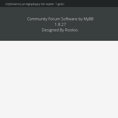
Użytkownicy przeglądający ten wątek: 1 gości
Community Forum Software by
MyBB
1.8.27
Designed By
Rooloo
.