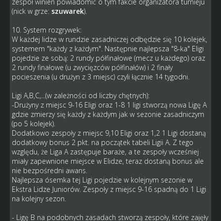
zespół winien powiadomić o tym fakcie organizatora turnieju
(nick w grze:
szuwarek
).
10. System rozgrywek:
W każdej lidze w rundzie zasadniczej odbędzie się 10 kolejek,
systemem "każdy z każdym". Następnie najlepsza "8-ka" Eligi
pojedzie ze sobą: 2 rundy półfinałowe (mecz u każdego) oraz
2 rundy finałowe (u zwycięzców półfinałów) i 2 finały
pocieszenia (u drużyn z 3 miejsc) czyli łącznie 14 tygodni.
Ligi A,B,C,...(w zależności od liczby chętnych):
-Drużyny z miejsc 9-16 Eligi oraz 1-8 1 ligi stworzą nowa Ligę A
gdzie zmierzy się każdy z każdym jak w sezonie zasadniczym
(po 5 kolejek).
Dodatkowo zespoły z miejsc 9,10 Eligi oraz 1,2 1 Ligi dostaną
dodatkowy bonus 2 pkt. na początek tabeli Ligii A. Z tego
względu, że Liga A zastępuje baraże, a te zespoły wcześniej
miały zapewnione miejsce w Elidze, teraz dostaną bonus ale
nie bezpośredni awans.
Najlepsza ósemka tej Ligi pojedzie w kolejnym sezonie w
Ekstra Lidze Juniorów. Zespoły z miejsc 9-16 spadną do 1 Ligi
na kolejny sezon.
- Ligę B na podobnych zasadach stworzą zespoły, które zajęły