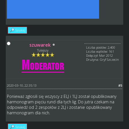
Szukaj
szuwarek
Liczba postów: 2,400
Tutejszy
Liczba wątków: 161
Dołączył: Mar 2012
Drużyna: Gryf Szczecin
2020-03-10, 22:35:13
#5
Ponieważ zgłosili się wszyscy z ELJ i 1LJ został opublikowany
harmonogram pięciu rund dla tych lig. Do jutra czekam na
odpowiedź od 2 zespołów z 2LJ i zostanie opublikowany
harmonogram dla nich.
Szukaj