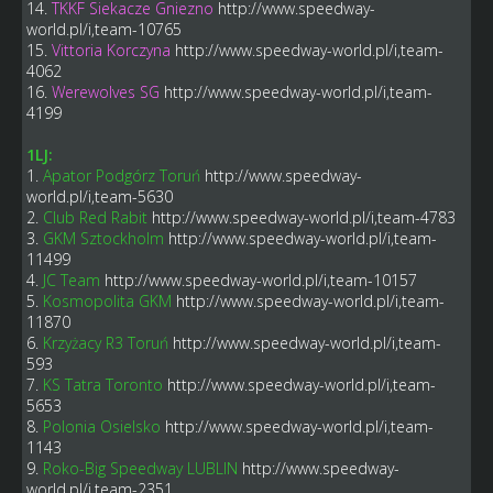
14.
TKKF Siekacze Gniezno
http://www.speedway-
world.pl/i,team-10765
15.
Vittoria Korczyna
http://www.speedway-world.pl/i,team-
4062
16.
Werewolves SG
http://www.speedway-world.pl/i,team-
4199
1LJ:
1.
Apator Podgórz Toruń
http://www.speedway-
world.pl/i,team-5630
2.
Club Red Rabit
http://www.speedway-world.pl/i,team-4783
3.
GKM Sztockholm
http://www.speedway-world.pl/i,team-
11499
4.
JC Team
http://www.speedway-world.pl/i,team-10157
5.
Kosmopolita GKM
http://www.speedway-world.pl/i,team-
11870
6.
Krzyżacy R3 Toruń
http://www.speedway-world.pl/i,team-
593
7.
KS Tatra Toronto
http://www.speedway-world.pl/i,team-
5653
8.
Polonia Osielsko
http://www.speedway-world.pl/i,team-
1143
9.
Roko-Big Speedway LUBLIN
http://www.speedway-
world.pl/i,team-2351