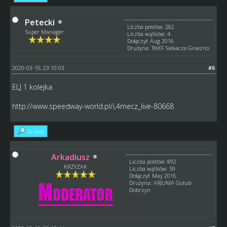
Petecki
Liczba postów: 282
Super Manager
Liczba wątków: 4
Dołączył: Aug 2016
Drużyna: TKKF Siekacze Gniezno
2020-03-10, 23:10:03
#6
ELJ 1 kolejka
http://www.speedway-world.pl/i,4mecz_live-80668
Szukaj
Arkadiusz
Liczba postów: 892
KRZYZAK
Liczba wątków: 59
Dołączył: May 2016
Drużyna: ARJUMA Golub-
Dobrzyn