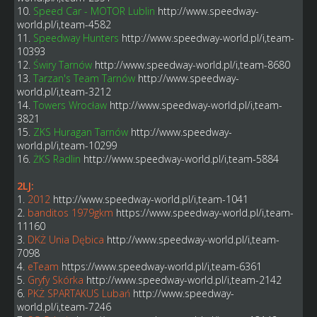
10.
Speed Car - MOTOR Lublin
http://www.speedway-
world.pl/i,team-4582
11.
Speedway Hunters
http://www.speedway-world.pl/i,team-
10393
12.
Świry Tarnów
http://www.speedway-world.pl/i,team-8680
13.
Tarzan's Team Tarnów
http://www.speedway-
world.pl/i,team-3212
14.
Towers Wrocław
http://www.speedway-world.pl/i,team-
3821
15.
ZKS Huragan Tarnów
http://www.speedway-
world.pl/i,team-10299
16.
ŻKS Radlin
http://www.speedway-world.pl/i,team-5884
2LJ:
1.
2012
http://www.speedway-world.pl/i,team-1041
2.
banditos 1979gkm
https://www.speedway-world.pl/i,team-
11160
3.
DKŻ Unia Dębica
http://www.speedway-world.pl/i,team-
7098
4.
eTeam
https://www.speedway-world.pl/i,team-6361
5.
Gryfy Skórka
http://www.speedway-world.pl/i,team-2142
6.
PKŻ SPARTAKUS Lubań
http://www.speedway-
world.pl/i,team-7246