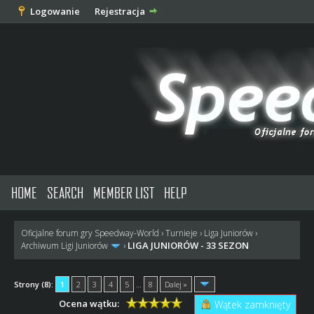
Logowanie
Rejestracja
HOME
SEARCH
MEMBER LIST
HELP
Oficjalne forum gry Speedway-World
›
Turnieje
›
Liga Juniorów
›
LIGA JUNIORÓW - 33 SEZON
Archiwum Ligi Juniorów
›
Strony (8):
1
2
3
4
5
…
8
Dalej »
Ocena wątku:
Wątek zamknięty