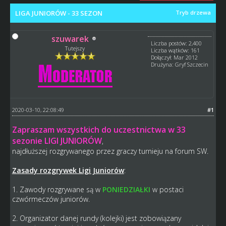
LIGA JUNIORÓW - 33 SEZON
Tryb drzewa
szuwarek
Liczba postów: 2,400
Tutejszy
Liczba wątków: 161
Dołączył: Mar 2012
Drużyna: Gryf Szczecin
2020-03-10, 22:08:49
#1
Zapraszam wszystkich do uczestnictwa w 33
sezonie LIGI JUNIORÓW
,
najdłuższej rozgrywanego przez graczy turnieju na forum SW.
Zasady rozgrywek Ligi Juniorów
:
1. Zawody rozgrywane są w
PONIEDZIAŁKI
w postaci
czwórmeczów juniorów.
2. Organizator danej rundy (kolejki) jest zobowiązany