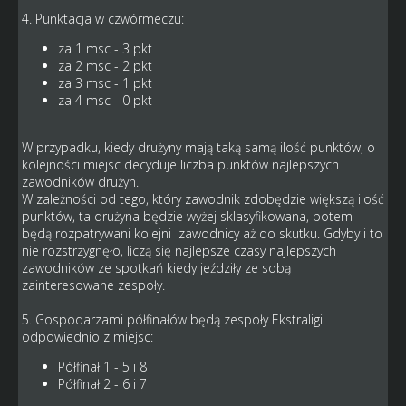
4. Punktacja w czwórmeczu:
za 1 msc - 3 pkt
za 2 msc - 2 pkt
za 3 msc - 1 pkt
za 4 msc - 0 pkt
W przypadku, kiedy drużyny mają taką samą ilość punktów, o
kolejności miejsc decyduje liczba punktów najlepszych
zawodników drużyn.
W zależności od tego, który zawodnik zdobędzie większą ilość
punktów, ta drużyna będzie wyżej sklasyfikowana, potem
będą rozpatrywani kolejni zawodnicy aż do skutku. Gdyby i to
nie rozstrzygnęło, liczą się najlepsze czasy najlepszych
zawodników ze spotkań kiedy jeździły ze sobą
zainteresowane zespoły.
5. Gospodarzami półfinałów będą zespoły Ekstraligi
odpowiednio z miejsc:
Półfinał 1 - 5 i 8
Półfinał 2 - 6 i 7