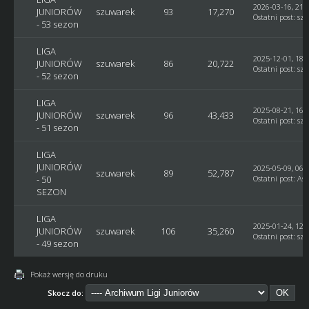
2026-03-16, 21:
JUNIORÓW
szuwarek
93
17,270
Ostatni post
:
sz
- 53 sezon
LIGA
2025-12-01, 18:
JUNIORÓW
szuwarek
86
20,722
Ostatni post
:
sz
- 52 sezon
LIGA
2025-08-21, 16:
JUNIORÓW
szuwarek
96
43,433
Ostatni post
:
sz
- 51 sezon
LIGA
JUNIORÓW
2025-05-09, 06:
szuwarek
89
52,787
- 50
Ostatni post
:
Ast
SEZON
LIGA
2025-01-24, 12:
JUNIORÓW
szuwarek
106
35,260
Ostatni post
:
sz
- 49 sezon
Pokaż wersję do druku
Skocz do: