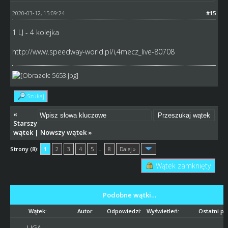
2020-03-12, 15:09:24
#15
1 LJ - 4 kolejka
http://www.speedway-world.pl/i,4mecz_live-80708
Szukaj
«
Starszy
wątek
|
Nowszy wątek
»
Strony (8):
1
2
3
4
5
…
8
Dalej »
Wątek zamknięty
Podobne wątki…
Wątek:
Autor
Odpowiedzi:
Wyświetleń:
Ostatni po
LIGA