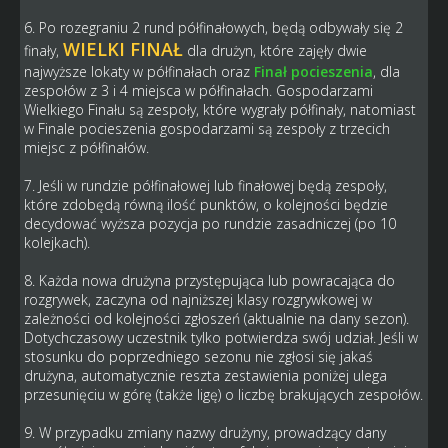
6. Po rozegraniu 2 rund półfinałowych, będą odbywały się 2
WIELKI FINAŁ
finały,
dla drużyn, które zajęły dwie
najwyższe lokaty w półfinałach oraz
Finał pocieszenia
, dla
zespołów z 3 i 4 miejsca w półfinałach. Gospodarzami
Wielkiego Finału są zespoły, które wygrały półfinały, natomiast
w Finale pocieszenia gospodarzami są zespoły z trzecich
miejsc z półfinałów.
7. Jeśli w rundzie półfinałowej lub finałowej będą zespoły,
które zdobędą równą ilość punktów, o kolejności będzie
decydować wyższa pozycja po rundzie zasadniczej (po 10
kolejkach).
8. Każda nowa drużyna przystępująca lub powracająca do
rozgrywek, zaczyna od najniższej klasy rozgrywkowej w
zależności od kolejności zgłoszeń (aktualnie na dany sezon).
Dotychczasowy uczestnik tylko potwierdza swój udział. Jeśli w
stosunku do poprzedniego sezonu nie zgłosi się jakaś
drużyna, automatycznie reszta zestawienia poniżej ulega
przesunięciu w górę (także ligę) o liczbę brakujących zespołów.
9. W przypadku zmiany nazwy drużyny, prowadzący dany