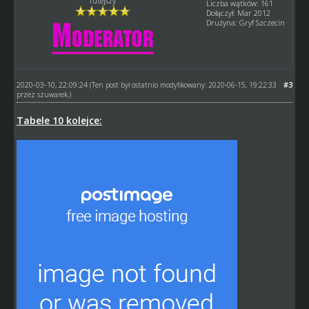
Tutejszy
Liczba wątków: 161
Dołączył: Mar 2012
Drużyna: Gryf Szczecin
2020-03-10, 22:09:24
#3
(Ten post był ostatnio modyfikowany: 2020-06-15, 19:22:33
przez
szuwarek
.)
Tabele 10 kolejce: