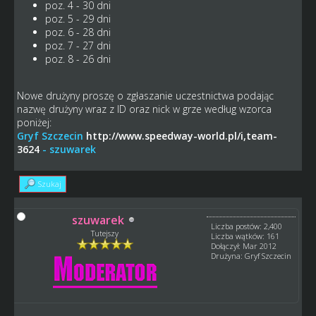
poz. 4 - 30 dni
poz. 5 - 29 dni
poz. 6 - 28 dni
poz. 7 - 27 dni
poz. 8 - 26 dni
Nowe drużyny proszę o zgłaszanie uczestnictwa podając
nazwę drużyny wraz z ID oraz nick w grze według wzorca
poniżej:
Gryf Szczecin
http://www.speedway-world.pl/i,team-
3624
- szuwarek
Szukaj
szuwarek
Liczba postów: 2,400
Tutejszy
Liczba wątków: 161
Dołączył: Mar 2012
Drużyna: Gryf Szczecin