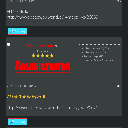
2020-03-10, 23:13:44
#7
ELJ 2 kolejka
http://www.speedway-world.pl/i,4mecz_live-80669
Szukaj
ADM_Henrik
Liczba postów: 1,742
Tutejszy
Liczba wątków: 42
Dołączył: Sep 2010
Drużyna: GRYFY Bydgoszcz
2020-03-11, 09:40:17
#8
ELJ ✩ 3 ★ kolejka ♛
http://www.speedway-world.pl/i,4mecz_live-80671
Szukaj