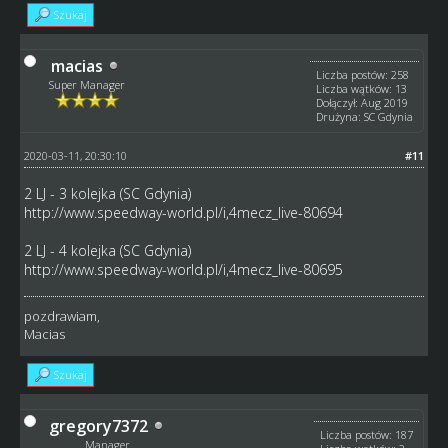
Szukaj
macias
Liczba postów: 258
Super Manager
Liczba wątków: 13
Dołączył: Aug 2019
Drużyna: SC Gdynia
2020-03-11, 20:30:10
#11
2 LJ - 3 kolejka (SC Gdynia)
http://www.speedway-world.pl/i,4mecz_live-80694
2 LJ - 4 kolejka (SC Gdynia)
http://www.speedway-world.pl/i,4mecz_live-80695
pozdrawiam,
Macias
Szukaj
gregory7372
Liczba postów: 187
Manager