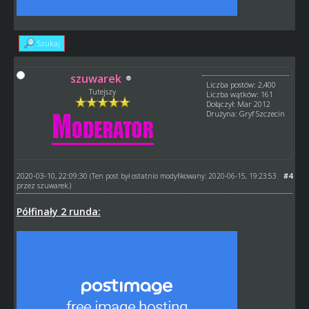
Szukaj
szuwarek
Liczba postów: 2,400
Tutejszy
Liczba wątków: 161
Dołączył: Mar 2012
Drużyna: Gryf Szczecin
2020-03-10, 22:09:30
#4
(Ten post był ostatnio modyfikowany: 2020-06-15, 19:23:53
przez
szuwarek
.)
Półfinały 2 runda: