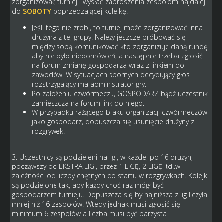
zorganizować turniej i wysłać zaproszenia zespołom najdalej
do
SOBOTY
poprzedzającej kolejkę.
Jeśli tego nie zrobi, to turniej może zorganizować inna
drużyna z tej grupy. Należy jeszcze próbować się
między sobą komunikować kto zorganizuje daną rundę
aby nie było niedomówień, a następnie trzeba zgłosić
na forum zmianę gospodarza wraz z linkiem do
zawodów. W sytuacjach spornych decydujący głos
rozstrzygający ma administrator gry.
Po założeniu czwórmeczu, GOSPODARZ bądź uczestnik
zamieszcza na forum link do niego.
W przypadku rażącego braku organizacji czwórmeczów
jako gospodarz, dopuszcza się usunięcie drużyny z
rozgrywek.
3. Uczestnicy są podzieleni na ligi, w każdej po 16 drużyn,
począwszy od EKSTRA LIGI, przez 1 LIGĘ, 2 LIGĘ itd..w
zależności od liczby chętnych do startu w rozgrywkach. Kolejki
są podzielone tak, aby każdy choć raz mógł być
gospodarzem turnieju. Dopuszcza się by najniższa z lig liczyła
mniej niż 16 zespołów. Wtedy jednak musi zgłosić się
minimum 6 zespołów a liczba musi być parzysta.