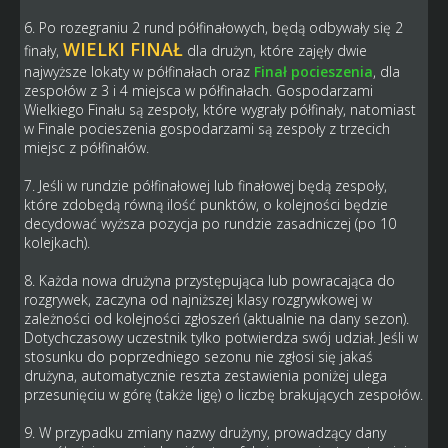
6. Po rozegraniu 2 rund półfinałowych, będą odbywały się 2
WIELKI FINAŁ
finały,
dla drużyn, które zajęły dwie
najwyższe lokaty w półfinałach oraz
Finał pocieszenia
, dla
zespołów z 3 i 4 miejsca w półfinałach. Gospodarzami
Wielkiego Finału są zespoły, które wygrały półfinały, natomiast
w Finale pocieszenia gospodarzami są zespoły z trzecich
miejsc z półfinałów.
7. Jeśli w rundzie półfinałowej lub finałowej będą zespoły,
które zdobędą równą ilość punktów, o kolejności będzie
decydować wyższa pozycja po rundzie zasadniczej (po 10
kolejkach).
8. Każda nowa drużyna przystępująca lub powracająca do
rozgrywek, zaczyna od najniższej klasy rozgrywkowej w
zależności od kolejności zgłoszeń (aktualnie na dany sezon).
Dotychczasowy uczestnik tylko potwierdza swój udział. Jeśli w
stosunku do poprzedniego sezonu nie zgłosi się jakaś
drużyna, automatycznie reszta zestawienia poniżej ulega
przesunięciu w górę (także ligę) o liczbę brakujących zespołów.
9. W przypadku zmiany nazwy drużyny, prowadzący dany