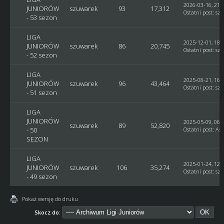
2026-03-16, 21:
JUNIORÓW
szuwarek
93
17,312
Ostatni post
:
sz
- 53 sezon
LIGA
2025-12-01, 18:
JUNIORÓW
szuwarek
86
20,745
Ostatni post
:
sz
- 52 sezon
LIGA
2025-08-21, 16:
JUNIORÓW
szuwarek
96
43,464
Ostatni post
:
sz
- 51 sezon
LIGA
JUNIORÓW
2025-05-09, 06:
szuwarek
89
52,820
- 50
Ostatni post
:
Ast
SEZON
LIGA
2025-01-24, 12:
JUNIORÓW
szuwarek
106
35,274
Ostatni post
:
sz
- 49 sezon
Pokaż wersję do druku
Skocz do: