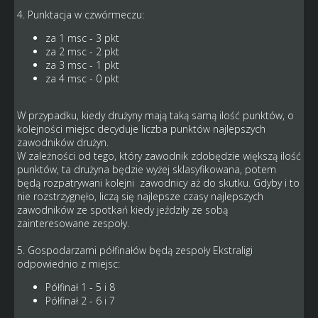
4. Punktacja w czwórmeczu:
za 1 msc - 3 pkt
za 2 msc - 2 pkt
za 3 msc - 1 pkt
za 4 msc - 0 pkt
W przypadku, kiedy drużyny mają taką samą ilość punktów, o
kolejności miejsc decyduje liczba punktów najlepszych
zawodników drużyn.
W zależności od tego, który zawodnik zdobędzie większą ilość
punktów, ta drużyna będzie wyżej sklasyfikowana, potem
będą rozpatrywani kolejni zawodnicy aż do skutku. Gdyby i to
nie rozstrzygnęło, liczą się najlepsze czasy najlepszych
zawodników ze spotkań kiedy jeździły ze sobą
zainteresowane zespoły.
5. Gospodarzami półfinałów będą zespoły Ekstraligi
odpowiednio z miejsc:
Półfinał 1 - 5 i 8
Półfinał 2 - 6 i 7