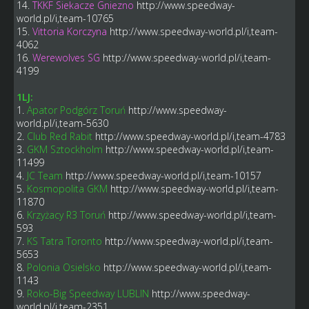
14.
TKKF Siekacze Gniezno
http://www.speedway-
world.pl/i,team-10765
15.
Vittoria Korczyna
http://www.speedway-world.pl/i,team-
4062
16.
Werewolves SG
http://www.speedway-world.pl/i,team-
4199
1LJ:
1.
Apator Podgórz Toruń
http://www.speedway-
world.pl/i,team-5630
2.
Club Red Rabit
http://www.speedway-world.pl/i,team-4783
3.
GKM Sztockholm
http://www.speedway-world.pl/i,team-
11499
4.
JC Team
http://www.speedway-world.pl/i,team-10157
5.
Kosmopolita GKM
http://www.speedway-world.pl/i,team-
11870
6.
Krzyżacy R3 Toruń
http://www.speedway-world.pl/i,team-
593
7.
KS Tatra Toronto
http://www.speedway-world.pl/i,team-
5653
8.
Polonia Osielsko
http://www.speedway-world.pl/i,team-
1143
9.
Roko-Big Speedway LUBLIN
http://www.speedway-
world.pl/i,team-2351