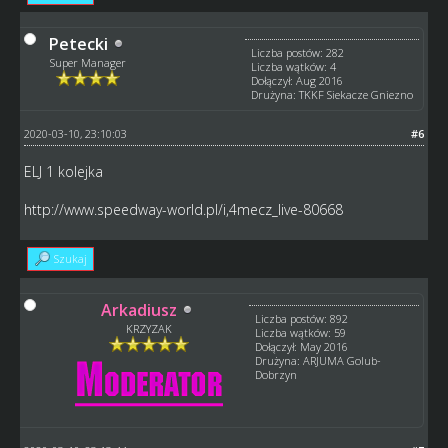
Petecki
Liczba postów: 282
Super Manager
Liczba wątków: 4
Dołączył: Aug 2016
Drużyna: TKKF Siekacze Gniezno
2020-03-10, 23:10:03
#6
ELJ 1 kolejka
http://www.speedway-world.pl/i,4mecz_live-80668
Szukaj
Arkadiusz
Liczba postów: 892
KRZYZAK
Liczba wątków: 59
Dołączył: May 2016
Drużyna: ARJUMA Golub-
Dobrzyn