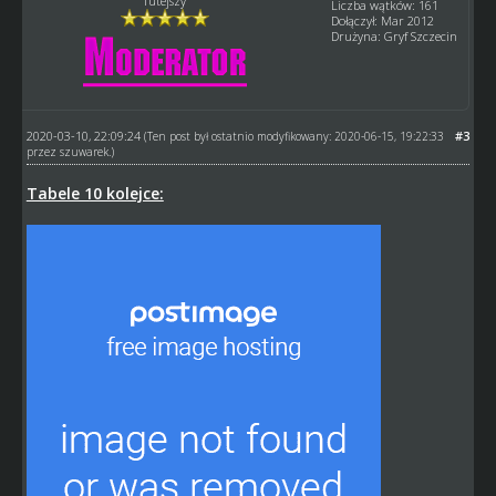
Tutejszy
Liczba wątków: 161
Dołączył: Mar 2012
Drużyna: Gryf Szczecin
2020-03-10, 22:09:24
#3
(Ten post był ostatnio modyfikowany: 2020-06-15, 19:22:33
przez
szuwarek
.)
Tabele 10 kolejce: