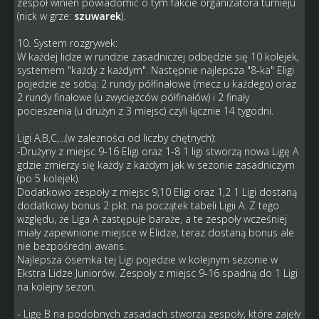
zespół winien powiadomić o tym fakcie organizatora turnieju
(nick w grze:
szuwarek
).
10. System rozgrywek:
W każdej lidze w rundzie zasadniczej odbędzie się 10 kolejek,
systemem "każdy z każdym". Następnie najlepsza "8-ka" Eligi
pojedzie ze sobą: 2 rundy półfinałowe (mecz u każdego) oraz
2 rundy finałowe (u zwycięzców półfinałów) i 2 finały
pocieszenia (u drużyn z 3 miejsc) czyli łącznie 14 tygodni.
Ligi A,B,C,...(w zależności od liczby chętnych):
-Drużyny z miejsc 9-16 Eligi oraz 1-8 1 ligi stworzą nowa Ligę A
gdzie zmierzy się każdy z każdym jak w sezonie zasadniczym
(po 5 kolejek).
Dodatkowo zespoły z miejsc 9,10 Eligi oraz 1,2 1 Ligi dostaną
dodatkowy bonus 2 pkt. na początek tabeli Ligii A. Z tego
względu, że Liga A zastępuje baraże, a te zespoły wcześniej
miały zapewnione miejsce w Elidze, teraz dostaną bonus ale
nie bezpośredni awans.
Najlepsza ósemka tej Ligi pojedzie w kolejnym sezonie w
Ekstra Lidze Juniorów. Zespoły z miejsc 9-16 spadną do 1 Ligi
na kolejny sezon.
- Ligę B na podobnych zasadach stworzą zespoły, które zajęły