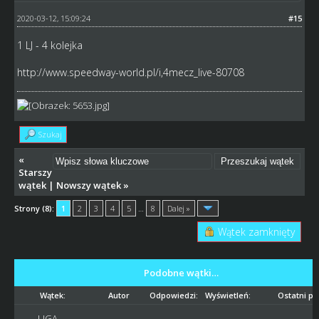
2020-03-12, 15:09:24
#15
1 LJ - 4 kolejka
http://www.speedway-world.pl/i,4mecz_live-80708
Szukaj
«
Starszy
wątek
|
Nowszy wątek
»
Strony (8):
1
2
3
4
5
…
8
Dalej »
Wątek zamknięty
Podobne wątki…
Wątek:
Autor
Odpowiedzi:
Wyświetleń:
Ostatni po
LIGA