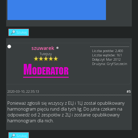
Szukaj
szuwarek
Liczba postów: 2,400
Tutejszy
Liczba wątków: 161
Dołączył: Mar 2012
Drużyna: Gryf Szczecin
2020-03-10, 22:35:13
#5
Ponieważ zgłosili się wszyscy z ELJ i 1LJ został opublikowany
harmonogram pięciu rund dla tych lig. Do jutra czekam na
odpowiedź od 2 zespołów z 2LJ i zostanie opublikowany
harmonogram dla nich.
Szukaj