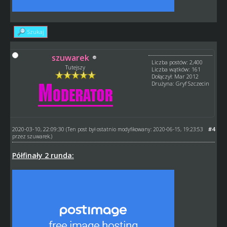
Szukaj
szuwarek
Liczba postów: 2,400
Tutejszy
Liczba wątków: 161
Dołączył: Mar 2012
Drużyna: Gryf Szczecin
2020-03-10, 22:09:30
#4
(Ten post był ostatnio modyfikowany: 2020-06-15, 19:23:53
przez
szuwarek
.)
Półfinały 2 runda: