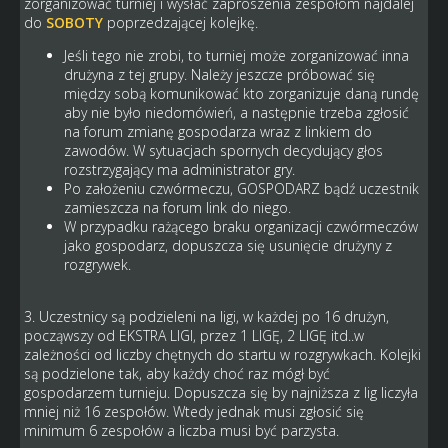
zorganizować turniej i wysłać zaproszenia zespołom najdalej
do
SOBOTY
poprzedzającej kolejkę.
Jeśli tego nie zrobi, to turniej może zorganizować inna
drużyna z tej grupy. Należy jeszcze próbować się
między sobą komunikować kto zorganizuje daną rundę
aby nie było niedomówień, a następnie trzeba zgłosić
na forum zmianę gospodarza wraz z linkiem do
zawodów. W sytuacjach spornych decydujący głos
rozstrzygający ma administrator gry.
Po założeniu czwórmeczu, GOSPODARZ bądź uczestnik
zamieszcza na forum link do niego.
W przypadku rażącego braku organizacji czwórmeczów
jako gospodarz, dopuszcza się usunięcie drużyny z
rozgrywek.
3. Uczestnicy są podzieleni na ligi, w każdej po 16 drużyn,
począwszy od EKSTRA LIGI, przez 1 LIGĘ, 2 LIGĘ itd..w
zależności od liczby chętnych do startu w rozgrywkach. Kolejki
są podzielone tak, aby każdy choć raz mógł być
gospodarzem turnieju. Dopuszcza się by najniższa z lig liczyła
mniej niż 16 zespołów. Wtedy jednak musi zgłosić się
minimum 6 zespołów a liczba musi być parzysta.