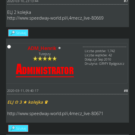
2020-03-10, 23:13:44
#7
ELJ 2 kolejka
http://www.speedway-world.pl/i,4mecz_live-80669
Szukaj
ADM_Henrik
Liczba postów: 1,742
Tutejszy
Liczba wątków: 42
Dołączył: Sep 2010
Drużyna: GRYFY Bydgoszcz
2020-03-11, 09:40:17
#8
ELJ ✩ 3 ★ kolejka ♛
http://www.speedway-world.pl/i,4mecz_live-80671
Szukaj