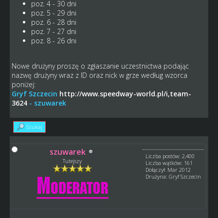
poz. 4 - 30 dni
poz. 5 - 29 dni
poz. 6 - 28 dni
poz. 7 - 27 dni
poz. 8 - 26 dni
Nowe drużyny proszę o zgłaszanie uczestnictwa podając
nazwę drużyny wraz z ID oraz nick w grze według wzorca
poniżej:
Gryf Szczecin
http://www.speedway-world.pl/i,team-
3624
- szuwarek
Szukaj
szuwarek
Liczba postów: 2,400
Tutejszy
Liczba wątków: 161
Dołączył: Mar 2012
Drużyna: Gryf Szczecin