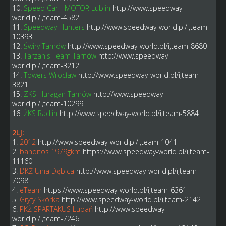
10.
Speed Car - MOTOR Lublin
http://www.speedway-
world.pl/i,team-4582
11.
Speedway Hunters
http://www.speedway-world.pl/i,team-
10393
12.
Świry Tarnów
http://www.speedway-world.pl/i,team-8680
13.
Tarzan's Team Tarnów
http://www.speedway-
world.pl/i,team-3212
14.
Towers Wrocław
http://www.speedway-world.pl/i,team-
3821
15.
ZKS Huragan Tarnów
http://www.speedway-
world.pl/i,team-10299
16.
ŻKS Radlin
http://www.speedway-world.pl/i,team-5884
2LJ:
1.
2012
http://www.speedway-world.pl/i,team-1041
2.
banditos 1979gkm
https://www.speedway-world.pl/i,team-
11160
3.
DKŻ Unia Dębica
http://www.speedway-world.pl/i,team-
7098
4.
eTeam
https://www.speedway-world.pl/i,team-6361
5.
Gryfy Skórka
http://www.speedway-world.pl/i,team-2142
6.
PKŻ SPARTAKUS Lubań
http://www.speedway-
world.pl/i,team-7246