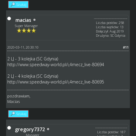
Szukaj
macias
Liczba postów: 258
Super Manager
Liczba wątków: 13
Dołączył: Aug 2019
Drużyna: SC Gdynia
2020-03-11, 20:30:10
#11
2 LJ - 3 kolejka (SC Gdynia)
http://www.speedway-world.pl/i,4mecz_live-80694
2 LJ - 4 kolejka (SC Gdynia)
http://www.speedway-world.pl/i,4mecz_live-80695
pozdrawiam,
Macias
Szukaj
gregory7372
Liczba postów: 187
Manager