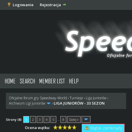
Logowanie
Rejestracja
HOME
SEARCH
MEMBER LIST
HELP
Oficjalne forum gry Speedway-World
›
Turnieje
›
Liga Juniorów
›
LIGA JUNIORÓW - 33 SEZON
Archiwum Ligi Juniorów
›
Strony (8):
1
2
3
4
5
…
8
Dalej »
Ocena wątku:
Wątek zamknięty