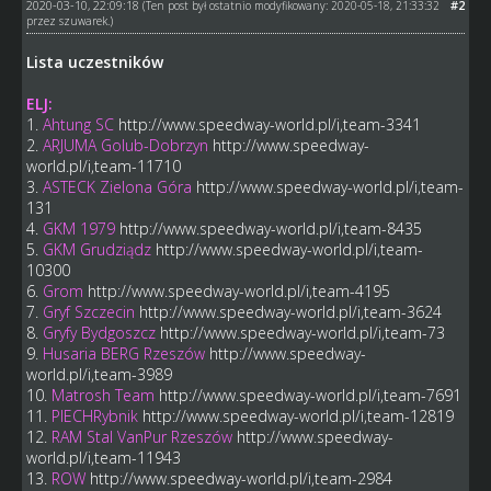
2020-03-10, 22:09:18
#2
(Ten post był ostatnio modyfikowany: 2020-05-18, 21:33:32
przez
szuwarek
.)
Lista uczestników
ELJ:
1.
Ahtung SC
http://www.speedway-world.pl/i,team-3341
2.
ARJUMA Golub-Dobrzyn
http://www.speedway-
world.pl/i,team-11710
3.
ASTECK Zielona Góra
http://www.speedway-world.pl/i,team-
131
4.
GKM 1979
http://www.speedway-world.pl/i,team-8435
5.
GKM Grudziądz
http://www.speedway-world.pl/i,team-
10300
6.
Grom
http://www.speedway-world.pl/i,team-4195
7.
Gryf Szczecin
http://www.speedway-world.pl/i,team-3624
8.
Gryfy Bydgoszcz
http://www.speedway-world.pl/i,team-73
9.
Husaria BERG Rzeszów
http://www.speedway-
world.pl/i,team-3989
10.
Matrosh Team
http://www.speedway-world.pl/i,team-7691
11.
PIECHRybnik
http://www.speedway-world.pl/i,team-12819
12.
RAM Stal VanPur Rzeszów
http://www.speedway-
world.pl/i,team-11943
13.
ROW
http://www.speedway-world.pl/i,team-2984