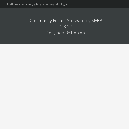
Użytkownicy przeglądający ten wątek: 1 gości
Community Forum Software by
MyBB
1.8.27
Designed By
Rooloo
.