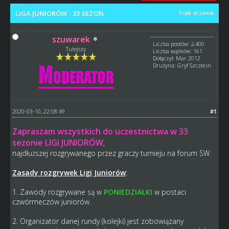
LIGA JUNIORÓW - 33 SEZON
Tryb drzewa
szuwarek
Liczba postów: 2,400
Tutejszy
Liczba wątków: 161
Dołączył: Mar 2012
Drużyna: Gryf Szczecin
2020-03-10, 22:08:49
#1
Zapraszam wszystkich do uczestnictwa w 33
sezonie LIGI JUNIORÓW
,
najdłuższej rozgrywanego przez graczy turnieju na forum SW.
Zasady rozgrywek Ligi Juniorów
:
1. Zawody rozgrywane są w
PONIEDZIAŁKI
w postaci
czwórmeczów juniorów.
2. Organizator danej rundy (kolejki) jest zobowiązany