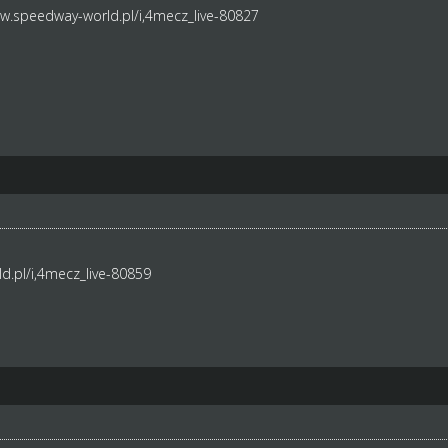
ww.speedway-world.pl/i,4mecz_live-80827
d.pl/i,4mecz_live-80859