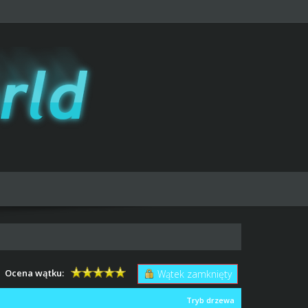
Ocena wątku:
Wątek zamknięty
Tryb drzewa