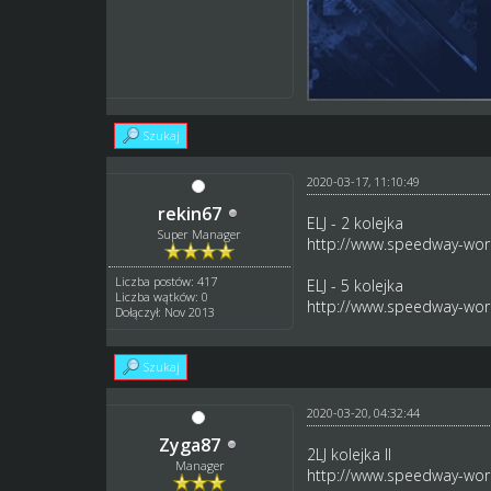
Szukaj
2020-03-17, 11:10:49
rekin67
ELJ - 2 kolejka
Super Manager
http://www.speedway-worl
Liczba postów: 417
ELJ - 5 kolejka
Liczba wątków: 0
http://www.speedway-worl
Dołączył: Nov 2013
Szukaj
2020-03-20, 04:32:44
Zyga87
2LJ kolejka II
Manager
http://www.speedway-worl