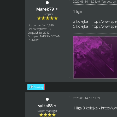
2020-03-14, 16:01:49
(Ten post by
Marek79
1 liga
Tutejszy
2 kolejka -
http://www.spe
Liczba postów: 1,629
5 kolejka -
http://www.spe
Liczba wątków: 39
Dołączył: Jul 2012
Drużyna: TARZAN'S TEAM
TARNOW
Szukaj
2020-03-14, 16:13:39
sylta88
1 liga 3 kolejka -
http://ww
Super Manager