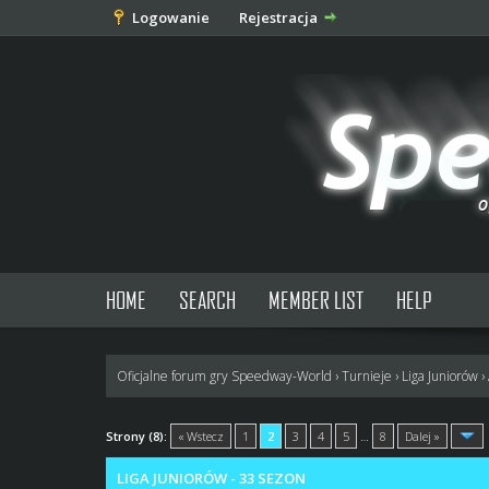
Logowanie
Rejestracja
HOME
SEARCH
MEMBER LIST
HELP
Oficjalne forum gry Speedway-World
›
Turnieje
›
Liga Juniorów
›
1 głosów - średnia: 5
1
2
3
4
5
Strony (8):
« Wstecz
1
2
3
4
5
…
8
Dalej »
LIGA JUNIORÓW - 33 SEZON