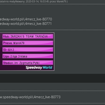
ł ostatnio modyfikowany: 2020-03-14, 16:03:45 przez
Marek79
.)
edway-world.pl/i,4mecz_live-80770
edway-world.pl/i,4mecz_live-80771
w.speedway-world.pl/i,4mecz_live-80773