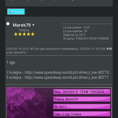
Szukaj
Marek79
Liczba postów: 1,629
Tutejszy
Liczba wątków: 39
Dołączył: Jul 2012
Drużyna: TARZAN'S TEAM TARNOW
2020-03-14, 16:01:49
#18
(Ten post był ostatnio modyfikowany: 2020-03-14, 16:03:45
przez
Marek79
.)
1 liga
2 kolejka -
http://www.speedway-world.pl/i,4mecz_live-80770
5 kolejka -
http://www.speedway-world.pl/i,4mecz_live-80771