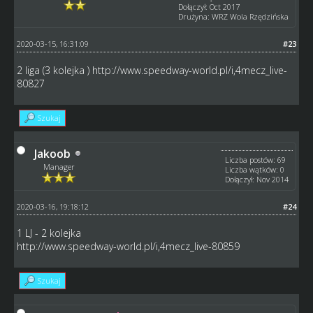
Dołączył: Oct 2017
Drużyna: WRZ Wola Rzędzińska
2020-03-15, 16:31:09
#23
2 liga (3 kolejka )
http://www.speedway-world.pl/i,4mecz_live-
80827
Szukaj
Jakoob
Liczba postów: 69
Manager
Liczba wątków: 0
Dołączył: Nov 2014
2020-03-16, 19:18:12
#24
1 LJ - 2 kolejka
http://www.speedway-world.pl/i,4mecz_live-80859
Szukaj