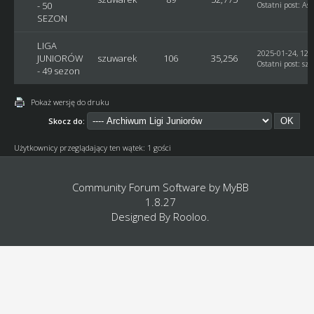
- 50
Ostatni post
:
Ast
SEZON
LIGA
2025-01-24, 12:
JUNIORÓW
szuwarek
106
35,256
Ostatni post
:
sz
- 49 sezon
Pokaż wersję do druku
Skocz do:
Użytkownicy przeglądający ten wątek: 1 gości
Community Forum Software by
MyBB
1.8.27
Designed By
Rooloo
.