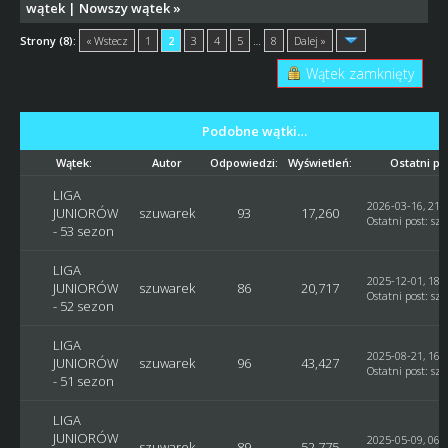
wątek
|
Nowszy wątek
»
Strony (8):
« Wstecz
1
2
3
4
5
…
8
Dalej »
Wątek zamknięty
Podobne wątki…
Wątek:
Autor
Odpowiedzi:
Wyświetleń:
Ostatni po
LIGA
2026-03-16, 21:
JUNIORÓW
szuwarek
93
17,260
Ostatni post
:
sz
- 53 sezon
LIGA
2025-12-01, 18:
JUNIORÓW
szuwarek
86
20,717
Ostatni post
:
sz
- 52 sezon
LIGA
2025-08-21, 16:
JUNIORÓW
szuwarek
96
43,427
Ostatni post
:
sz
- 51 sezon
LIGA
JUNIORÓW
2025-05-09, 06:
szuwarek
89
52,775