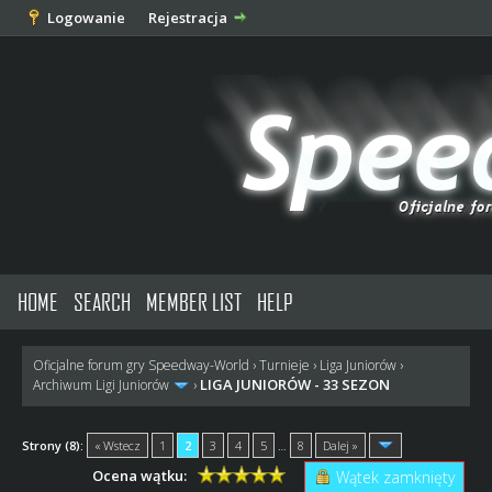
Logowanie
Rejestracja
HOME
SEARCH
MEMBER LIST
HELP
Oficjalne forum gry Speedway-World
›
Turnieje
›
Liga Juniorów
›
LIGA JUNIORÓW - 33 SEZON
Archiwum Ligi Juniorów
›
Strony (8):
« Wstecz
1
2
3
4
5
…
8
Dalej »
Ocena wątku:
Wątek zamknięty