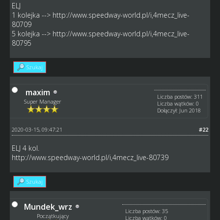
ELJ
1 kolejka -->
http://www.speedway-world.pl/i,4mecz_live-
80709
5 kolejka -->
http://www.speedway-world.pl/i,4mecz_live-
80795
Szukaj
maxim
Liczba postów: 311
Super Manager
Liczba wątków: 0
Dołączył: Jun 2018
2020-03-15, 09:47:21
#22
ELJ 4 kol.
http://www.speedway-world.pl/i,4mecz_live-80739
Szukaj
Mundek_wrz
Liczba postów: 35
Początkujący
Liczba wątków: 0