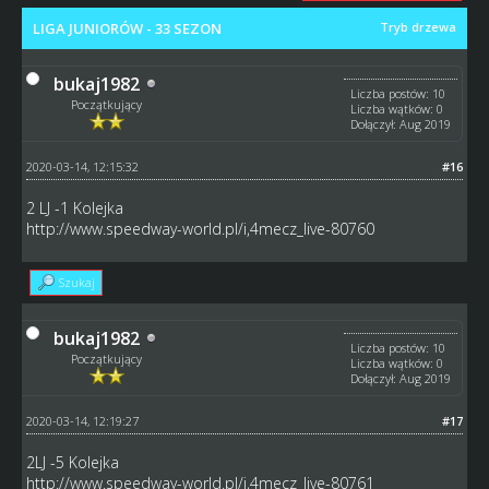
LIGA JUNIORÓW - 33 SEZON
Tryb drzewa
bukaj1982
Liczba postów: 10
Początkujący
Liczba wątków: 0
Dołączył: Aug 2019
2020-03-14, 12:15:32
#16
2 LJ -1 Kolejka
http://www.speedway-world.pl/i,4mecz_live-80760
Szukaj
bukaj1982
Liczba postów: 10
Początkujący
Liczba wątków: 0
Dołączył: Aug 2019
2020-03-14, 12:19:27
#17
2LJ -5 Kolejka
http://www.speedway-world.pl/i,4mecz_live-80761