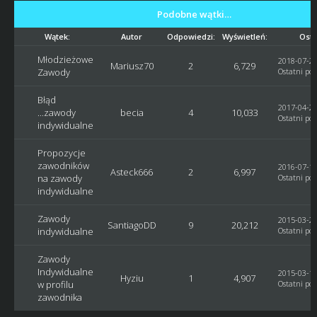
Podobne wątki…
Wątek:
Autor
Odpowiedzi:
Wyświetleń:
Osta
Młodzieżowe
2018-07-27
Mariusz70
2
6,729
Zawody
Ostatni pos
Błąd
2017-04-25
...zawody
becia
4
10,033
Ostatni pos
indywidualne
Propozycje
zawodników
2016-07-12
Asteck666
2
6,997
na zawody
Ostatni pos
indywidualne
Zawody
2015-03-28
SantiagoDD
9
20,212
indywidualne
Ostatni pos
Zawody
Indywidualne
2015-03-16
Hyziu
1
4,907
w profilu
Ostatni pos
zawodnika