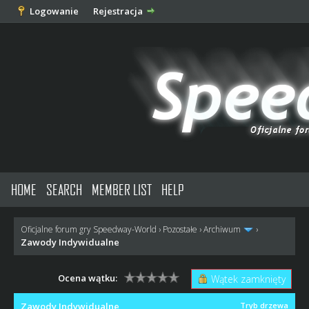
Logowanie
Rejestracja
HOME
SEARCH
MEMBER LIST
HELP
Oficjalne forum gry Speedway-World
›
Pozostałe
›
Archiwum
›
Zawody Indywidualne
Ocena wątku:
Wątek zamknięty
Zawody Indywidualne
Tryb drzewa