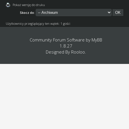
Pokaż wersję do druku
Skocz do:
Użytkownicy przeglądający ten wątek: 1 gości
Community Forum Software by
MyBB
1.8.27
Designed By
Rooloo
.