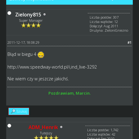
Zielony815
Liczba postów: 307
Super Manager
Liczba wątków: 12
Dołączył: Aug 2011
Drużyna: ZieloniGniezno
2011-12-17, 18:08:29
#1
Błąd w biegu 4
http://www.speedway-world.pl/i,ind_live-3292
Nie wiem czy w jeszcze jakichś.
Pozdrawiam, Marcin.
Szukaj
ADM_Henrik
Liczba postów: 1,742
Tutejszy
Liczba wątków: 42
Dołączył: Sep 2010