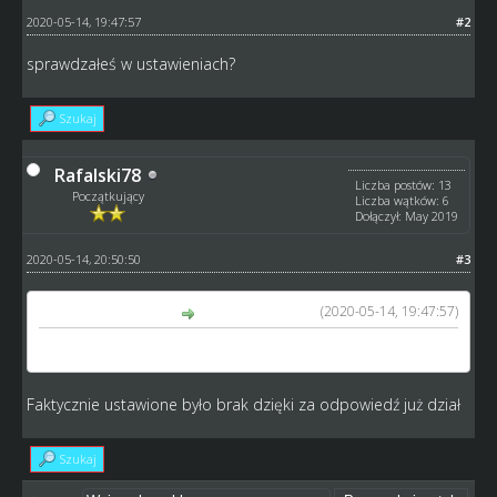
2020-05-14, 19:47:57
#2
sprawdzałeś w ustawieniach?
Szukaj
Rafalski78
Liczba postów: 13
Początkujący
Liczba wątków: 6
Dołączył: May 2019
2020-05-14, 20:50:50
#3
(2020-05-14, 19:47:57)
Petecki napisał(a):
sprawdzałeś w ustawieniach?
Faktycznie ustawione było brak dzięki za odpowiedź już dział
Szukaj