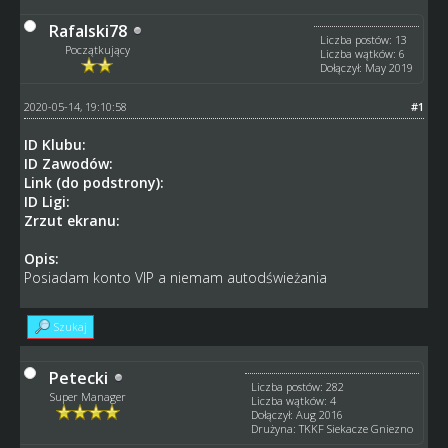
Rafalski78
Liczba postów: 13
Początkujący
Liczba wątków: 6
Dołączył: May 2019
2020-05-14, 19:10:58
#1
ID Klubu:
ID Zawodów:
Link (do podstrony):
ID Ligi:
Zrzut ekranu:
Opis:
Posiadam konto VIP a niemam autodświeżania
Szukaj
Petecki
Liczba postów: 282
Super Manager
Liczba wątków: 4
Dołączył: Aug 2016
Drużyna: TKKF Siekacze Gniezno