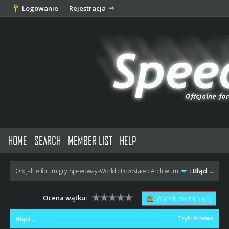
Logowanie
Rejestracja
HOME
SEARCH
MEMBER LIST
HELP
Błąd ...
Oficjalne forum gry Speedway-World
›
Pozostałe
›
Archiwum
›
Ocena wątku:
Wątek zamknięty
Błąd ...
Tryb drzewa