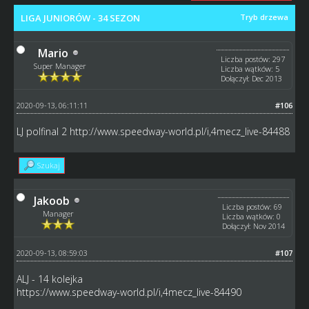
LIGA JUNIORÓW - 34 SEZON
Tryb drzewa
Mario
Liczba postów: 297
Super Manager
Liczba wątków: 5
Dołączył: Dec 2013
2020-09-13, 06:11:11
#106
LJ polfinal 2
http://www.speedway-world.pl/i,4mecz_live-84488
Szukaj
Jakoob
Liczba postów: 69
Manager
Liczba wątków: 0
Dołączył: Nov 2014
2020-09-13, 08:59:03
#107
ALJ - 14 kolejka
https://www.speedway-world.pl/i,4mecz_live-84490