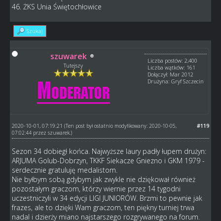
46. ŻKS Unia Świętochłowice
Szukaj
szuwarek
Liczba postów: 2,400
Tutejszy
Liczba wątków: 161
Dołączył: Mar 2012
Drużyna: Gryf Szczecin
2020-10-01, 07:19:21
#119
(Ten post był ostatnio modyfikowany: 2020-10-05,
07:02:44 przez
szuwarek
.)
Sezon 34 dobiegł końca. Najwyższe laury padły łupem drużyn:
ARJUMA Golub-Dobrzyn, TKKF Siekacze Gniezno i GKM 1979 -
serdecznie gratuluję medalistom.
Nie byłbym sobą gdybym jak zwykle nie dziękował również
pozostałym graczom, którzy wiernie przez 14 tygodni
uczestniczyli w 34 edycji LIGI JUNIORÓW. Brzmi to pewnie jak
frazes, ale to dzięki Wam graczom, ten piękny turniej trwa
nadal i dzierży miano najstarszego rozgrywanego na forum.