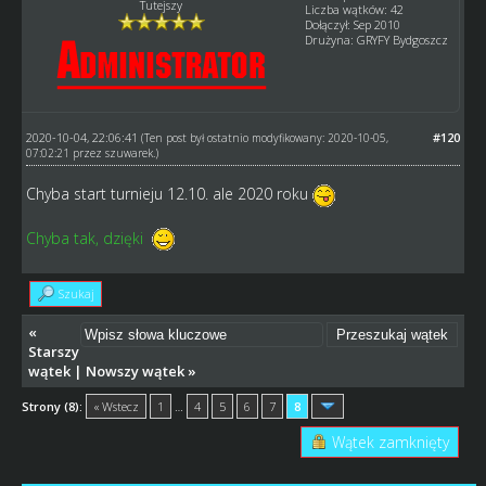
Tutejszy
Liczba wątków: 42
Dołączył: Sep 2010
Drużyna: GRYFY Bydgoszcz
2020-10-04, 22:06:41
#120
(Ten post był ostatnio modyfikowany: 2020-10-05,
07:02:21 przez
szuwarek
.)
Chyba start turnieju 12.10. ale 2020 roku
Chyba tak, dzięki
Szukaj
«
Starszy
wątek
|
Nowszy wątek
»
Strony (8):
« Wstecz
1
…
4
5
6
7
8
Wątek zamknięty