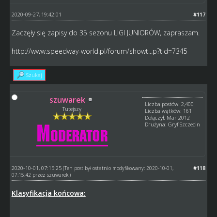
2020-09-27, 19:42:01
#117
Zaczęły się zapisy do 35 sezonu LIGI JUNIORÓW, zapraszam.
http://www.speedway-world.pl/forum/showt...p?tid=7345
Szukaj
szuwarek
Liczba postów: 2,400
Tutejszy
Liczba wątków: 161
Dołączył: Mar 2012
Drużyna: Gryf Szczecin
2020-10-01, 07:15:25
#118
(Ten post był ostatnio modyfikowany: 2020-10-01,
07:15:42 przez
szuwarek
.)
Klasyfikacja końcowa: