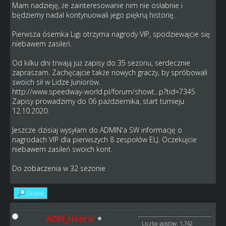
Mam nadzieję, że zainteresowanie nim nie osłabnie i
będziemy nadal kontynuowali jego piękną historię.
Pierwsza ósemka Ligi otrzyma nagrody VIP, spodziewajcie się
niebawem zasileń.
Od kilku dni trwają już zapisy do 35 sezonu, serdecznie
zapraszam. Zachęcajcie także nowych graczy, by spróbowali
swoich sił w Lidze Juniorów.
http://www.speedway-world.pl/forum/showt...p?tid=7345
Zapisy prowadzimy do 06 października, start turnieju
12.10.2020.
Jeszcze dzisiaj wysyłam do ADMIN'a SW informację o
nagrodach VIP dla pierwszych 8 zespołów ELJ. Oczekujcie
niebawem zasileń swoich kont.
Do zobaczenia w 32 sezonie
Szukaj
ADM_Henrik
Liczba postów: 1,742