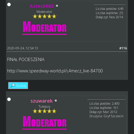
Asteck666
Liczba postów: 649
Moderator
Liczba wątków: 25
Dołączył: Nov 2014
2020-09-24, 12:54:13
#116
FINAŁ POCIESZENIA
http://www.speedway-world.pl/i,4mecz_live-84700
Szukaj
szuwarek
Liczba postów: 2,400
Tutejszy
Liczba wątków: 161
Dołączył: Mar 2012
Drużyna: Gryf Szczecin