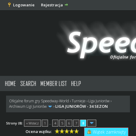
Logowanie
Rejestracja
HOME
SEARCH
MEMBER LIST
HELP
Oficjalne forum gry Speedway-World
›
Turnieje
›
Liga Juniorów
›
LIGA JUNIORÓW - 34 SEZON
Archiwum Ligi Juniorów
›
Strony (8):
« Wstecz
1
…
4
5
6
7
8
Ocena wątku:
Wątek zamknięty