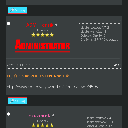
Szukaj
ADM_Henrik
Liczba postów: 1,742
Tutejszy
Liczba wątków: 42
Dołączył: Sep 2010
Drużyna: GRYFY Bydgoszcz
2020-09-18, 10:05:32
#113
ELJ ✩ FINAŁ POCIESZENIA ★ 1 ♛
http://www.speedway-world.pl/i,4mecz_live-84595
Szukaj
szuwarek
Liczba postów: 2,400
Tutejszy
Liczba wątków: 161
Dołączył: Mar 2012