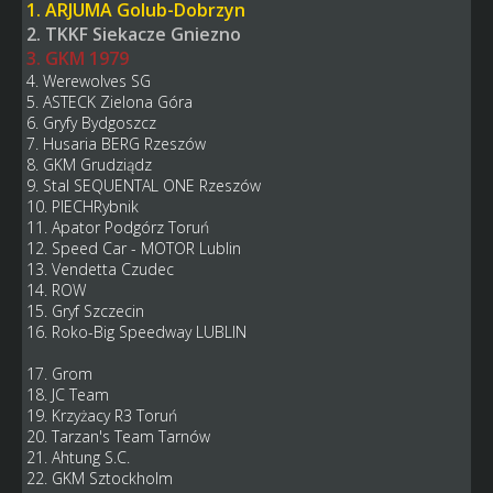
1. ARJUMA Golub-Dobrzyn
2. TKKF Siekacze Gniezno
3. GKM 1979
4. Werewolves SG
5. ASTECK Zielona Góra
6. Gryfy Bydgoszcz
7. Husaria BERG Rzeszów
8. GKM Grudziądz
9. Stal SEQUENTAL ONE Rzeszów
10. PIECHRybnik
11. Apator Podgórz Toruń
12. Speed Car - MOTOR Lublin
13. Vendetta Czudec
14. ROW
15. Gryf Szczecin
16. Roko-Big Speedway LUBLIN
17. Grom
18. JC Team
19. Krzyżacy R3 Toruń
20. Tarzan's Team Tarnów
21. Ahtung S.C.
22. GKM Sztockholm