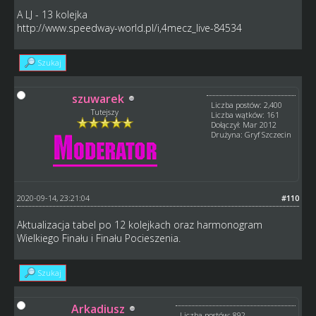
A LJ - 13 kolejka
http://www.speedway-world.pl/i,4mecz_live-84534
Szukaj
szuwarek
Liczba postów: 2,400
Tutejszy
Liczba wątków: 161
Dołączył: Mar 2012
Drużyna: Gryf Szczecin
2020-09-14, 23:21:04
#110
Aktualizacja tabel po 12 kolejkach oraz harmonogram
Wielkiego Finału i Finału Pocieszenia.
Szukaj
Arkadiusz
Liczba postów: 892