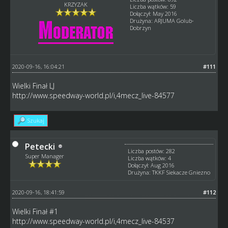
KRZYZAK
Liczba wątków: 59
Dołączył: May 2016
Drużyna: ARJUMA Golub-
Dobrzyn
2020-09-16, 16:04:21
#111
Wielki Finał LJ
http://www.speedway-world.pl/i,4mecz_live-84577
Szukaj
Petecki
Liczba postów: 282
Super Manager
Liczba wątków: 4
Dołączył: Aug 2016
Drużyna: TKKF Siekacze Gniezno
2020-09-16, 18:41:59
#112
Wielki Finał #1
http://www.speedway-world.pl/i,4mecz_live-84537