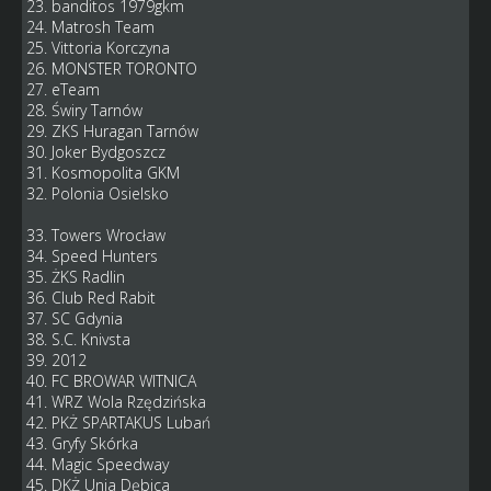
23. banditos 1979gkm
24. Matrosh Team
25. Vittoria Korczyna
26. MONSTER TORONTO
27. eTeam
28. Świry Tarnów
29. ZKS Huragan Tarnów
30. Joker Bydgoszcz
31. Kosmopolita GKM
32. Polonia Osielsko
33. Towers Wrocław
34. Speed Hunters
35. ŻKS Radlin
36. Club Red Rabit
37. SC Gdynia
38. S.C. Knivsta
39. 2012
40. FC BROWAR WITNICA
41. WRZ Wola Rzędzińska
42. PKŻ SPARTAKUS Lubań
43. Gryfy Skórka
44. Magic Speedway
45. DKŻ Unia Dębica