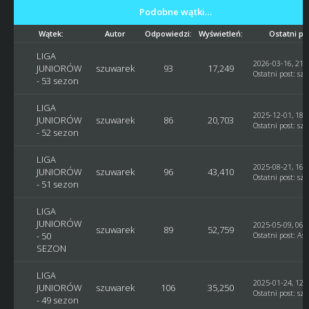
Podobne wątki…
Wątek:
Autor
Odpowiedzi:
Wyświetleń:
Ostatni po
LIGA
2026-03-16, 21:
JUNIORÓW
szuwarek
93
17,249
Ostatni post
:
sz
- 53 sezon
LIGA
2025-12-01, 18:
JUNIORÓW
szuwarek
86
20,703
Ostatni post
:
sz
- 52 sezon
LIGA
2025-08-21, 16:
JUNIORÓW
szuwarek
96
43,410
Ostatni post
:
sz
- 51 sezon
LIGA
JUNIORÓW
2025-05-09, 06:
szuwarek
89
52,759
- 50
Ostatni post
:
Ast
SEZON
LIGA
2025-01-24, 12:
JUNIORÓW
szuwarek
106
35,250
Ostatni post
:
sz
- 49 sezon