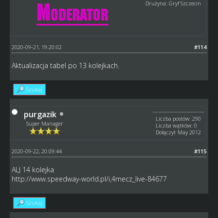
Drużyna: Gryf Szczecin
2020-09-21, 19:20:02
#114
Aktualizacja tabel po 13 kolejkach.
Szukaj
purgazik
Liczba postów: 290
Super Manager
Liczba wątków: 0
Dołączył: May 2012
2020-09-22, 20:09:44
#115
ALJ 14 kolejka
http://www.speedway-world.pl/i,4mecz_live-84677
Szukaj