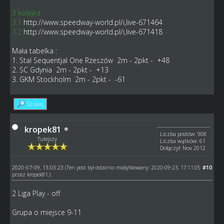
3 kolejka
3.1
http://www.speedway-world.pl/i,live-671464
3.2
http://www.speedway-world.pl/i,live-671418
Mała tabelka :
1. Stal Sequentjal One Rzeszów 2m - 2pkt - +48
2. SC Gdynia 2m - 2pkt - +13
3. GKM Stockholm 2m - 2pkt - -61
Szukaj
kropek81
Liczba postów: 908
Tutejszy
Liczba wątków: 61
Dołączył: Nov 2012
2020-07-09, 13:03:23
#10
(Ten post był ostatnio modyfikowany: 2020-09-23, 17:11:05
przez
kropek81
.)
2 Liga Play - off
Grupa o miejsce 9-11