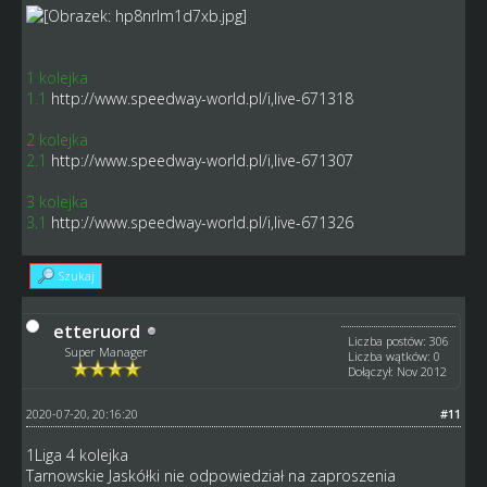
1 kolejka
1.1
http://www.speedway-world.pl/i,live-671318
2 kolejka
2.1
http://www.speedway-world.pl/i,live-671307
3 kolejka
3.1
http://www.speedway-world.pl/i,live-671326
Szukaj
etteruord
Liczba postów: 306
Super Manager
Liczba wątków: 0
Dołączył: Nov 2012
2020-07-20, 20:16:20
#11
1Liga 4 kolejka
Tarnowskie Jaskółki nie odpowiedział na zaproszenia