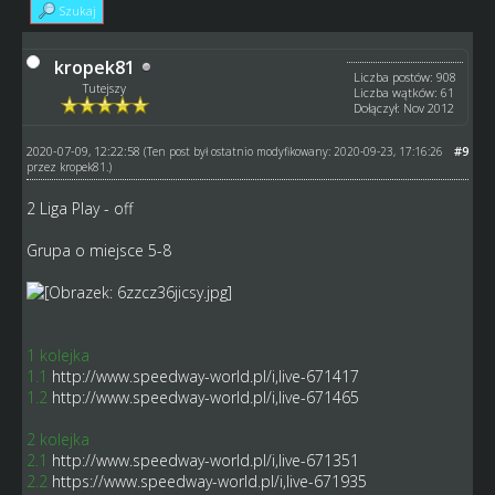
Szukaj
kropek81
Liczba postów: 908
Tutejszy
Liczba wątków: 61
Dołączył: Nov 2012
2020-07-09, 12:22:58
#9
(Ten post był ostatnio modyfikowany: 2020-09-23, 17:16:26
przez
kropek81
.)
2 Liga Play - off
Grupa o miejsce 5-8
1 kolejka
1.1
http://www.speedway-world.pl/i,live-671417
1.2
http://www.speedway-world.pl/i,live-671465
2 kolejka
2.1
http://www.speedway-world.pl/i,live-671351
2.2
https://www.speedway-world.pl/i,live-671935