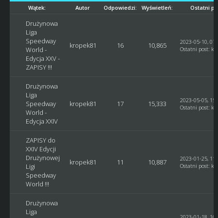
Wątek:
Autor
Odpowiedzi:
Wyświetleń:
Ostatni po
Drużynowa
Liga
Speedway
2023-05-10, 07:
kropek81
16
10,865
World -
Ostatni post
:
kr
Edycja XXV -
ZAPISY !!!
Drużynowa
Liga
2023-05-05, 15:
Speedway
kropek81
17
15,333
Ostatni post
:
kr
World -
Edycja XXIV
ZAPISY do
XXIV Edycji
Drużynowej
2023-01-25, 11:
kropek81
11
10,887
Ligi
Ostatni post
:
kr
Speedway
World !!!
Drużynowa
Liga
2023-01-18, 16: