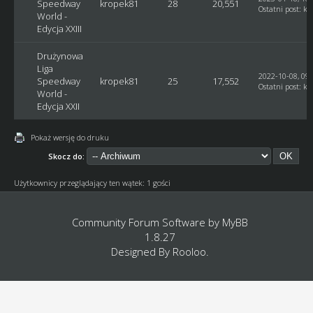
Speedway
kropek81
28
20,551
Ostatni post
:
kr
World -
Edycja XXIII
Drużynowa
Liga
2022-10-08, 09:
Speedway
kropek81
25
17,552
Ostatni post
:
kr
World -
Edycja XXII
Pokaż wersję do druku
Skocz do:
Użytkownicy przeglądający ten wątek: 1 gości
Community Forum Software by
MyBB
1.8.27
Designed By
Rooloo
.