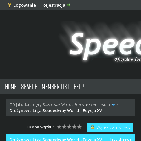
Logowanie
Rejestracja
HOME
SEARCH
MEMBER LIST
HELP
Oficjalne forum gry Speedway-World
›
Pozostałe
›
Archiwum
›
Drużynowa Liga Sopeedway World - Edycja XV
Ocena wątku:
Wątek zamknięty
Drużynowa Liga Sopeedway World - Edycja XV
Tryb drzewa