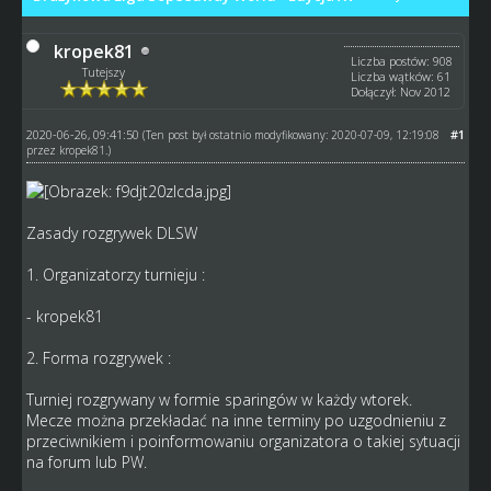
kropek81
Liczba postów: 908
Tutejszy
Liczba wątków: 61
Dołączył: Nov 2012
2020-06-26, 09:41:50
#1
(Ten post był ostatnio modyfikowany: 2020-07-09, 12:19:08
przez
kropek81
.)
Zasady rozgrywek DLSW
1. Organizatorzy turnieju :
- kropek81
2. Forma rozgrywek :
Turniej rozgrywany w formie sparingów w każdy wtorek.
Mecze można przekładać na inne terminy po uzgodnieniu z
przeciwnikiem i poinformowaniu organizatora o takiej sytuacji
na forum lub PW.