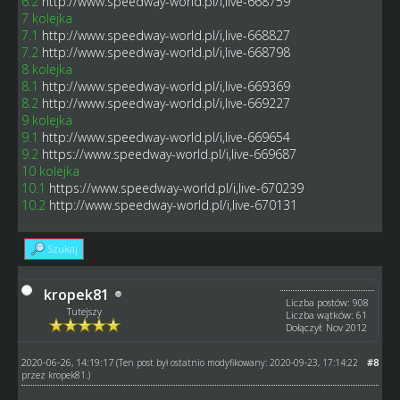
6.2
http://www.speedway-world.pl/i,live-668759
7 kolejka
7.1
http://www.speedway-world.pl/i,live-668827
7.2
http://www.speedway-world.pl/i,live-668798
8 kolejka
8.1
http://www.speedway-world.pl/i,live-669369
8.2
http://www.speedway-world.pl/i,live-669227
9 kolejka
9.1
http://www.speedway-world.pl/i,live-669654
9.2
https://www.speedway-world.pl/i,live-669687
10 kolejka
10.1
https://www.speedway-world.pl/i,live-670239
10.2
http://www.speedway-world.pl/i,live-670131
Szukaj
kropek81
Liczba postów: 908
Tutejszy
Liczba wątków: 61
Dołączył: Nov 2012
2020-06-26, 14:19:17
#8
(Ten post był ostatnio modyfikowany: 2020-09-23, 17:14:22
przez
kropek81
.)