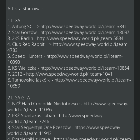
6. Lista startowa :
1 LIGA
1. Ahtung SC -->
http://www.speedway-world.pl/i,team-3341
2. Stal Gorzów -
http://www.speedway-world.pl/i,team-13097
3. ŻKS Radlin -
http://www.speedway-world.pl/i,team-5884
4. Club Red Rabbit -->
http://www.speedway-world.pl/i,team-
4783
5. Speed Hunters -
http://www.speedway-world.pl/i,team-
10393
6. KS Wieliczka -
http://www.speedway-world.pl/i,team-10854
7. 2012 -
http://www.speedway-world.pl/i,team-1041
8. Tarnowskie Jaskółki -
http://www.speedway-world.pl/i,team-
10859
2 LIGA Gr A
1. NZŻ Hard Crocodile Niedobczyce -
http://www.speedway-
world.pl/i,team-11086
2. PKŻ Spartakus Lubań -
http://www.speedway-
world.pl/i,team-7246
3. Stal Sequentjal One Rzeszów -
https://www.speedway-
world.pl/i,team-11943
4. Drapieżniki z Kraka -
https://www.speedway-world.pl/i,team-