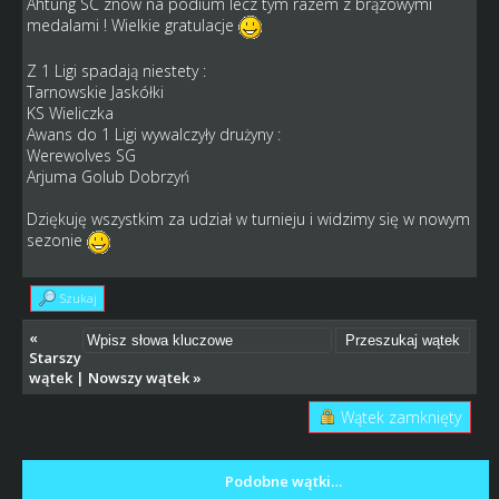
Ahtung SC znów na podium lecz tym razem z brązowymi
medalami ! Wielkie gratulacje
Z 1 Ligi spadają niestety :
Tarnowskie Jaskółki
KS Wieliczka
Awans do 1 Ligi wywalczyły drużyny :
Werewolves SG
Arjuma Golub Dobrzyń
Dziękuję wszystkim za udział w turnieju i widzimy się w nowym
sezonie
Szukaj
«
Starszy
wątek
|
Nowszy wątek
»
Wątek zamknięty
Podobne wątki…