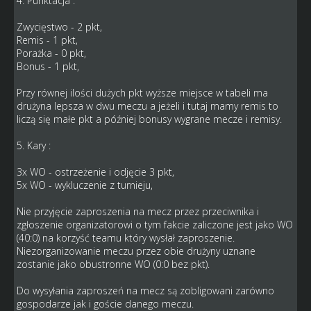
4. Punktacja :
Zwycięstwo - 2 pkt,
Remis - 1 pkt,
Porażka - 0 pkt,
Bonus - 1 pkt,
Przy równej ilości dużych pkt wyższe miejsce w tabeli ma
drużyna lepsza w dwu meczu a jeżeli i tutaj mamy remis to
liczą się małe pkt a później bonusy wygrane mecze i remisy.
5. Kary :
3x WO - ostrzeżenie i odjęcie 3 pkt,
5x WO - wykluczenie z turnieju,
Nie przyjęcie zaproszenia na mecz przez przeciwnika i
zgłoszenie organizatorowi o tym fakcie zaliczone jest jako WO
(40:0) na korzyść teamu który wysłał zaproszenie.
Niezorganizowanie meczu przez obie drużyny uznane
zostanie jako obustronne WO (0:0 bez pkt).
Do wysyłania zaproszeń na mecz są zobligowani zarówno
gospodarze jak i goście danego meczu.