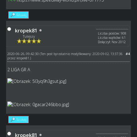
Szukaj
kropek81
Liczba postów: 908
Tutejszy
Liczba wątków: 61
Dołączył: Nov 2012
2020-06-26, 09:42:30
#4
(Ten post był ostatnio modyfikowany: 2020-09-02, 13:37:36
przez
kropek81
.)
2 LIGA GR A
Szukaj
kropek81