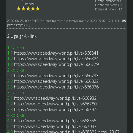
Liczba postów: 908
Tutejszy
Liczba wątków: 61
Dołączył: Nov 2012
2020-06-26, 09:42:47
#5
(Ten post był ostatnio modyfikowany: 2020-09-02, 12:11:04
przez
kropek81
.)
2 Liga gr A - linki
1 kolejka
1.1
https://www.speedway-world.pl/i,live-666841
1.2
https://www.speedway-world.pl/i,live-666824
1.3
https://www.speedway-world.pl/i,live-666779
2 kolejka
2.1
https://www.speedway-world.pl/i,live-666733
2.2
https://www.speedway-world.pl/i,live-666822
2.3
https://www.speedway-world.pl/i,live-666976
3 kolejka
3.1
http://www.speedway-world.pl/i,live-666932
3.2
http://www.speedway-world.pl/i,live-666780
3.3
https://www.speedway-world.pl/i,live-667972
4 kolejka
4.1
http://www.speedway-world.pl/i,live-668555
4.2
http://www.speedway-world.pl/i,live-667037
4.3
http://www.speedway-world.pl/i,live-668822
przel. 23.07.