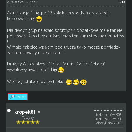
2020-09-23, 17:27:30
#13
Aktualizacja 1 Ligi po 13 kolejkach spotkań oraz tabele
końcowe 2 Ligi
Dla dwóch grup należało sporządzić dodatkowe małe tabele
ponieważ aż po trzy drużyny miały ten sam stosunek punktów
!
W małej tabelce wziąłem pod uwagę tylko mecze pomiędzy
zainteresowanymi zespołami !
Drużyny Werewolves SG oraz Arjuma Golub Dobrzyń
wywalczyły awans do 1 Ligi
Wielkie gratulacje dla tych ekip
Szukaj
kropek81
Liczba postów: 908
Tutejszy
Liczba wątków: 61
Dołączył: Nov 2012