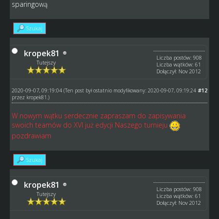
sparingową
Szukaj
kropek81
Liczba postów: 908
Tutejszy
Liczba wątków: 61
Dołączył: Nov 2012
2020-09-07, 09:19:04
#12
(Ten post był ostatnio modyfikowany: 2020-09-07, 09:19:24
przez
kropek81
.)
W nowym wątku serdecznie zapraszam do zapisywania
swoich teamów do XVI już edycji Naszego turnieju
pozdrawiam
Szukaj
kropek81
Liczba postów: 908
Tutejszy
Liczba wątków: 61
Dołączył: Nov 2012