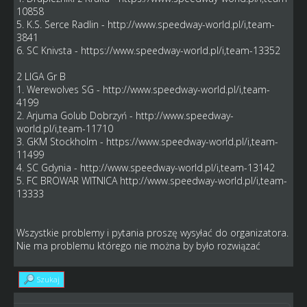
10858
5. K.S. Serce Radlin -
http://www.speedway-world.pl/i,team-
3841
6. SC Knivsta -
https://www.speedway-world.pl/i,team-13352
2 LIGA Gr B
1. Werewolves SG -
http://www.speedway-world.pl/i,team-
4199
2. Arjuma Golub Dobrzyń -
http://www.speedway-
world.pl/i,team-11710
3. GKM Stockholm -
https://www.speedway-world.pl/i,team-
11499
4. SC Gdynia -
http://www.speedway-world.pl/i,team-13142
5. FC BROWAR WITNICA
http://www.speedway-world.pl/i,team-
13333
Wszystkie problemy i pytania proszę wysyłać do organizatora.
Nie ma problemu którego nie można by było rozwiązać
Szukaj