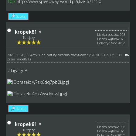
10.3
http://www.speedway-world.pl/i,live-671150
Szukaj
kropek81
Liczba postów: 908
Tutejszy
Liczba wątków: 61
Dołączył: Nov 2012
2020-06-26, 09:42:57
#6
(Ten post był ostatnio modyfikowany: 2020-09-02, 13:38:39
przez
kropek81
.)
2 Liga gr B
Szukaj
kropek81
Liczba postów: 908
Tutejszy
Liczba wątków: 61
Dołączył: Nov 2012