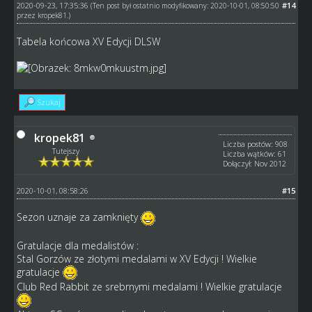
2020-09-23, 17:35:36
#14
(Ten post był ostatnio modyfikowany: 2020-10-01, 08:50:50
przez
kropek81
.)
Tabela końcowa XV Edycji DLSW
Szukaj
kropek81
Liczba postów: 908
Tutejszy
Liczba wątków: 61
Dołączył: Nov 2012
2020-10-01, 08:58:26
#15
Sezon uznaje za zamknięty
Gratulacje dla medalistów :
Stal Gorzów ze złotymi medalami w XV Edycji ! Wielkie
gratulacje
Club Red Rabbit ze srebrnymi medalami ! Wielkie gratulacje