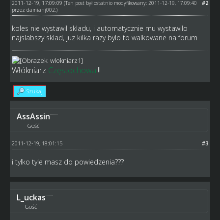
2011-12-19, 17:09:09
#2
(Ten post był ostatnio modyfikowany: 2011-12-19, 17:09:40
przez
damianj002
.)
koles nie wystawil skladu, i automatycznie mu wystawilo
najslabszy sklad, juz kilka razy bylo to walkowane na forum
Włókniarz
Częstochowa
!!!
Szukaj
AssAssin
Gość
2011-12-19, 18:01:15
#3
i tylko tyle masz do powiedzenia???
L_uckas
Gość