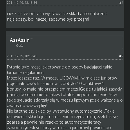
2011-12-19, 18:16:54
#4
ciesz sie ze od razu wystawia sie sklad automatycznie
najslabszy, bo inaczej zapewne bys przegral
AssAssin
Gość
2011-12-19, 18:17:41
#5
Pytanie było raczej skierowane do osoby badającej takie
łamanie regulaminu.
Może jeszcze raz...W meczu LIGOWYM!!! w miejsce juniorów
pojechało dwóch seniorów i zdobyło 10 punktów+4
bonusy...o mało nie przegrałem meczu!Gdzie tu jakieś zasady
panują bo dla mnie to jakieś totalne nieporozumienie żeby
takie sytuacje zdarzały się w meczu ligowym,gdzie walczy się o
awans do wyższej ligi!
Nie istotne czy skład był wystawiony automatycznie...Takie
ustawienie składu jest naruszeniem regulaminu.Jeżeli tak się
zdarza,a pewnie nie rzadko to automatycznie tacy
zawodnicy(czyli seniorzy w miejscu juniorów) powinni po