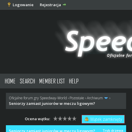
Logowanie
Rejestracja
HOME
SEARCH
MEMBER LIST
HELP
Oficjalne forum gry Speedway-World
›
Pozostałe
›
Archiwum
›
Seniorzy zamiast juniorów w meczu ligowym?
Ocena wątku:
Wątek zamknięty
Seniorzy zamiast juniorów w meczu ligowym?
Tryb drzewa