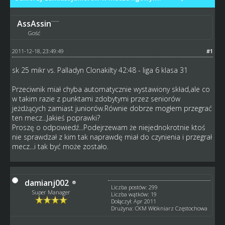
AssAssin
Gość
2011-12-18, 23:49:49
#1
sk 25 mikr vs. Palladyn Clonakilty 42:48 - liga 6 klasa 31
Przeciwnik miał chyba automatycznie wystawiony skład,ale co
w takim razie z punktami zdobytymi przez seniorów
jeżdżących zamiast juniorów.Równie dobrze mogłem przegrać
ten mecz...Jakieś poprawki?
Proszę o odpowiedź...Podejrzewam że niejednokrotnie ktoś
nie sprawdzał z kim tak naprawdę miał do czynienia i przegrał
mecz...i tak być może zostało.
damianj002
Liczba postów: 299
Super Manager
Liczba wątków: 19
Dołączył: Apr 2011
Drużyna: CKM Włókniarz Częstochowa