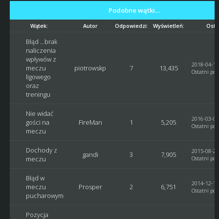
Podobne wątki…
Wątek:
Autor
Odpowiedzi:
Wyświetleń:
Osta
Błąd ...brak
naliczenia
wpływów z
2018-04-16
meczu
piotrowskp
7
13,435
Ostatni pos
ligowego
oraz
treningu
Nie widać
2016-03-08
gości na
FireMan
1
5,205
Ostatni pos
meczu
Dochody z
2015-08-23
gandi
3
7,905
meczu
Ostatni pos
Błąd w
2014-12-10
meczu
Prosper
2
6,751
Ostatni pos
pucharowym
Pozycja