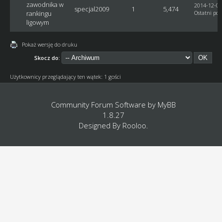
zawodnika w
2014-12-05
specjal2009
1
5,474
rankingu
Ostatni pos
ligowym
Pokaż wersję do druku
Skocz do:
Użytkownicy przeglądający ten wątek: 1 gości
Community Forum Software by
MyBB
1.8.27
Designed By
Rooloo
.