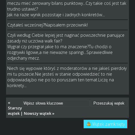
meczu mieć zerowany bilans punktowy...Czy takie coś jest tak
trudno ustawić?
Jak na razie wynik pozostaje i żadnych konkretów...
Czytałeś wcześniej?Napisałem przeciwnik!
Czyli według Ciebie lepiej jest naginać powszechnie panujące
zasady niż uczciwa walk fair?
Wygrał czy przegrał jakie to ma znaczenie?Tu chodzi o
rozgrywki ligowe,a nie nieważne sparingi...Sprawiedliwie
odjechany mecz.
Niech się wypowie któryś z moderatorów a nie jakieś pierdoły
mi tu piszecie.Nie jesteś w stanie odpowiedzieć to nie
odpowiadaj,bo nie po to poruszam ten temat.Liczę na
konkrety...
«
Starszy
wątek
|
Nowszy wątek
»
Wątek zamknięty