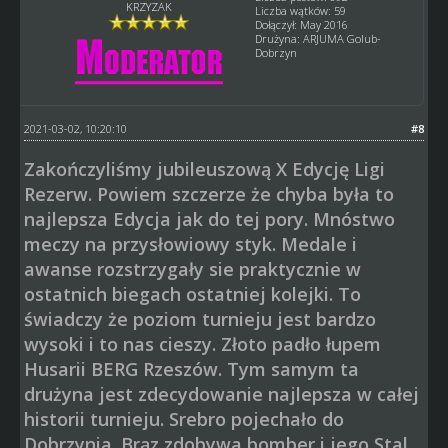
KRZYZAK
Liczba wątków: 59
Dołączył: May 2016
Drużyna: ARJUMA Golub-
Dobrzyn
2021-03-02, 10:20:10
#8
Zakończyliśmy jubileuszową X Edycję Ligi
Rezerw. Powiem szczerze że chyba była to
najlepsza Edycja jak do tej pory. Mnóstwo
meczy na przysłowiowy styk. Medale i
awanse rozstrzygały sie praktycznie w
ostatnich biegach ostatniej kolejki. To
świadczy że poziom turnieju jest bardzo
wysoki i to nas cieszy. Złoto padło łupem
Husarii BERG Rzeszów. Tym samym ta
drużyna jest zdecydowanie najlepsza w całej
historii turnieju. Srebro pojechało do
Dobrzynia. Brąz zdobywa bomber i jego Stal