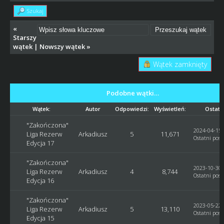
Szukaj
«
Starszy
wątek
|
Nowszy wątek
»
Wątek zamknięty
Podobne wątki…
Wątek:
Autor
Odpowiedzi:
Wyświetleń:
Ostatn
"Zakończona"
2024-04-15,
Liga Rezerw
Arkadiusz
5
11,671
Ostatni post
Edycja 17
"Zakończona"
2023-10-30,
Liga Rezerw
Arkadiusz
4
8,744
Ostatni post
Edycja 16
"Zakończona"
2023-05-22,
Liga Rezerw
Arkadiusz
5
13,110
Ostatni post
Edycja 15