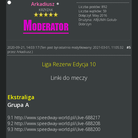
Arkadiusz
Liczba postów: 892
KRZYZAK
Liczba wątków: 59
Dołączył: May 2016
Drużyna: ARJUMA Golub-
Dobrzyn
2020-09-21, 14:03:17
#5
(Ten post był ostatnio modyfikowany: 2021-03-01, 11:05:32
przez
Arkadiusz
.)
Liga Rezerw Edycja 10
Linki do meczy
Ekstraliga
Grupa A
9.1
http://www.speedway-world.pl/i,live-688217
9.2
http://www.speedway-world.pl/i,live-688208
9.3
http://www.speedway-world.pl/i,live-688200