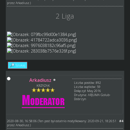
przez
Arkadiusz
.)
2 Liga
Szukaj
Arkadiusz
Liczba postów: 892
KRZYZAK
Liczba wątków: 59
Dołączył: May 2016
Drużyna: ARJUMA Golub-
Dobrzyn
2020-08-30, 16:58:06
#4
(Ten post był ostatnio modyfikowany: 2020-09-21, 18:26:51
przez
Arkadiusz
.)