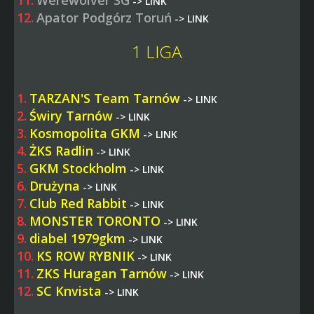
->
LINK
12.
Apator Podgórz Toruń
->
LINK
1 LIGA
1.
TARZAN'S Team Tarnów
->
LINK
2.
Świry Tarnów
->
LINK
3.
Kosmopolita GKM
->
LINK
4.
ŻKS Radlin
->
LINK
5.
GKM Stockholm
->
LINK
6.
Drużyna
->
LINK
7.
Club Red Rabbit
->
LINK
8.
MONSTER TORONTO
->
LINK
9.
diabel 1979gkm
->
LINK
10.
KS ROW RYBNIK
->
LINK
11.
ZKS Huragan Tarnów
->
LINK
12.
SC Knvista
->
LINK