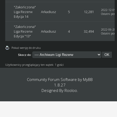
"Zakończona"
2022-12-05,
Liga Rezerw
Arkadiusz
5
12,281
Ostatni post
Edycja 14
"Zakończona"
2022-06-20,
Liga Rezerw
Arkadiusz
4
32,494
Ostatni post
Edycja "13"
Pokaż wersję do druku
Skocz do:
Użytkownicy przeglądający ten wątek: 1 gości
Community Forum Software by
MyBB
1.8.27
Designed By
Rooloo
.