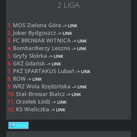
2 LIGA
1.
MOS Zielona Góra
->
LINK
2.
Joker Bydgoszcz
->
LINK
3.
FC BROWAR WITNICA
->
LINK
4.
Bombardierzy Leszno
->
LINK
5.
Gryfy Skórka
->
LINK
6.
GKŻ Gdańsk
->
LINK
7.
PKŻ SPARTAKUS Lubań
->
LINK
8.
ROW
->
LINK
9.
WRZ Wola Rzędzińska
->
LINK
10.
Stal-Browar Bialcz
->
LINK
11.
Orzełek Łódź
->
LINK
12.
KS Wieliczka
->
LINK
Szukaj