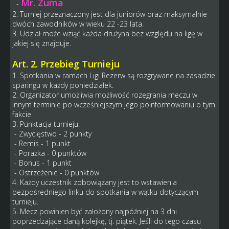
Mr. Zuma
-
2. Turniej przeznaczony jest dla juniorów oraz maksymalnie
dwóch zawodników w wieku 22 -23 lata.
3. Udział może wziąć każda drużyna bez względu na ligę w
jakiej się znajduje.
Art. 2. Przebieg Turnieju
1. Spotkania w ramach Ligi Rezerw są rozgrywane na zasadzie
sparingu w każdy poniedziałek.
2. Organizator umożliwia możliwość rozegrania meczu w
innym terminie po wcześniejszym jego poinformowaniu o tym
fakcie.
3. Punktacja turnieju:
- Zwycięstwo - 2 punkty
- Remis - 1 punkt
- Porażka - 0 punktów
- Bonus - 1 punkt
- Ostrzeżenie - 0 punktów
4. Każdy uczestnik zobowiązany jest to wstawienia
bezpośredniego linku do spotkania w wątku dotyczącym
turnieju.
5. Mecz powinien być założony najpóźniej na 3 dni
poprzedzające daną kolejkę, tj. piątek. Jeśli do tego czasu