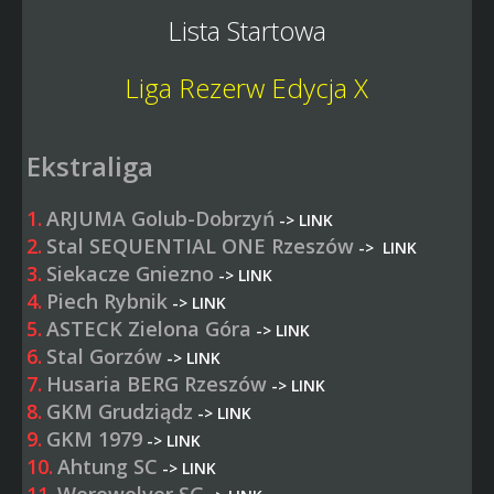
Lista Startowa
Liga Rezerw Edycja X
Ekstraliga
1.
ARJUMA Golub-Dobrzyń
->
LINK
2.
Stal SEQUENTIAL ONE Rzeszów
->
LINK
3.
Siekacze Gniezno
->
LINK
4.
Piech Rybnik
->
LINK
5.
ASTECK Zielona Góra
->
LINK
6.
Stal Gorzów
->
LINK
7.
Husaria BERG Rzeszów
->
LINK
8.
GKM Grudziądz
->
LINK
9.
GKM 1979
->
LINK
10.
Ahtung SC
->
LINK
11.
Werewolver SG