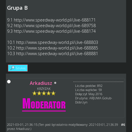
Grupa B
9.1
http://www.speedway-world.pl/i,live-688171
9.2
http://www.speedway-world.pl/i,live-689758
9.3
http://www.speedway-world.pl/i,live-688174
10.1
http://www.speedway-world.pl/i,live-688803
10.2
http://www.speedway-world.pl/i,live-688885
10.3
http://www.speedway-world.pl/i,live-688881
Szukaj
Arkadiusz
Liczba postów: 892
KRZYZAK
Liczba wątków: 59
Dołączył: May 2016
Drużyna: ARJUMA Golub-
Dobrzyn
2021-03-01, 21:36:15
#6
(Ten post był ostatnio modyfikowany: 2021-03-01, 21:36:39
przez
Arkadiusz
.)