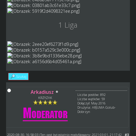
1 Liga
Szukaj
Arkadiusz
Liczba postów: 892
KRZYZAK
Liczba wątków: 59
Dołączył: May 2016
Drużyna: ARJUMA Golub-
Dobrzyn
2020-08-30, 16:58:03
#3
(Ten post był ostatnio modyfikowany: 2021-03-01, 21:17:42