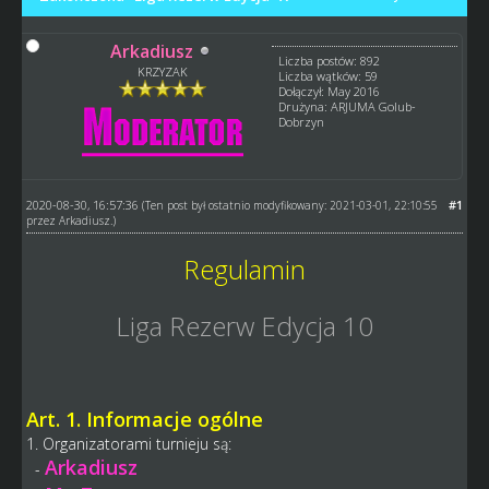
Arkadiusz
Liczba postów: 892
KRZYZAK
Liczba wątków: 59
Dołączył: May 2016
Drużyna: ARJUMA Golub-
Dobrzyn
2020-08-30, 16:57:36
#1
(Ten post był ostatnio modyfikowany: 2021-03-01, 22:10:55
przez
Arkadiusz
.)
Regulamin
Liga Rezerw Edycja 10
Art. 1. Informacje ogólne
1. Organizatorami turnieju są:
Arkadiusz
-