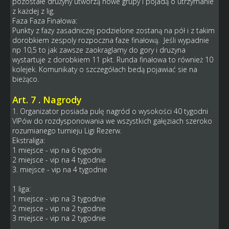
pozostałe drużyny utworzą nowe grupy i pojadą o utrzymanie
z każdej z lig.
Faza Faza Finałowa:
Punkty z fazy zasadniczej podzielone zostaną na pół i z takim
dorobkiem zespoly rozpoczna faze finałową. Jeśli wypadnie
np 10,5 to jak zawsze zaokraglamy do gory i druzyna
wystartuje z dorobkiem 11 pkt. Runda finałowa to również 10
kolejek. Komunikaty o szczegółach bedą pojawiać sie na
bieżąco.
Art. 7 . Nagrody
1. Organizator posiada pulę nagród o wysokości 40 tygodni
VIPów do rozdysponowania we wszystkich gałęziach szeroko
rozumianego turnieju Ligi Rezerw.
Ekstraliga:
1 miejsce - vip na 6 tygodni
2 miejsce - vip na 4 tygodnie
3. miejsce - vip na 4 tygodnie
1 liga:
1 miejsce - vip na 3 tygodnie
2 miejsce - vip na 2 tygodnie
3 miejsce - vip na 2 tygodnie