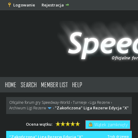
Logowanie
Rejestracja
HOME
SEARCH
MEMBER LIST
HELP
Oficjalne forum gry Speedway-World
›
Turnieje
›
Liga Rezerw
›
"Zakończona" Liga Rezerw Edycja "X"
Archiwum Ligi Rezerw
›
Ocena wątku:
Wątek zamknięty
"Zakończona" Liga Rezerw Edycja "X"
Tryb drzewa