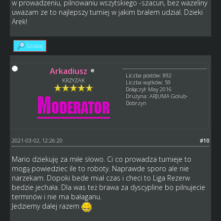
w prowadzeniu, pilnowaniu wszytskiego -szacun, bez wazeliny
uwazam ze to najlepszy turniej w jakim bralem udzial. Dzieki
Arek!
Szukaj
Arkadiusz
Liczba postów: 892
KRZYZAK
Liczba wątków: 59
Dołączył: May 2016
Drużyna: ARJUMA Golub-
Dobrzyn
2021-03-02, 12:26:20
#10
Mario dziekuję za miłe słowo. Ci co prowadza turnieje to
mogą powiedziec ile to roboty. Naprawde sporo ale nie
narzekam. Dopoki bede miał czas i checi to Liga Rezerw
bedzie jechała. Dla was też brawa za dyscypline bo pilnujecie
terminów i nie ma bałaganu.
Jedziemy dalej razem