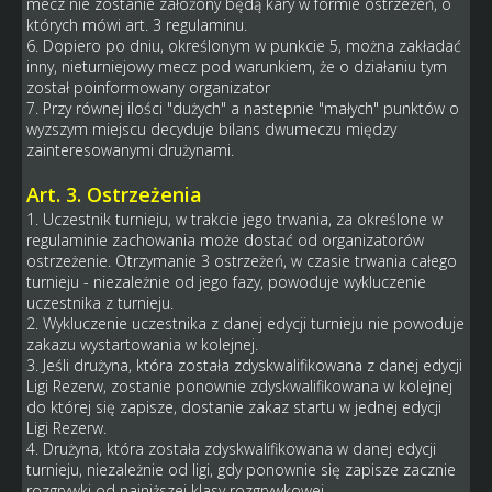
mecz nie zostanie założony będą kary w formie ostrzeżeń, o
których mówi art. 3 regulaminu.
6. Dopiero po dniu, określonym w punkcie 5, można zakładać
inny, nieturniejowy mecz pod warunkiem, że o działaniu tym
został poinformowany organizator
7. Przy równej ilości "dużych" a nastepnie "małych" punktów o
wyzszym miejscu decyduje bilans dwumeczu między
zainteresowanymi drużynami.
Art. 3. Ostrzeżenia
1. Uczestnik turnieju, w trakcie jego trwania, za określone w
regulaminie zachowania może dostać od organizatorów
ostrzeżenie. Otrzymanie 3 ostrzeżeń, w czasie trwania całego
turnieju - niezależnie od jego fazy, powoduje wykluczenie
uczestnika z turnieju.
2. Wykluczenie uczestnika z danej edycji turnieju nie powoduje
zakazu wystartowania w kolejnej.
3. Jeśli drużyna, która została zdyskwalifikowana z danej edycji
Ligi Rezerw, zostanie ponownie zdyskwalifikowana w kolejnej
do której się zapisze, dostanie zakaz startu w jednej edycji
Ligi Rezerw.
4. Drużyna, która została zdyskwalifikowana w danej edycji
turnieju, niezależnie od ligi, gdy ponownie się zapisze zacznie
rozgrywki od najniższej klasy rozgrywkowej.