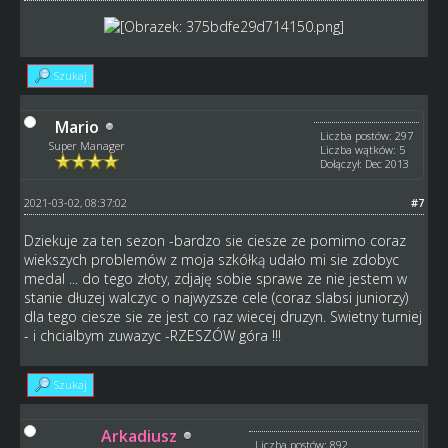
Szukaj
Mario
Liczba postów: 297
Super Manager
Liczba wątków: 5
Dołączył: Dec 2013
2021-03-02, 08:37:02
#7
Dziekuje za ten sezon -bardzo sie ciesze ze pomimo coraz
wiekszych problemów z moja szkółką udało mi sie zdobyc
medal ... do tego złoty, zdjaję sobie sprawe ze nie jestem w
stanie dłuzej walczyc o najwyzsze cele (coraz slabsi juniorzy)
dla tego ciesze sie ze jest co raz wiecej druzyn. Swietny turniej
- i chcialbym zuwazyc -RZESZÓW góra !!!
Szukaj
Arkadiusz
Liczba postów: 892