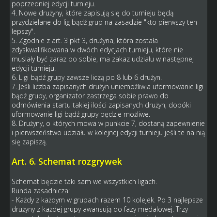
poprzedniej edycji turnieju.
4. Nowe drużyny, które zapisują się do turnieju będą
przydzielane do lig bądź grup na zasadzie "kto pierwszy ten
lepszy".
5. Zgodnie z art. 3 pkt 3, drużyna, która została
zdyskwalifikowana w dwóch edycjach turnieju, które nie
musiały być zaraz po sobie, ma zakaz udziału w następnej
edycji turnieju.
6. Ligi bądź grupy zawsze liczą po 8 lub 6 drużyn.
7. Jeśli liczba zapisanych drużyn uniemożliwia uformowanie ligi
bądź grupy, organizator zastrzega sobie prawo do
odmówienia startu takiej ilości zapisanych drużyn, dopóki
uformowanie ligi bądź grupy będzie możliwe.
8. Drużyny, o których mowa w punkcie 7, dostaną zapewnienie
i pierwszeństwo udziału w kolejnej edycji turnieju jeśli te na nią
się zapiszą.
Art. 6. Schemat rozgrywek
Schemat będzie taki sam we wszystkich ligach.
Runda zasadnicza:
- Każdy z każdym w grupach razem 10 kolejek. Po 3 najlepsze
drużyny z każdej grupy awansują do fazy medalowej. Trzy