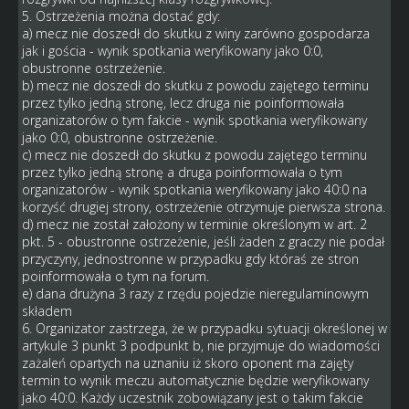
5. Ostrzeżenia można dostać gdy:
a) mecz nie doszedł do skutku z winy zarówno gospodarza
jak i gościa - wynik spotkania weryfikowany jako 0:0,
obustronne ostrzeżenie.
b) mecz nie doszedł do skutku z powodu zajętego terminu
przez tylko jedną stronę, lecz druga nie poinformowała
organizatorów o tym fakcie - wynik spotkania weryfikowany
jako 0:0, obustronne ostrzeżenie.
c) mecz nie doszedł do skutku z powodu zajętego terminu
przez tylko jedną stronę a druga poinformowała o tym
organizatorów - wynik spotkania weryfikowany jako 40:0 na
korzyść drugiej strony, ostrzeżenie otrzymuje pierwsza strona.
d) mecz nie został założony w terminie określonym w art. 2
pkt. 5 - obustronne ostrzeżenie, jeśli żaden z graczy nie podał
przyczyny, jednostronne w przypadku gdy któraś ze stron
poinformowała o tym na forum.
e) dana drużyna 3 razy z rzędu pojedzie nieregulaminowym
składem
6. Organizator zastrzega, że w przypadku sytuacji określonej w
artykule 3 punkt 3 podpunkt b, nie przyjmuje do wiadomości
zażaleń opartych na uznaniu iż skoro oponent ma zajęty
termin to wynik meczu automatycznie będzie weryfikowany
jako 40:0. Każdy uczestnik zobowiązany jest o takim fakcie