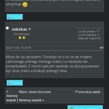
otrzymuje
Szukaj
mikekas
Liczba postów: 17
Początkujący
Liczba wątków: 4
Dołączył: Aug 2014
2020-11-06, 13:29:54
#3
Może źle się wyraziłem. Chodziło mi o to że nie miałem
zaliczonego jednego treningu startu ( w niedzielę lub
poniedziałek). Z moich wyliczeń wynikało że dzisiaj powinien
być skok startu a brakuje jednego dnia.
Szukaj
«
Starszy
wątek
|
Nowszy wątek
»
Wątek zamknięty