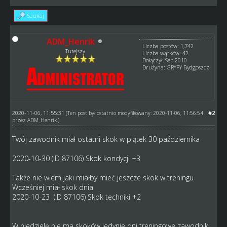
Szukaj
ADM_Henrik
Liczba postów: 1,742
Tutejszy
Liczba wątków: 42
Dołączył: Sep 2010
Drużyna: GRYFY Bydgoszcz
2020-11-06, 11:55:31
#2
(Ten post był ostatnio modyfikowany: 2020-11-06, 11:56:54
przez
ADM_Henrik
.)
Twój zawodnik miał ostatni skok w piątek 30 października
2020-10-30 (ID 87106) Skok kondycji +3
Także nie wiem jaki miałby mieć jeszcze skok w treningu
Wcześniej miał skok dnia
2020-10-23 (ID 87106) Skok techniki +2
W niedzielę nie ma skoków jedynie dni treningowe zawodnik