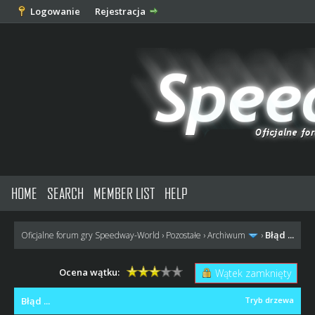
Logowanie
Rejestracja
HOME
SEARCH
MEMBER LIST
HELP
Błąd ...
Oficjalne forum gry Speedway-World
›
Pozostałe
›
Archiwum
›
Ocena wątku:
Wątek zamknięty
Błąd ...
Tryb drzewa