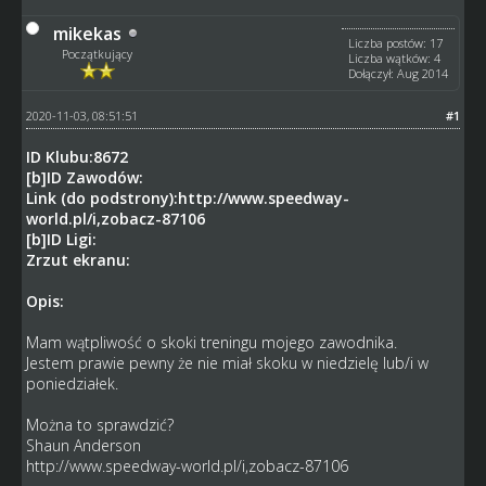
mikekas
Liczba postów: 17
Początkujący
Liczba wątków: 4
Dołączył: Aug 2014
2020-11-03, 08:51:51
#1
ID Klubu:8672
[b]ID Zawodów:
Link (do podstrony):http://www.speedway-
world.pl/i,zobacz-87106
[b]ID Ligi:
Zrzut ekranu:
Opis:
Mam wątpliwość o skoki treningu mojego zawodnika.
Jestem prawie pewny że nie miał skoku w niedzielę lub/i w
poniedziałek.
Można to sprawdzić?
Shaun Anderson
http://www.speedway-world.pl/i,zobacz-87106