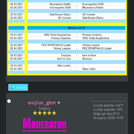
Szukaj
wojtas_gkm
Liczba postów: 4,471
Tutejszy
Liczba wątków: 593
Dołączył: Sep 2013
Drużyna: GKM 1979