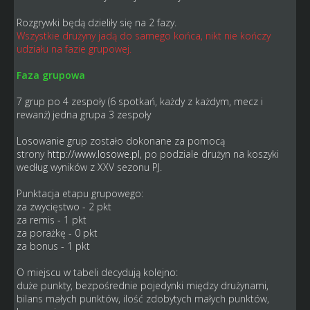
Rozgrywki będą dzieliły się na 2 fazy.
Wszystkie drużyny jadą do samego końca, nikt nie kończy
udziału na fazie grupowej.
Faza grupowa
7 grup po 4 zespoły (6 spotkań, każdy z każdym, mecz i
rewanż) jedna grupa 3 zespoły
Losowanie grup zostało dokonane za pomocą
strony
http://www.losowe.pl
, po podziale drużyn na koszyki
według wyników z XXV sezonu PJ.
Punktacja etapu grupowego:
za zwycięstwo - 2 pkt
za remis - 1 pkt
za porażkę - 0 pkt
za bonus - 1 pkt
O miejscu w tabeli decydują kolejno:
duże punkty, bezpośrednie pojedynki między drużynami,
bilans małych punktów, ilość zdobytych małych punktów,