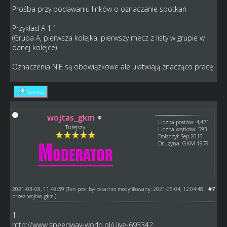
Prośba przy podawaniu linków o oznaczanie spotkań
Przykład A 1.1
(Grupa A, pierwsza kolejka, pierwszy mecz z listy w grupie w
danej kolejce)
Oznaczenia NIE są obowiązkowe ale ułatwiają znacząco pracę
Szukaj
wojtas_gkm
Liczba postów: 4,471
Tutejszy
Liczba wątków: 593
Dołączył: Sep 2013
Drużyna: GKM 1979
2021-03-08, 11:48:39
#7
(Ten post był ostatnio modyfikowany: 2021-05-04, 12:04:48
przez
wojtas_gkm
.)
1
http://www.speedway-world.pl/i,live-693342