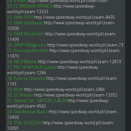
09. eTeam
http://www.speedway-world.pl/i,team-6361
10. FC BROWAR WITNICA
http://www.speedway-
world.pl/i,team-13333
11. GKM 1979
http://www.speedway-world.pl/i,team-8435
12. GKM Grudziądz
http://www.speedway-world.pl/i,team-
10300
13. GKM Stockholm
http://www.speedway-world.pl/i,team-
11499
14. GRYFY Bydgoszcz
http://www.speedway-world.pl/i,team-73
15. Kosmopolita GKM
http://www.speedway-world.pl/i,team-
11870
16. PIECHRybnik
http://www.speedway-world.pl/i,team-12819
17. PKŻ SPARTAKUS Lubań
http://www.speedway-
world.pl/i,team-7246
18. Polonia Osielsko
http://www.speedway-world.pl/i,team-
1143
19. ROW
http://www.speedway-world.pl/i,team-2984
20. SC Knivsta
http://www.speedway-world.pl/i,team-13352
21. Speed Car - MOTOR LUBLIN
http://www.speedway-
world.pl/i,team-4582
22. Stal-Browar Bialcz
http://www.spedway-world.pl/i,team-
13493
23. STAL GORZOW
http://www.speedway-world.pl/i,team-
13097