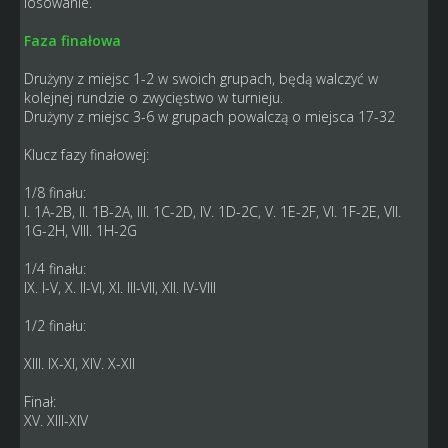
losowanie.
Faza finałowa
Drużyny z miejsc 1-2 w swoich grupach, będą walczyć w
kolejnej rundzie o zwycięstwo w turnieju.
Drużyny z miejsc 3-6 w grupach powalczą o miejsca 17-32
Klucz fazy finałowej:
1/8 finału:
I. 1A-2B, II. 1B-2A, III. 1C-2D, IV. 1D-2C, V. 1E-2F, VI. 1F-2E, VII.
1G-2H, VIII. 1H-2G
1/4 finału:
IX. I-V, X. II-VI, XI. III-VII, XII. IV-VIII
1/2 finału:
XIII. IX-XI, XIV. X-XII
Finał:
XV. XIII-XIV