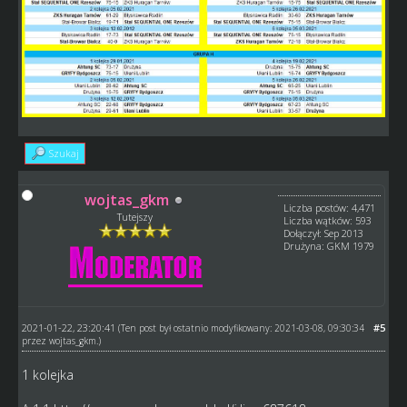
Szukaj
wojtas_gkm
Liczba postów: 4,471
Tutejszy
Liczba wątków: 593
Dołączył: Sep 2013
Drużyna: GKM 1979
2021-01-22, 23:20:41
#5
(Ten post był ostatnio modyfikowany: 2021-03-08, 09:30:34
przez
wojtas_gkm
.)
1 kolejka