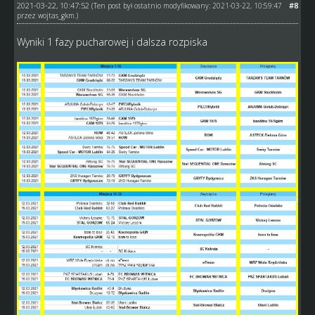
2021-03-22, 10:47:52
#8
(Ten post był ostatnio modyfikowany: 2021-03-22, 10:59:47
przez
wojtas_gkm
.)
Wyniki 1 fazy pucharowej i dalsza rozpiska