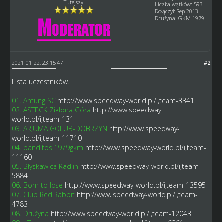
Tutejszy
Liczba wątków: 593
Dołączył: Sep 2013
Drużyna: GKM 1979
2021-01-22, 23:15:47
#2
Lista uczestników.
01. Ahtung SC
http://www.speedway-world.pl/i,team-3341
02. ASTECK Zielona Góra
http://www.speedway-
world.pl/i,team-131
03. ARJUMA GOLUB-DOBRZYN
http://www.speedway-
world.pl/i,team-11710
04. banditos 1979gkm
http://www.speedway-world.pl/i,team-
11160
05. Błyskawica Radlin
http://www.speedway-world.pl/i,team-
5884
06. Born to lose
http://www.speedway-world.pl/i,team-13595
07. Club Red Rabbit
http://www.speedway-world.pl/i,team-
4783
08. Drużyna
http://www.speedway-world.pl/i,team-12043