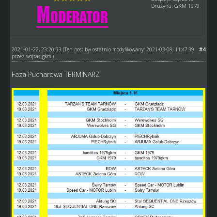
Drużyna: GKM 1979
2021-01-22, 23:20:33
#4
(Ten post był ostatnio modyfikowany: 2021-03-08, 11:47:39
przez
wojtas_gkm
.)
Faza Pucharowa TERMINARZ