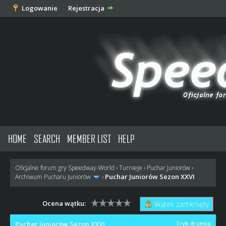
Logowanie
Rejestracja
HOME
SEARCH
MEMBER LIST
HELP
Oficjalne forum gry Speedway-World
›
Turnieje
›
Puchar Juniorów
›
Puchar Juniorów Sezon XXVI
Archiwum Pucharu Juniorów
›
Ocena wątku:
Wątek zamknięty
Puchar Juniorów Sezon XXVI
Tryb drzewa