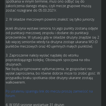
spotkania w innym terminie, musi ono odbyć się do
zakończenia danego etapu, czyli mecze grupowe muszą
zostać rozegrane do 05.03.2021r.
2. W składzie meczowym powinni znaleźć się tylko juniorzy.
Jeżeli drużyna wystawi seniora, to jego punkty zostaną odjęte
od punktacji meczowej zespołu i dodane do punktacji
przeciwników. W sytuacji gdy w składzie drużyny znajdzie się 2
lub więcej seniorów wtedy ta drużyna zostaje ukarana WO (0
punktów meczowych oraz 40 ujemnych małych punktów).
3. Zaproszenie należy wysłać najdalej do wtorku
poprzedzającego kolejkę. Obowiązek spoczywa na obu
drużynach.
Nie będą przyjmowane wytłumaczenia, że gospodarz nie
wysłał zaproszenia, bo równie dobrze może to zrobić gość. W
przypadku braku spotkania obie drużyny ukarane zostają
walkowerem.
Po ustaleniu sparingu link do meczu proszę zamieścić na
forum.
4. W XXVI sezonie wystartuje 31 drużyn