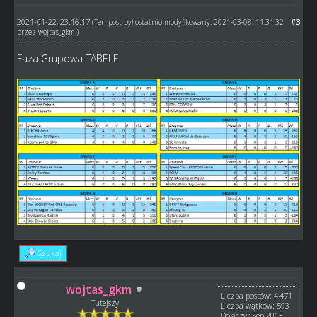
2021-01-22, 23:16:17
#3
(Ten post był ostatnio modyfikowany: 2021-03-08, 11:31:32
przez
wojtas_gkm
.)
Faza Grupowa TABELE
Szukaj
wojtas_gkm
Liczba postów: 4,471
Tutejszy
Liczba wątków: 593
Dołączył: Sep 2013