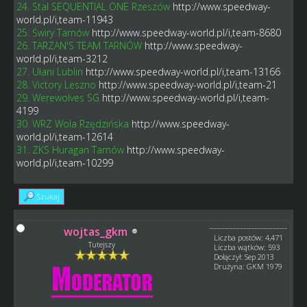
24. Stal SEQUENTIAL ONE Rzeszów
http://www.speedway-
world.pl/i,team-11943
25. Świry Tarnów
http://www.speedway-world.pl/i,team-8680
26. TARZAN'S TEAM TARNÓW
http://www.speedway-
world.pl/i,team-3212
27. Ułani Lublin
http://www.speedway-world.pl/i,team-13166
28. Victory Leszno
http://www.speedway-world.pl/i,team-21
29. Werewolves SG
http://www.speedway-world.pl/i,team-
4199
30. WRZ Wola Rzędzińska
http://www.speedway-
world.pl/i,team-12614
31. ZKS Huragan Tarnów
http://www.speedway-
world.pl/i,team-10299
Szukaj
wojtas_gkm
Liczba postów: 4,471
Tutejszy
Liczba wątków: 593
Dołączył: Sep 2013
Drużyna: GKM 1979