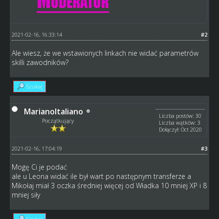
2021-02-16, 16:33:14
#2
Ale wiesz, że we wstawionych linkach nie widać parametrów
skilli zawodników?
Szukaj
MarianoItaliano
Liczba postów: 30
Początkujący
Liczba wątków: 3
Dołączył: Oct 2020
2021-02-16, 17:04:19
#3
Mogę Ci je podać
ale u Leona widać ile był wart po następnym transferze a
Mikołaj miał 3 oczka średniej więcej od Władka 10 mniej XP i 8
mniej siły
Szukaj