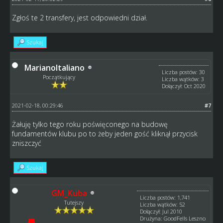
Zgłoś te 2 transfery, jest odpowiedni dział.
Szukaj
MarianoItaliano
Liczba postów: 30
Początkujący
Liczba wątków: 3
Dołączył: Oct 2020
2021-02-18, 00:29:46
#7
Żałuję tylko tego roku poświęconego na budowę
fundamentów klubu po to żeby jeden gość kliknął przycisk
zniszczyć
Szukaj
GM_Kuba
Liczba postów: 1,741
Tutejszy
Liczba wątków: 52
Dołączył: Jul 2010
Drużyna: GoodFells Leszno