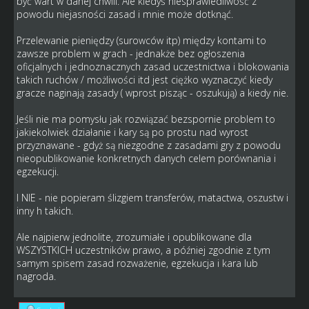
być wart w danej chwili. Ale kiedyś niesprawiedliwość z
powodu niejasności zasad i mnie może dotknąć.
Przelewanie pieniędzy (surowców itp) między kontami to
zawsze problem w grach - jednakże bez ogłoszenia
oficjalnych i jednoznacznych zasad uczestnictwa i blokowania
takich ruchów / możliwości itd jest ciężko wyznaczyć kiedy
gracze naginają zasady ( wprost pisząc - oszukują) a kiedy nie.
Jeśli nie ma pomysłu jak rozwiązać bezspornie problem to
jakiekolwiek działanie i kary są po prostu nad wyrost
przyznawane - gdyż są niezgodne z zasadami gry z powodu
nieopublikowanie konkretnych danych celem porównania i
egzekucji.
I NIE - nie popieram ślizgiem transferów, matactwa, oszustw i
inny h takich.
Ale najpierw jednolite, zrozumiałe i opublikowane dla
WSZYSTKICH uczestników prawo, a później zgodnie z tym
samym spisem zasad rozważenie, egzekucja i kara lub
nagroda.