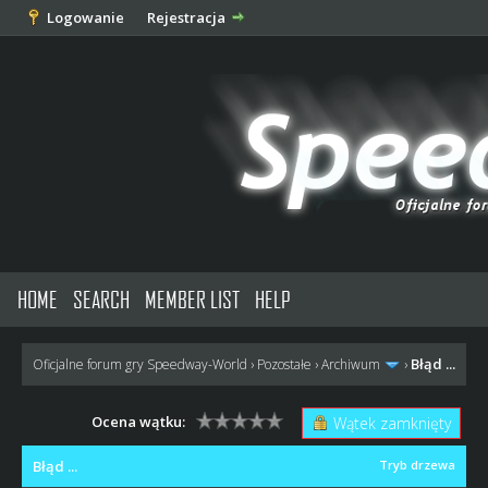
Logowanie
Rejestracja
HOME
SEARCH
MEMBER LIST
HELP
Błąd ...
Oficjalne forum gry Speedway-World
›
Pozostałe
›
Archiwum
›
Ocena wątku:
Wątek zamknięty
Błąd ...
Tryb drzewa