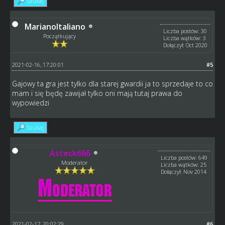
Szukaj
MarianoItaliano
Liczba postów: 30
Początkujący
Liczba wątków: 3
Dołączył: Oct 2020
2021-02-16, 17:20:01
#5
Gajowy ta gra jest tylko dla starej gwardii ja to sprzedaje to co
mam i się będę zawijał tylko oni mają tutaj prawa do
wypowiedzi
Szukaj
Asteck666
Liczba postów: 649
Moderator
Liczba wątków: 25
Dołączył: Nov 2014
2021-02-17, 20:02:29
#6