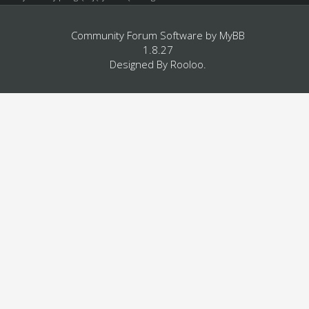
Community Forum Software by
MyBB
1.8.27
Designed By
Rooloo
.