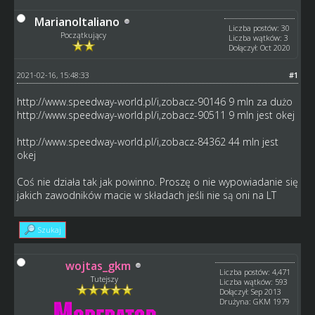
MarianoItaliano
Liczba postów: 30
Początkujący
Liczba wątków: 3
Dołączył: Oct 2020
2021-02-16, 15:48:33
#1
http://www.speedway-world.pl/i,zobacz-90146
9 mln za dużo
http://www.speedway-world.pl/i,zobacz-90511
9 mln jest okej
http://www.speedway-world.pl/i,zobacz-84362
44 mln jest
okej
Coś nie działa tak jak powinno. Proszę o nie wypowiadanie się
jakich zawodników macie w składach jeśli nie są oni na LT
Szukaj
wojtas_gkm
Liczba postów: 4,471
Tutejszy
Liczba wątków: 593
Dołączył: Sep 2013
Drużyna: GKM 1979