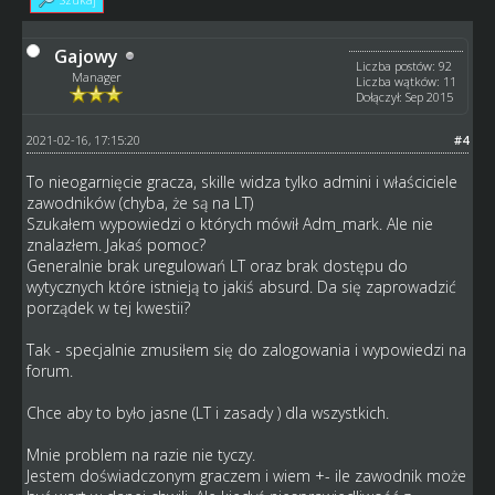
Gajowy
Liczba postów: 92
Manager
Liczba wątków: 11
Dołączył: Sep 2015
2021-02-16, 17:15:20
#4
To nieogarnięcie gracza, skille widza tylko admini i właściciele
zawodników (chyba, że są na LT)
Szukałem wypowiedzi o których mówił Adm_mark. Ale nie
znalazłem. Jakaś pomoc?
Generalnie brak uregulowań LT oraz brak dostępu do
wytycznych które istnieją to jakiś absurd. Da się zaprowadzić
porządek w tej kwestii?
Tak - specjalnie zmusiłem się do zalogowania i wypowiedzi na
forum.
Chce aby to było jasne (LT i zasady ) dla wszystkich.
Mnie problem na razie nie tyczy.
Jestem doświadczonym graczem i wiem +- ile zawodnik może