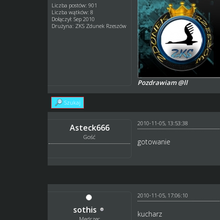
Liczba postów: 901
Liczba wątków: 8
Dołączył: Sep 2010
Drużyna: ZKS Zdunek Rzeszów
Pozdrawiam @ll
Szukaj
2010-11-05, 13:53:38
Asteck666
Gość
gotowanie
2010-11-05, 17:06:10
sothis
kucharz
Mędrzec