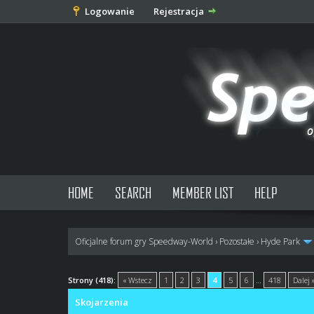
Logowanie
Rejestracja
HOME
SEARCH
MEMBER LIST
HELP
Oficjalne forum gry Speedway-World
›
Pozostałe
›
Hyde Park
0 głosów - średnia: 0
1
2
3
4
5
Strony (418):
« Wstecz
1
2
3
4
5
6
…
418
Dalej 
Skojarzenia