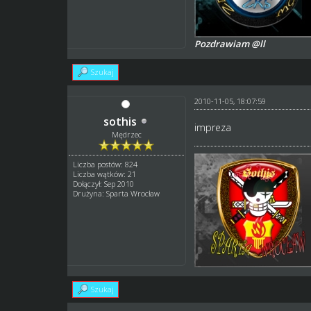
Pozdrawiam @ll
Szukaj
2010-11-05, 18:07:59
sothis
impreza
Mędrzec
Liczba postów: 824
Liczba wątków: 21
Dołączył: Sep 2010
Drużyna: Sparta Wrocław
Szukaj