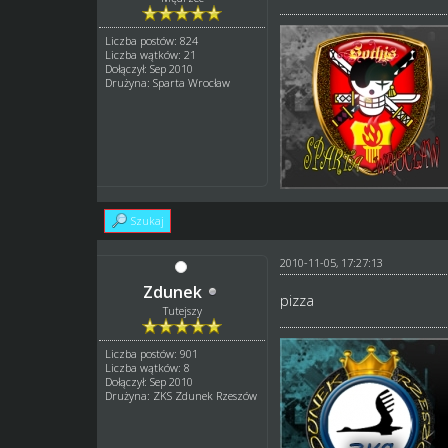
Liczba postów: 824
Liczba wątków: 21
Dołączył: Sep 2010
Drużyna: Sparta Wrocław
Szukaj
2010-11-05, 17:27:13
Zdunek
pizza
Tutejszy
Liczba postów: 901
Liczba wątków: 8
Dołączył: Sep 2010
Drużyna: ZKS Zdunek Rzeszów