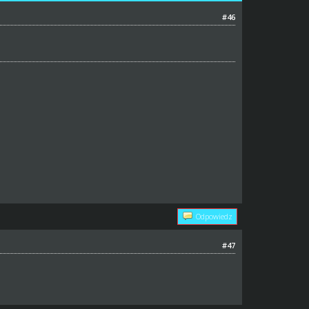
#46
Odpowiedz
#47