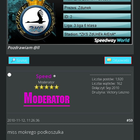
Pozdrawiam @ll
Szukaj
Odpowiedz
Speed
Liczba postów: 1,920
Moderator
Liczba wątków: 162
Dołączył: Sep 2010
Drużyna: Victory Leszno
2010-11-12, 11:26:36
#59
miss mokrego podkoszulka