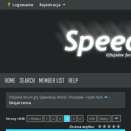
Logowanie
Rejestracja
HOME
SEARCH
MEMBER LIST
HELP
Oficjalne forum gry Speedway-World
›
Pozostałe
›
Hyde Park
›
Skojarzenia
Strony (418):
« Wstecz
1
2
3
4
5
6
…
418
Dalej »
Ocena wątku: