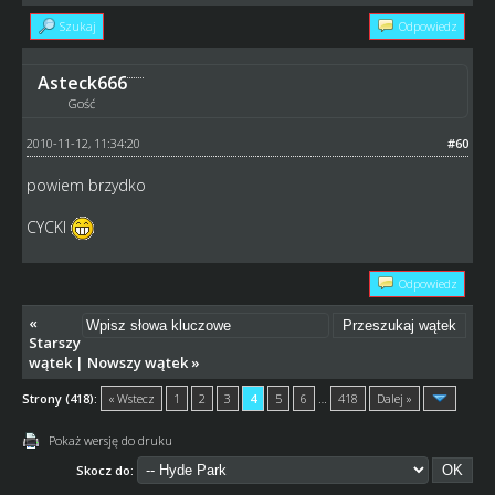
Szukaj
Odpowiedz
Asteck666
Gość
2010-11-12, 11:34:20
#60
powiem brzydko
CYCKI
Odpowiedz
«
Starszy
wątek
|
Nowszy wątek
»
Strony (418):
« Wstecz
1
2
3
4
5
6
…
418
Dalej »
Pokaż wersję do druku
Skocz do: