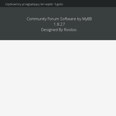
Użytkownicy przeglądający ten wątek: 5 gości
Community Forum Software by
MyBB
1.8.27
Designed By
Rooloo
.