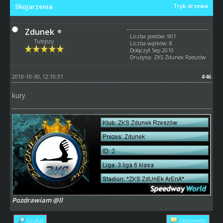
Skojarzenia
Tryb drzewa
Zdunek
Liczba postów: 901
Tutejszy
Liczba wątków: 8
Dołączył: Sep 2010
Drużyna: ZKS Zdunek Rzeszów
2010-10-30, 12:10:31
#46
kury
Pozdrawiam @ll
Szukaj
Odpowiedz