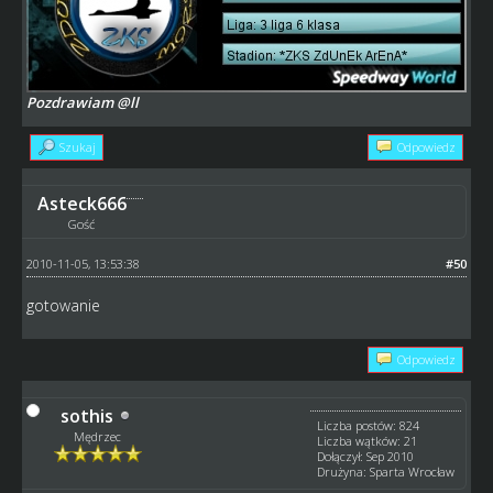
Pozdrawiam @ll
Szukaj
Odpowiedz
Asteck666
Gość
2010-11-05, 13:53:38
#50
gotowanie
Odpowiedz
sothis
Liczba postów: 824
Mędrzec
Liczba wątków: 21
Dołączył: Sep 2010
Drużyna: Sparta Wrocław