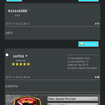
Asteck666
Gość
2010-11-04, 22:28:12
#47
jajka
Odpowiedz
sothis
Liczba postów: 824
Mędrzec
Liczba wątków: 21
Dołączył: Sep 2010
Drużyna: Sparta Wrocław
2010-11-04, 22:38:44
#48
patelnia