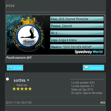
pizza
Pozdrawiam @ll
Szukaj
Odpowiedz
sothis
Liczba postów: 824
Mędrzec
Liczba wątków: 21
Dołączył: Sep 2010
Drużyna: Sparta Wrocław
2010-11-05, 18:07:59
#53