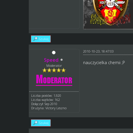
Szukaj
2010-10-23, 18:47:03
Speed
nauczycielka chemii ;P
Moderator
Liczba postów: 1,920
Liczba wątków: 162
Dołączył: Sep 2010
Drużyna: Victory Leszno
Szukaj