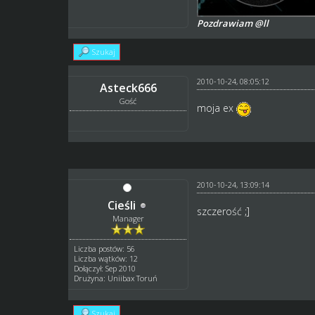
Pozdrawiam @ll
Szukaj
2010-10-24, 08:05:12
Asteck666
Gość
moja ex
2010-10-24, 13:09:14
Cieśli
szczerość ;]
Manager
Liczba postów: 56
Liczba wątków: 12
Dołączył: Sep 2010
Drużyna: Uniibax Toruń
Szukaj