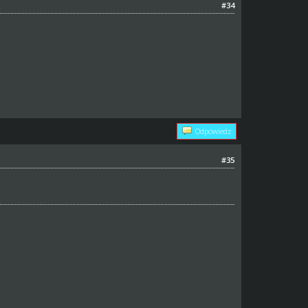
#34
Odpowiedz
#35