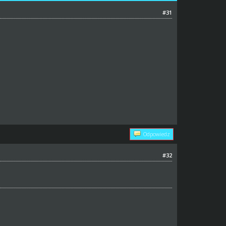
#31
Odpowiedz
#32