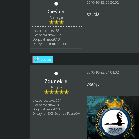
2010-10-23, 20:30:32
Cieśli
szkoła
Manager
Liczba postów: 56
Liczba wątków: 12
Dołączył: Sep 2010
Drużyna: Uniibax Toruń
Szukaj
2010-10-23, 21:01:02
Zdunek
wstręt
Tutejszy
Liczba postów: 901
Liczba wątków: 8
Dołączył: Sep 2010
Drużyna: ZKS Zdunek Rzeszów