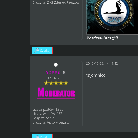
Drużyna: ZKS Zdunek Rzeszów
Pozdrawiam @ll
Szukaj
2010-10-28, 14:49:12
Speed
tajemnice
Moderator
Liczba postów: 1,920
Liczba wątków: 162
Dołączył: Sep 2010
Drużyna: Victory Leszno
Szukaj