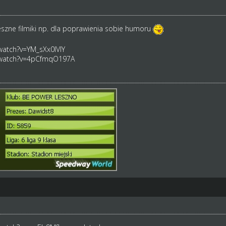
szne filmiki np. dla poprawienia sobie humoru
watch?v=YM_sXx0lVlY
/watch?v=4pCfmqO197A