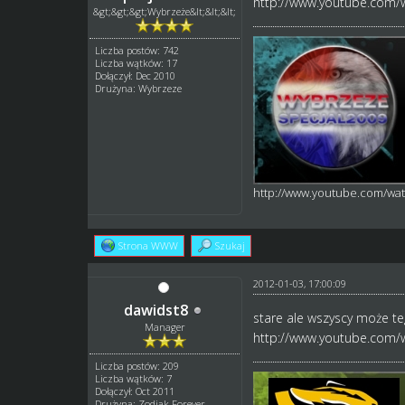
http://www.youtube.com/w
&gt;&gt;&gt;Wybrzeże&lt;&lt;&lt;
Liczba postów: 742
Liczba wątków: 17
Dołączył: Dec 2010
Drużyna: Wybrzeze
http://www.youtube.com/w
Strona WWW
Szukaj
2012-01-03, 17:00:09
dawidst8
stare ale wszyscy może te
Manager
http://www.youtube.com/
Liczba postów: 209
Liczba wątków: 7
Dołączył: Oct 2011
Drużyna: Zodiak Forever