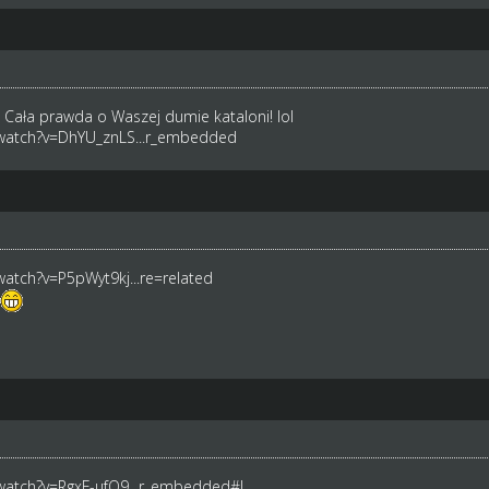
! Cała prawda o Waszej dumie kataloni! lol
watch?v=DhYU_znLS...r_embedded
atch?v=P5pWyt9kj...re=related
watch?v=RgxF-ufQ9...r_embedded
#!