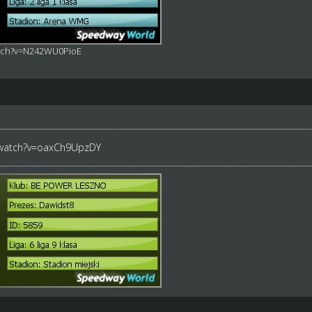
atch?v=N242WU0PioE
/watch?v=oaxCh9UpzDY