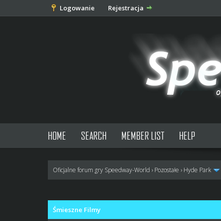
Logowanie
Rejestracja
HOME
SEARCH
MEMBER LIST
HELP
Oficjalne forum gry Speedway-World
›
Pozostałe
›
Hyde Park
0 głosów - średnia: 0
1
2
3
4
5
Śmieszne Filmy