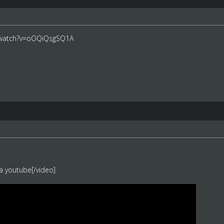
/watch?v=oOQiQsgSQ1A
a youtube[/video]