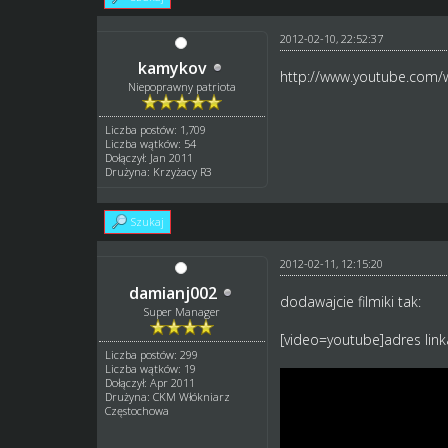
2012-02-10, 22:52:37
kamykov
http://www.youtube.com
Niepoprawny patriota
Liczba postów: 1,709
Liczba wątków: 54
Dołączył: Jan 2011
Drużyna: Krzyżacy R3
Szukaj
2012-02-11, 12:15:20
damianj002
dodawajcie filmiki tak:
Super Manager
[video=youtube]adres link
Liczba postów: 299
Liczba wątków: 19
Dołączył: Apr 2011
Drużyna: CKM Włókniarz
Częstochowa