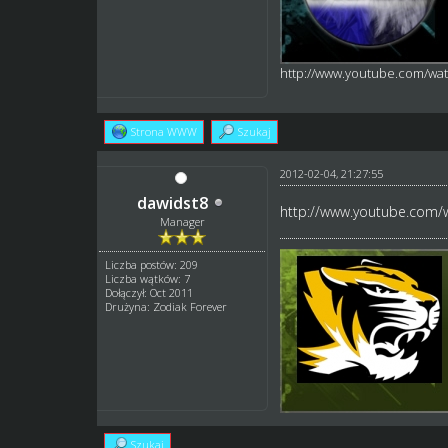
http://www.youtube.com/w
Strona WWW
Szukaj
2012-02-04, 21:27:55
dawidst8
http://www.youtube.com
Manager
Liczba postów: 209
Liczba wątków: 7
Dołączył: Oct 2011
Drużyna: Zodiak Forever
Szukaj