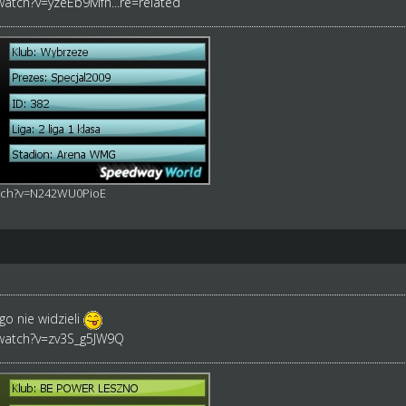
atch?v=yzeEb9Mfh...re=related
atch?v=N242WU0PioE
go nie widzieli
watch?v=zv3S_g5JW9Q