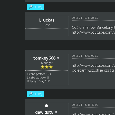
Szukaj
2012-01-12, 17:28:39
L_uckas
Gość
Coś dla fanów Barcelony!!
http://www.youtube.com/
2012-01-13, 09:09:39
tomkey666
Manager
http://www.youtube.com/w
polecam wszystkie części
Liczba postów: 123
Liczba wątków: 5
Dołączył: Aug 2011
Szukaj
2012-01-13, 13:50:02
dawidst8
http://www.youtube.com/