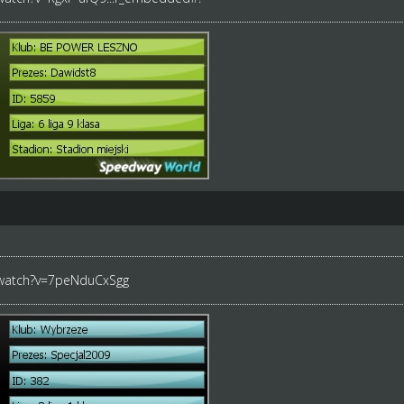
/watch?v=7peNduCxSgg