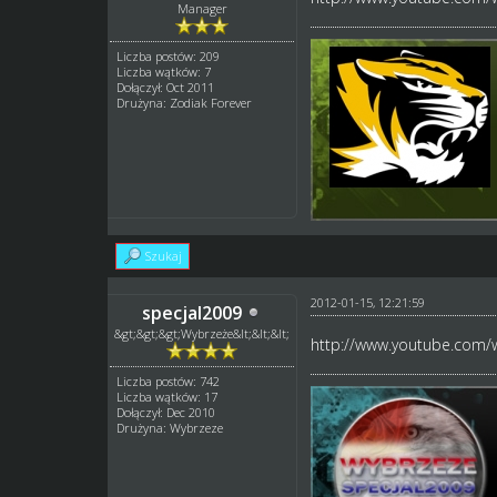
Manager
Liczba postów: 209
Liczba wątków: 7
Dołączył: Oct 2011
Drużyna: Zodiak Forever
Szukaj
2012-01-15, 12:21:59
specjal2009
&gt;&gt;&gt;Wybrzeże&lt;&lt;&lt;
http://www.youtube.com
Liczba postów: 742
Liczba wątków: 17
Dołączył: Dec 2010
Drużyna: Wybrzeze