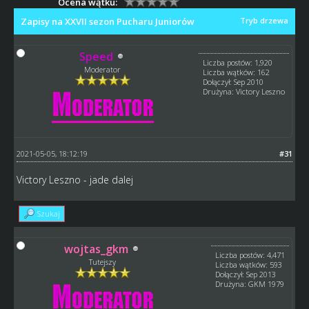
Ocena wątku:
Zapisy na XXVII sezon Pucharu Juniorów
Tryb drzewa
Speed
Liczba postów: 1,920
Moderator
Liczba wątków: 162
Dołączył: Sep 2010
Drużyna: Victory Leszno
2021-05-05, 18:12:19
#31
Victory Leszno - jade dalej
Szukaj
wojtas_gkm
Liczba postów: 4,471
Tutejszy
Liczba wątków: 593
Dołączył: Sep 2013
Drużyna: GKM 1979