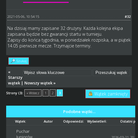
2021-05-06, 10:54:15
#32
Na dzisiaj mamy zapisane 32 drużyny. Każda kolejna ekipa
zapisana będzie bez gwarancji startu w turnieju.
Zapisy do końca tygodnia, w poniedziałek rozpiska, a w piątek
14.05 pierwsze mecze. Trzymajcie terminy.
Szukaj
«
Starszy
wątek
|
Nowszy wątek
»
Strony (3):
« Wstecz
1
2
3
Wątek zamknięty
Podobne wątki…
Wątek:
Autor
Odpowiedzi:
Wyświetleń:
Ostatni po
Puchar
Juniorów
2026-03-21, 20:2