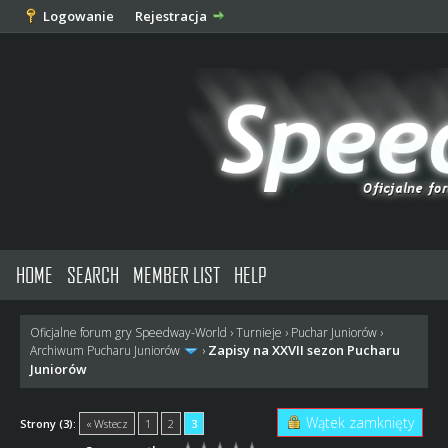
Logowanie
Rejestracja
HOME
SEARCH
MEMBER LIST
HELP
Oficjalne forum gry Speedway-World
›
Turnieje
›
Puchar Juniorów
›
Zapisy na XXVII sezon Pucharu
Archiwum Pucharu Juniorów
›
Juniorów
Wątek zamknięty
Strony (3):
« Wstecz
1
2
3