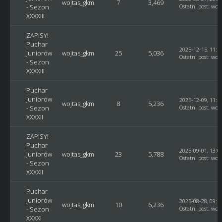
wojtas_gkm
7
3,469
- Sezon
Ostatni post
:
woj
XXXXIII
ZAPISY!
Puchar
2025-12-15, 11:1
Juniorów
wojtas_gkm
25
5,036
Ostatni post
:
woj
- Sezon
XXXXIII
Puchar
Juniorów
2025-12-09, 11:1
wojtas_gkm
8
5,236
- Sezon
Ostatni post
:
woj
XXXXII
ZAPISY!
Puchar
2025-09-01, 13:0
Juniorów
wojtas_gkm
23
5,788
Ostatni post
:
woj
- Sezon
XXXXII
Puchar
Juniorów
2025-08-28, 09:1
wojtas_gkm
10
6,236
- Sezon
Ostatni post
:
woj
XXXXI