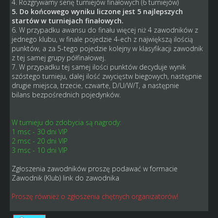
4. Rozgrywamy serię turniejów finałowych (6 turniejów)
5. Do końcowego wyniku liczone jest 5 najlepszych
startów w turniejach finałowych.
6. W przypadku awansu do finału więcej niż 4 zawodników z
jednego klubu, w finale pojedzie 4-ech z największą ilością
punktów, a za 5-tego pojedzie kolejny w klasyfikacji zawodnik
z tej samej grupy półfinałowej.
7. W przypadku tej samej ilości punktów decyduje wynik
szóstego turnieju, dalej ilość zwycięstw biegowych, następnie
drugie miejsca, trzecie, czwarte, D/U/W/T, a następnie
bilans bezpośrednich pojedynków.
W turnieju do zdobycia są nagrody:
1 msc - 30 dni VIP
2 msc - 20 dni VIP
3 msc - 10 dni VIP
Zgłoszenia zawodników proszę podawać w formacie
Zawodnik (Klub) link do zawodnika
Proszę również o zgłoszenia chętnych organizatorów!