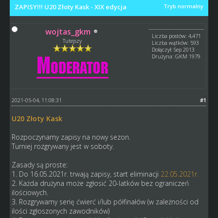
ZAPISY!!! U20 Złoty Kask - XIX edycja
Tryb normalny
wojtas_gkm
Liczba postów: 4,471
Tutejszy
Liczba wątków: 593
Dołączył: Sep 2013
Drużyna: GKM 1979
2021-05-04, 11:08:31
#1
U20 Złoty Kask
Rozpoczynamy zapisy na nowy sezon.
Turniej rozgrywany jest w soboty.
Zasady są proste:
1. Do 16.05.2021r. trwają zapisy, start eliminacji
22.05.2021r.
2. Każda drużyna może zgłosić 20-latków bez ograniczeń
ilościowych.
3. Rozgrywamy serię ćwierć i/lub półfinałów (w zależności od
ilości zgłoszonych zawodników)