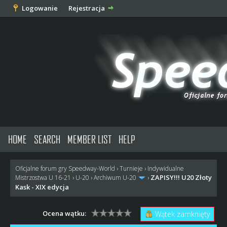
Logowanie
Rejestracja
HOME
SEARCH
MEMBER LIST
HELP
Oficjalne forum gry Speedway-World
›
Turnieje
›
Indywidualne
ZAPISY!!! U20 Złoty
Mistrzostwa U 16-21
›
U-20
›
Archiwum U-20
›
Kask - XIX edycja
Ocena wątku:
Wątek zamknięty