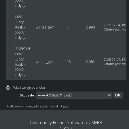
XXXV
edycja
U20
Złoty
2025-12-04, 10:3
Kask -
wojtas_gkm
7
2,990
Ostatni post
:
woj
XXXIV
edycja
ZAPISY!!!
U20
Złoty
2025-09-07, 17:0
wojtas_gkm
16
2,082
Kask -
Ostatni post
:
vovc
XXXIX
edycja
Pokaż wersję do druku
Skocz do:
Użytkownicy przeglądający ten wątek: 1 gości
Community Forum Software by
MyBB
1.8.27