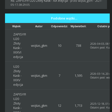
RE: ZAPISY!!! U20 Złoty Kask - XIX edycja
- przez
wojtas_gkm
- 2021-
05-17, 08:29:05
Podobne wątki…
Wątek:
Autor
Odpowiedzi:
Wyświetleń:
Ostatni po
ZAPISY!!!
U20
Złoty
2026-04-03, 08:5
wojtas_gkm
10
738
Kask -
Ostatni post
:
Kusy
XXXVI
edycja
U20
Złoty
2026-03-14, 20:4
Kask -
wojtas_gkm
7
1,595
Ostatni post
:
woj
XXXV
edycja
ZAPISY!!!
U20
Złoty
2025-12-18, 01:4
wojtas_gkm
12
1,713
Kask -
Ostatni post
:
Kusy