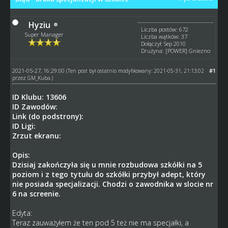
Hyziu
Liczba postów: 672
Super Manager
Liczba wątków: 37
Dołączył: Sep 2010
Drużyna: [POWER] Gniezno
2021-05-27, 16:29:00
#1
(Ten post był ostatnio modyfikowany: 2021-05-31, 21:13:02
przez
GM_Kuba
.)
ID Klubu: 13606
ID Zawodów:
Link (do podstrony):
ID Ligi:
Zrzut ekranu:
Opis:
Dzisiaj zakończyła się u mnie rozbudowa szkółki na 5
poziom i z tego tytułu do szkółki przybył adept, który
nie posiada specjalizacji. Chodzi o zawodnika w slocie nr
6 na screenie.
Edyta:
Teraz zauważyłem że ten pod 5 też nie ma specjałki, a