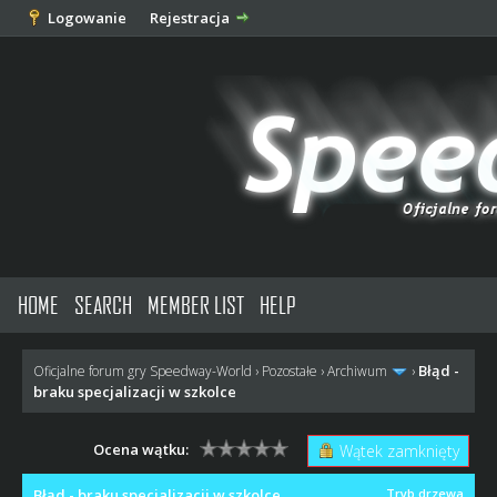
Logowanie
Rejestracja
HOME
SEARCH
MEMBER LIST
HELP
Błąd -
Oficjalne forum gry Speedway-World
›
Pozostałe
›
Archiwum
›
braku specjalizacji w szkolce
Ocena wątku:
Wątek zamknięty
Błąd - braku specjalizacji w szkolce
Tryb drzewa