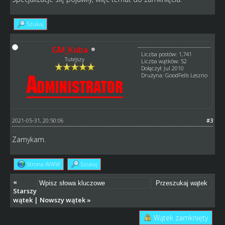
Szukaj
GM_Kuba
Liczba postów: 1,741
Tutejszy
Liczba wątków: 52
Dołączył: Jul 2010
Drużyna: GoodFells Leszno
2021-05-31, 20:50:06
#3
Zamykam.
Strona WWW
Szukaj
«
Starszy
wątek
|
Nowszy wątek
»
Wątek zamknięty