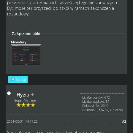
przyszedł już po zmianach, wcześniej tego nie zauważyłem.
Być może też przyszedł do szkół w ramach zakończenia
rozbudowy.
Załączone pliki
Miniatury
Szukaj
Hyziu
Liczba postów: 672
Super Manager
Liczba wątków: 37
Dołączył: Sep 2010
Drużyna: [POWER] Gniezno
2021-05-31, 14:17:22
#2
Specjalizacje się pojawiły, więc temat do zamknięcia.