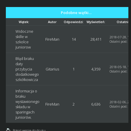
Podobne wątki…
Wątek:
Autor
Odpowiedzi:
Wyświetleń:
Ostatni 
Widoczne
skille w
2018-07-28, 17
FireMan
14
28,411
szkolce
Ostatni post
:
M
juniorow
Błąd braku
daty
2018-05-18, 15
przybycia
Gitarius
1
4,359
Ostatni post
:
G
dodatkowego
szkółkowicza
Informacja o
braku
wystawionego
2018-02-06, 20
FireMan
2
6,636
składu w
Ostatni post
:
G
sparingach
juniorów.
Pokaż wersję do druku