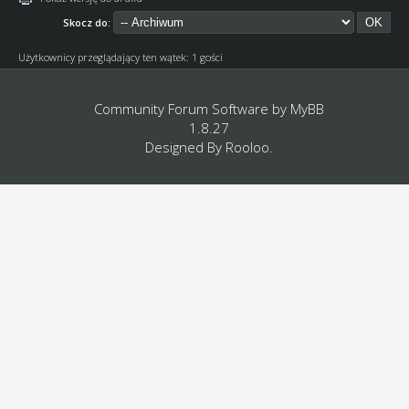
Skocz do:
Użytkownicy przeglądający ten wątek: 1 gości
Community Forum Software by
MyBB
1.8.27
Designed By
Rooloo
.