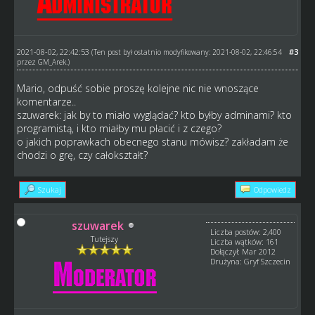
2021-08-02, 22:42:53
#3
(Ten post był ostatnio modyfikowany: 2021-08-02, 22:46:54
przez
GM_Arek
.)
Mario, odpuść sobie proszę kolejne nic nie wnoszące
komentarze..
szuwarek: jak by to miało wyglądać? kto byłby adminami? kto
programistą, i kto miałby mu płacić i z czego?
o jakich poprawkach obecnego stanu mówisz? zakładam że
chodzi o grę, czy całokształt?
Szukaj
Odpowiedz
szuwarek
Liczba postów: 2,400
Tutejszy
Liczba wątków: 161
Dołączył: Mar 2012
Drużyna: Gryf Szczecin