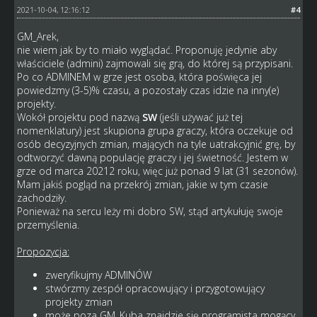
2021-10-04, 12:16:12
#4
GM_Arek,
nie wiem jak by to miało wyglądać. Proponuję jedynie aby
właściciele (admini) zajmowali się grą, do której są przypisani.
Po co ADMINEM w grze jest osoba, która poświęca jej
powiedzmy (3-5)% czasu, a pozostały czas idzie na inny(e)
projekty.
Wokół projektu pod nazwą
SW
(jeśli używać już tej
nomenklatury) jest skupiona grupa graczy, która oczekuje od
osób decyzyjnych zmian, mających na tyle uatrakcyjnić grę, by
odtworzyć dawną populację graczy i jej świetność. Jestem w
grze od marca 20212 roku, więc już ponad 9 lat (31 sezonów).
Mam jakiś pogląd na przekrój zmian, jakie w tym czasie
zachodziły.
Ponieważ na sercu leży mi dobro SW, stąd artykułuję swoje
przemyślenia.
Propozycja:
zweryfikujmy ADMINÓW
stwórzmy zespół opracowujący i przygotowujący
projekty zmian
może poza GM_Kuba znajdzie się programista mogący