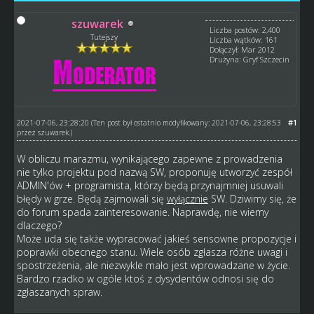
szuwarek
Liczba postów: 2,400
Tutejszy
Liczba wątków: 161
Dołączył: Mar 2012
Drużyna: Gryf Szczecin
2021-07-06, 23:28:20
#1
(Ten post był ostatnio modyfikowany: 2021-07-06, 23:28:53
przez
szuwarek
.)
W obliczu marazmu, wynikającego zapewne z prowadzenia
nie tylko projektu pod nazwą SW, proponuję utworzyć zespół
ADMIN'ów + programista, którzy będą przynajmniej usuwali
błędy w grze. Będą zajmowali się
wyłącznie
SW. Dziwimy się, że
do forum spada zainteresowanie. Naprawdę, nie wiemy
dlaczego?
Może uda się także wypracować jakieś sensowne propozycje i
poprawki obecnego stanu. Wiele osób zgłasza różne uwagi i
spostrzeżenia, ale niezwykle mało jest wprowadzane w życie.
Bardzo rzadko w ogóle ktoś z dysydentów odnosi się do
zgłaszanych spraw.