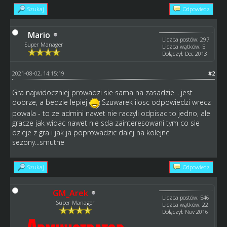
Szukaj
Odpowiedz
Mario
Liczba postów: 297
Super Manager
Liczba wątków: 5
Dołączył: Dec 2013
2021-08-02, 14:15:19
#2
Gra najwidoczniej prowadzi sie sama na zasadzie ...jest
dobrze, a bedzie lepiej
Szuwarek ilosc odpowiedzi wrecz
powala - to ze admini nawet nie raczyli odpisac to jedno, ale
gracze jak widac nawet nie sda zainteresowani tym co sie
dzieje z gra i jak ja poprowadzic dalej na kolejne
sezony...smutne
Szukaj
Odpowiedz
GM_Arek
Liczba postów: 546
Super Manager
Liczba wątków: 22
Dołączył: Nov 2016