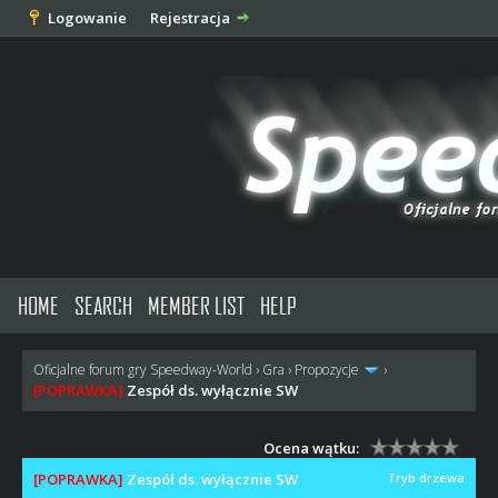
Logowanie
Rejestracja
HOME
SEARCH
MEMBER LIST
HELP
Oficjalne forum gry Speedway-World
›
Gra
›
Propozycje
›
[POPRAWKA]
Zespół ds. wyłącznie SW
Ocena wątku:
[POPRAWKA]
Zespół ds. wyłącznie SW
Tryb drzewa