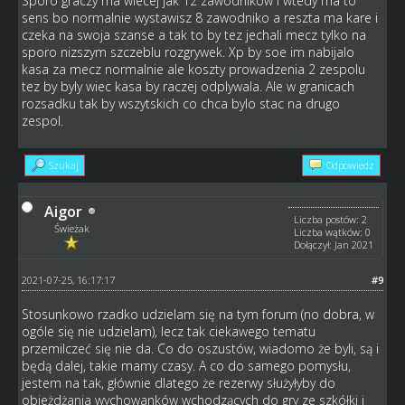
Sporo graczy ma wiecej jak 12 zawodnikow i wtedy ma to
sens bo normalnie wystawisz 8 zawodniko a reszta ma kare i
czeka na swoja szanse a tak to by tez jechali mecz tylko na
sporo nizszym szczeblu rozgrywek. Xp by soe im nabijalo
kasa za mecz normalnie ale koszty prowadzenia 2 zespolu
tez by byly wiec kasa by raczej odplywala. Ale w granicach
rozsadku tak by wszytskich co chca bylo stac na drugo
zespol.
Szukaj
Odpowiedz
Aigor
Liczba postów: 2
Świeżak
Liczba wątków: 0
Dołączył: Jan 2021
2021-07-25, 16:17:17
#9
Stosunkowo rzadko udzielam się na tym forum (no dobra, w
ogóle się nie udzielam), lecz tak ciekawego tematu
przemilczeć się nie da. Co do oszustów, wiadomo że byli, są i
będą dalej, takie mamy czasy. A co do samego pomysłu,
jestem na tak, głównie dlatego że rezerwy służyłyby do
objeżdżania wychowanków wchodzących do gry ze szkółki i