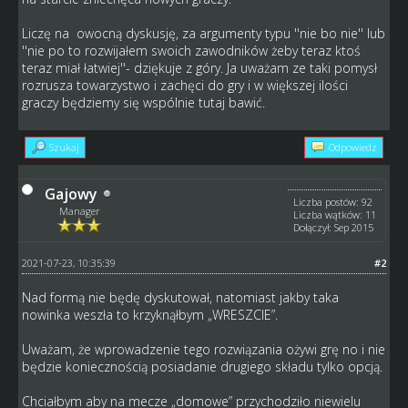
Liczę na owocną dyskusję, za argumenty typu ''nie bo nie'' lub
''nie po to rozwijałem swoich zawodników żeby teraz ktoś
teraz miał łatwiej''- dziękuje z góry. Ja uważam ze taki pomysł
rozrusza towarzystwo i zachęci do gry i w większej ilości
graczy będziemy się wspólnie tutaj bawić.
Szukaj
Odpowiedz
Gajowy
Liczba postów: 92
Manager
Liczba wątków: 11
Dołączył: Sep 2015
2021-07-23, 10:35:39
#2
Nad formą nie będę dyskutował, natomiast jakby taka
nowinka weszła to krzyknąłbym „WRESZCIE”.
Uważam, że wprowadzenie tego rozwiązania ożywi grę no i nie
będzie koniecznością posiadanie drugiego składu tylko opcją.
Chciałbym aby na mecze „domowe” przychodziło niewielu