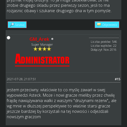
zrobie drugiego skladu przez pierwszy sezon, jesli to ma
rozjasnic obawy i szukanie drugoego dna w tym pomysle.
Szukaj
Odpowiedz
GM_Arek
Liczba postów: 546
Super Manager
Liczba wątków: 22
Dołączył: Nov 2016
2021-07-28, 21:07:51
#15
jestem przeciwny. właściwie to co myślę zawarł w swej
wypowiedzi Asteck. Może i nowi gracze mieliby przez chwilę
frajdę nawiązywania walki z waszymi "drużynami rezerw",, ale
wg mnie w dłuższej perspektywie to właśnie starsi gracze
jeszcze bardziej by korzystali na tej nowości i odjeżdżali
nowszym graczom