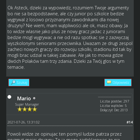
Ok Asteck, dzieki za wypowiedz, rozumiem Twoje argumenty
bo nie sa bezpodstawne, ale czy junior po szkolce bedzie
wygrywal z losowo przyznanymi zawodnikami dla nowej
druzyny? Nie wiem, mam wątpliwości ale ok, masz obawy. Ja
to widze wlasnie jako plus ze nowy gracz jadac z juniorami
bedzie mogl wygrywac a nie od razu spotkac sie z zazwyczaj
wyszkolonymi seniorami przeciwnika. Uwazam ze drugi zespol
zacheci nowych graczy do rozwoju szkolki, stadionu itd tak by
mogli brac udzial w takiej zabawie. Ale jak to mowia gdzie
dwóch Polaków tam trzy zdania. Dzieki za Twój glos w tym
temacie.
Szukaj
Odpowiedz
Mario
Liczba postów: 297
Super Manager
Liczba wątków: 5
Dołączył: Dec 2013
2021-07-26, 13:31:02
#14
Powoli widze ze opinujac ten pomysl ludzie patrza przez
pryzmat mojej druzyny. To ja moge zadeklarowac ze nie