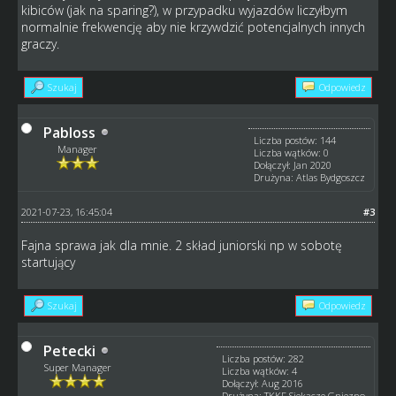
kibiców (jak na sparing?), w przypadku wyjazdów liczyłbym
normalnie frekwencję aby nie krzywdzić potencjalnych innych
graczy.
Szukaj
Odpowiedz
Pabloss
Liczba postów: 144
Manager
Liczba wątków: 0
Dołączył: Jan 2020
Drużyna: Atlas Bydgoszcz
2021-07-23, 16:45:04
#3
Fajna sprawa jak dla mnie. 2 skład juniorski np w sobotę
startujący
Szukaj
Odpowiedz
Petecki
Liczba postów: 282
Super Manager
Liczba wątków: 4
Dołączył: Aug 2016
Drużyna: TKKF Siekacze Gniezno