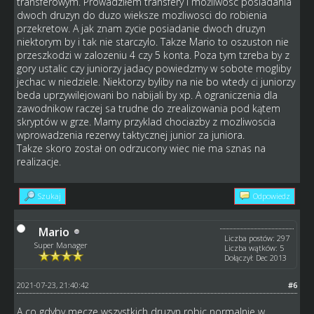
transferowym. Prowadziłem transfery i możliwosc posiadania
dwoch druzyn do duzo wieksze mozliwosci do robienia
przekretow. A jak znam zycie posiadanie dwoch druzyn
niektorym by i tak nie starczylo. Takze Mario to oszuston nie
przeszkodzi w zalozeniu 4 czy 5 konta. Poza tym tzreba by z
gory ustalic czy juniorzy jadacy powiedzmy w sobote mogliby
jechac w niedziele. Niektorzy byliby na nie bo wtedy ci juniorzy
beda uprzywilejowani bo nabijali by xp. A ograniczenia dla
zawodnikow raczej sa trudne do zrealizowania pod kątem
skryptów w grze. Mamy przyklad chociazby z mozliwoscia
wprowadzenia rezerwy taktycznej junior za juniora.
Takze skoro został on odrzucony wiec nie ma sznas na
realizacje.
Szukaj
Odpowiedz
Mario
Liczba postów: 297
Super Manager
Liczba wątków: 5
Dołączył: Dec 2013
2021-07-23, 21:40:42
#6
A co gdyby mecze wszystkich druzyn robic normalnie w