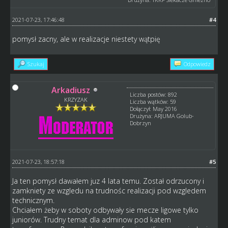
2021-07-23, 17:46:48
#4
pomysł zacny, ale w realizacje niestety wątpię
Szukaj
Odpowiedz
Arkadiusz
Liczba postów: 892
KRZYZAK
Liczba wątków: 59
Dołączył: May 2016
Drużyna: ARJUMA Golub-
Dobrzyn
2021-07-23, 18:57:18
#5
Ja ten pomysł dawałem juz 4 lata temu. Został odrzucony i
zamkniety ze wzgledu na trudnośc realizacji pod wzgledem
technicznym.
Chciałem żeby w soboty odbywały sie mecze ligowe tylko
juniorów. Trudny temat dla adminow pod katem