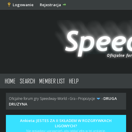
Logowanie
Rejestracja
HOME
SEARCH
MEMBER LIST
HELP
DRUGA
Oficjalne forum gry Speedway-World
›
Gra
›
Propozycje
›
DRUZYNA
Ankieta: JESTES ZA II SKŁADEM W ROZGRYWKACH
LIGOWYCH?
Nie posiadasz uprawnień, aby oddać głos w tej ankiecie.