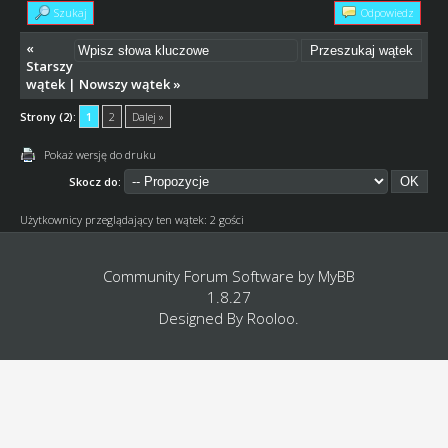
Szukaj
Odpowiedz
«
Starszy
wątek
|
Nowszy wątek
»
Strony (2):
1
2
Dalej »
Pokaż wersję do druku
Skocz do:
Użytkownicy przeglądający ten wątek: 2 gości
Community Forum Software by
MyBB
1.8.27
Designed By
Rooloo
.