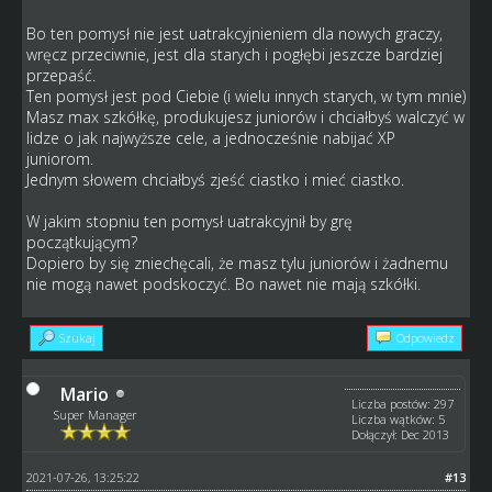
Bo ten pomysł nie jest uatrakcyjnieniem dla nowych graczy,
wręcz przeciwnie, jest dla starych i pogłębi jeszcze bardziej
przepaść.
Ten pomysł jest pod Ciebie (i wielu innych starych, w tym mnie)
Masz max szkółkę, produkujesz juniorów i chciałbyś walczyć w
lidze o jak najwyższe cele, a jednocześnie nabijać XP
juniorom.
Jednym słowem chciałbyś zjeść ciastko i mieć ciastko.
W jakim stopniu ten pomysł uatrakcyjnił by grę
początkującym?
Dopiero by się zniechęcali, że masz tylu juniorów i żadnemu
nie mogą nawet podskoczyć. Bo nawet nie mają szkółki.
Szukaj
Odpowiedz
Mario
Liczba postów: 297
Super Manager
Liczba wątków: 5
Dołączył: Dec 2013
2021-07-26, 13:25:22
#13