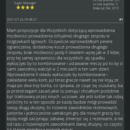
Super Manager
Liczba wątków: 5
Dołączył: Dec 2013
2021-07-23, 09:48:21
#1
Mam propozycje dla Wszystkich dotyczącą wprowadzenia
możliwości prowadzenia (oficjalnie) drugiego zespołu w
rozgrywkach ligowych. Oczywiście wprowadziłbym pewne
ograniczenia, dodatkowy koszt prowadzenia drugiego
zespołu, brak możliwości jazdy II składem wyżej jak w 3 lidze,
przy tej samej sprawności dla wszystkich -jej spadku
wykluczyło by to kombinowanie i ustawianie meczy po to by ci
sami zawodnicy walczyli w 2 meczach w ten sam dzień.
Wprowadzenie II składu wykluczyło by kombinowanie i
zakładanie wielu kont, już teraz gracze nawet się nie kryją ze
maja po dwa trzy konta, co sprawia, ze czuje się oszukany, ba
ja przestrzegam zasad jakie tu panują i chciałbym podobnie
być traktowany przez innych -uczciwie, ale jeśli ludzie tak robią
ukróćmy to w ten sposób ze każdy będzie mógł prowadzić
swoją drugą drużynę, to rozwinie zawodników rezerwowych,
juniorów i jednocześnie uatrakcyjni grę dla nowych graczy bo
będą mogli zaczynając zabawę zmierzyć się z rezerwami, a nie
od razu z rozwiniętymi zawodnikami danej drużyny, co często
na starcie zniechęca nowych graczy.