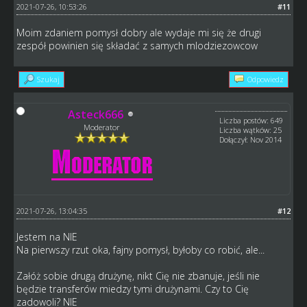
2021-07-26, 10:53:26
#11
Moim zdaniem pomysł dobry ale wydaje mi się że drugi
zespół powinien się składać z samych mlodziezowcow
Szukaj
Odpowiedz
Asteck666
Liczba postów: 649
Moderator
Liczba wątków: 25
Dołączył: Nov 2014
2021-07-26, 13:04:35
#12
Jestem na NIE
Na pierwszy rzut oka, fajny pomysł, byłoby co robić, ale...
Załóż sobie drugą drużynę, nikt Cię nie zbanuje, jeśli nie
będzie transferów miedzy tymi drużynami. Czy to Cię
zadowoli? NIE