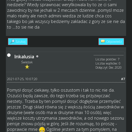
niedziele? Wtedy sprawnoac weryfikowala by to ze ci sami
zawodnicy by nie jechali w 2 meczach dziennie...pomysl moze
malo realny ale niech admini wiedza ze ludzie chca cos
takiego bo jak wszyscy bedziemy zakladac z gory ze sie nie da
to ....to sie nie da
Szukaj
Odpowiedz
Inkalusia
Liczba postów: 7
Świeżak
Liczba wątków: 0
Dołączył: Dec 2020
2021-07-25, 10:07:20
#7
Pomysł dosyć ciekawy, tylko oszustom i tak to nic nie da.
Oszuści będą zawsze, do tego trzeba się przyzwyczaić
niestety.. Trzeba by ten pomysł dosyć dogłębnie przemyśleć
jeszcze. Drugi skład równa się z większą ilością zawodników w
drużynie (wiele osób ma w drużynie max 10 osób), więc
większe koszty utrzymania zawodników, a od nowego sezonu
pensje znowu pójdą w górę. Jeśli źle rozumuję, to proszę -
poprawcie mnie
Ogólnie jestem za tym pomysłem, na