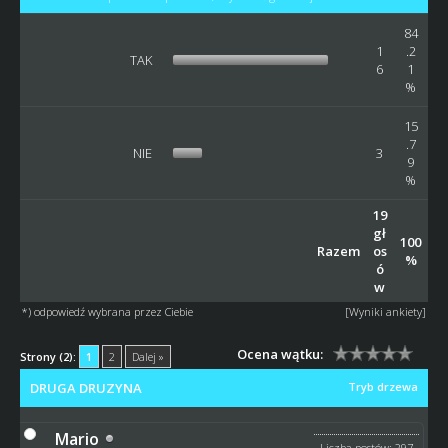
84
1
.2
TAK
6
1
%
15
.7
NIE
3
9
%
19
gł
100
Razem
os
%
ó
w
*) odpowiedź wybrana przez Ciebie
[
Wyniki ankiety
]
Ocena wątku:
Strony (2):
1
2
Dalej »
DRUGA DRUZYNA
Tryb drzewa
Mario
Liczba postów: 297