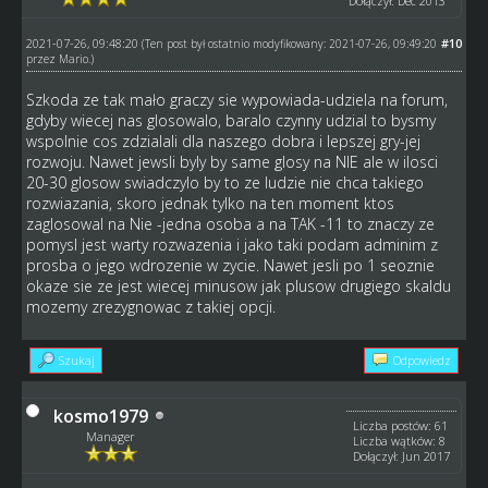
Dołączył: Dec 2013
2021-07-26, 09:48:20
#10
(Ten post był ostatnio modyfikowany: 2021-07-26, 09:49:20
przez
Mario
.)
Szkoda ze tak mało graczy sie wypowiada-udziela na forum,
gdyby wiecej nas glosowalo, baralo czynny udzial to bysmy
wspolnie cos zdzialali dla naszego dobra i lepszej gry-jej
rozwoju. Nawet jewsli byly by same glosy na NIE ale w ilosci
20-30 glosow swiadczylo by to ze ludzie nie chca takiego
rozwiazania, skoro jednak tylko na ten moment ktos
zaglosowal na Nie -jedna osoba a na TAK -11 to znaczy ze
pomysl jest warty rozwazenia i jako taki podam adminim z
prosba o jego wdrozenie w zycie. Nawet jesli po 1 seoznie
okaze sie ze jest wiecej minusow jak plusow drugiego skaldu
mozemy zrezygnowac z takiej opcji.
Szukaj
Odpowiedz
kosmo1979
Liczba postów: 61
Manager
Liczba wątków: 8
Dołączył: Jun 2017