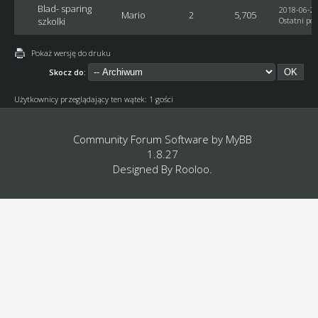
Blad- sparing
2018-06-29
Mario
2
5,705
szkolki
Ostatni pos
Pokaż wersję do druku
Skocz do:
Użytkownicy przeglądający ten wątek: 1 gości
Community Forum Software by
MyBB
1.8.27
Designed By
Rooloo
.