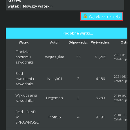
Starszy
wątek
|
Nowszy wątek
»
Wątek zamknięty
Podobne wątki…
Wątek:
Autor
Odpowiedzi:
Wyświetleń:
Ostat
Obniżka
2021-08-18
poziomu
wojtas_gkm
55
91,205
Ostatni pos
zawodnika
Błąd
2021-05-03
zwolnienia
Kamyk01
2
4,186
Ostatni pos
zawodnika
Wykluczenia
2019-05-02
Hegemon
2
6,289
zawodnika.
Ostatni pos
Błąd ...BLAD
2018-11-16
W
Piotr36
4
9,181
Ostatni pos
SPRAWNOSCI