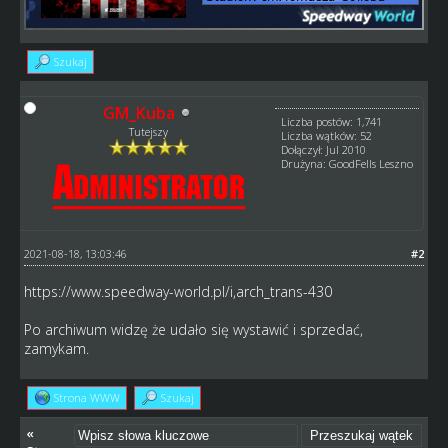
Szukaj
GM_Kuba
Liczba postów: 1,741
Tutejszy
Liczba wątków: 52
Dołączył: Jul 2010
Drużyna: GoodFells Leszno
2021-08-18, 13:03:46
#2
https://www.speedway-world.pl/i,arch_trans-430
Po archiwum widzę że udało się wystawić i sprzedać,
zamykam.
Strona WWW
Szukaj
«