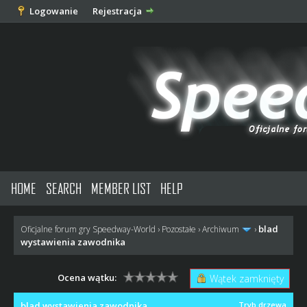
Logowanie
Rejestracja
HOME
SEARCH
MEMBER LIST
HELP
blad
Oficjalne forum gry Speedway-World
›
Pozostałe
›
Archiwum
›
wystawienia zawodnika
Ocena wątku:
Wątek zamknięty
blad wystawienia zawodnika
Tryb drzewa