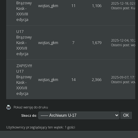
Brązowy
2025-12-18, 02:0
wojtas_gkm
11
1,106
Kask -
Ostatni post
:
Kusy
XXXVIII
edycja
U17
Brązowy
2025-12-04, 10:2
Kask -
wojtas_gkm
7
1,679
Ostatni post
:
woj
XXXVII
edycja
ZAPISY!!!
U17
Brązowy
2025-09-07, 17:1
wojtas_gkm
14
2,366
Kask -
Ostatni post
:
vovc
XXXVII
edycja
Pokaż wersję do druku
Skocz do:
Użytkownicy przeglądający ten wątek: 1 gości