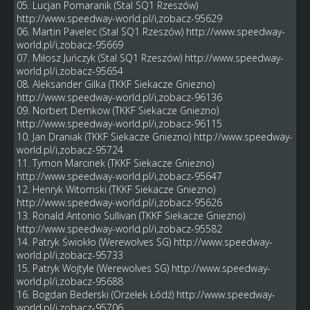
05. Lucjan Pomaranik (Stal SQ1 Rzeszów)
http://www.speedway-world.pl/i,zobacz-95629
06. Martin Pavelec (Stal SQ1 Rzeszów)
http://www.speedway-
world.pl/i,zobacz-95669
07. Miłosz Juńczyk (Stal SQ1 Rzeszów)
http://www.speedway-
world.pl/i,zobacz-95654
08. Aleksander Gilka (TKKF Siekacze Gniezno)
http://www.speedway-world.pl/i,zobacz-96136
09. Norbert Demkow (TKKF Siekacze Gniezno)
http://www.speedway-world.pl/i,zobacz-96115
10. Jan Draniak (TKKF Siekacze Gniezno)
http://www.speedway-
world.pl/i,zobacz-95724
11. Tymon Marcinek (TKKF Siekacze Gniezno)
http://www.speedway-world.pl/i,zobacz-95647
12. Henryk Witomski (TKKF Siekacze Gniezno)
http://www.speedway-world.pl/i,zobacz-95626
13. Ronald Antonio Sullivan (TKKF Siekacze Gniezno)
http://www.speedway-world.pl/i,zobacz-95582
14. Patryk Świokło (Werewolves SG)
http://www.speedway-
world.pl/i,zobacz-95733
15. Patryk Wojtyle (Werewolves SG)
http://www.speedway-
world.pl/i,zobacz-95688
16. Bogdan Bederski (Orzełek Łódź)
http://www.speedway-
world.pl/i,zobacz-95706