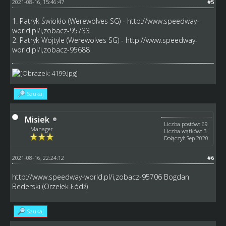
2021-08-16, 15:46:47
#5
1. Patryk Świokło (Werewolves SG) -
http://www.speedway-
world.pl/i,zobacz-95733
2. Patryk Wojtyle (Werewolves SG) -
http://www.speedway-
world.pl/i,zobacz-95688
Szukaj
Misiek
Liczba postów: 69
Manager
Liczba wątków: 3
Dołączył: Sep 2020
2021-08-16, 22:24:12
#6
http://www.speedway-world.pl/i,zobacz-95706
Bogdan
Bederski (Orzełek Łódź)
Szukaj