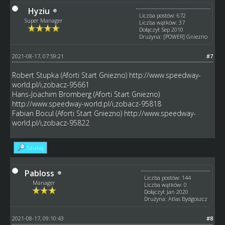
Hyziu
Liczba postów: 672
Super Manager
Liczba wątków: 37
Dołączył: Sep 2010
Drużyna: [POWER] Gniezno
2021-08-17, 07:59:21
#7
Robert Stupka (Aforti Start Gniezno)
http://www.speedway-
world.pl/i,zobacz-95661
Hans-Joachim Bromberg (Aforti Start Gniezno)
http://www.speedway-world.pl/i,zobacz-95818
Fabian Bocul (Aforti Start Gniezno)
http://www.speedway-
world.pl/i,zobacz-95822
Szukaj
Pabloss
Liczba postów: 144
Manager
Liczba wątków: 0
Dołączył: Jan 2020
Drużyna: Atlas Bydgoszcz
2021-08-17, 09:10:43
#8