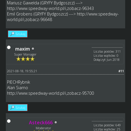
Mariusz Gawełda (GRYFY Bydgoszcz) --->
http://www.speedway-world.pl/i,zobacz-96343
Emil Grobens (GRYFY Bydgoszcz) --->
http://www.speedway-
world.pl/i,zobacz-96648
Szukaj
maxim
Liczba postów: 311
Super Manager
Liczba wątków: 0
Dołączył: Jun 2018
2021-08-18, 19:55:21
#11
PIECHRybnik
Alan Siarno
http://www.speedway-world.pl/i,zobacz-95700
Szukaj
Asteck666
Liczba postów: 649
Moderator
Liczba wątków: 25