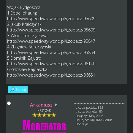
Wojak Bydgoszcz
1.Ebbe Johaung
http://www.speedway-world.pl/i,zobacz-95609
2.Jakub Kralczyński
http://www.speedway-world.pl/i,zobacz-95699
3 Włodzimierz Jałowa
http://www.speedway-world.pl/i,zobacz-95847
4.Zbigniew Soroczyński
http://www.speedway-world.pl/i,zobacz-95854
5.Dominik Zajutro
http://www.speedway-world.pl/i,zobacz-96140
6.Zdzisław Rajdaszka
http://www.speedway-world.pl/i,zobacz-96651
Szukaj
Arkadiusz
Liczba postów: 892
KRZYZAK
Liczba wątków: 59
Dołączył: May 2016
Drużyna: ARJUMA Golub-
Dobrzyn