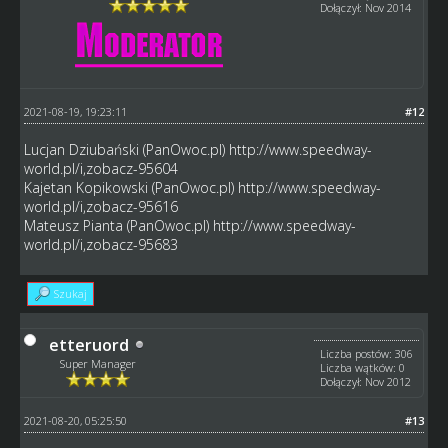
Dołączył: Nov 2014
2021-08-19, 19:23:11
#12
Lucjan Dziubański (PanOwoc.pl)
http://www.speedway-
world.pl/i,zobacz-95604
Kajetan Kopikowski (PanOwoc.pl)
http://www.speedway-
world.pl/i,zobacz-95616
Mateusz Pianta (PanOwoc.pl)
http://www.speedway-
world.pl/i,zobacz-95683
Szukaj
etteruord
Liczba postów: 306
Super Manager
Liczba wątków: 0
Dołączył: Nov 2012
2021-08-20, 05:25:50
#13