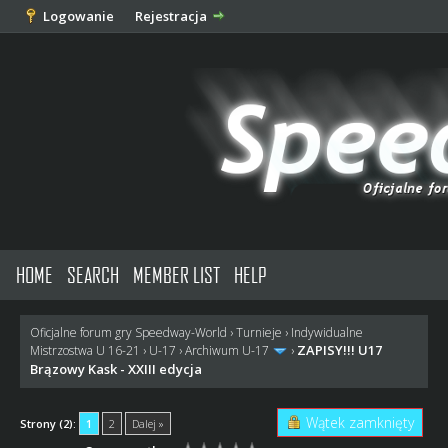
Logowanie
Rejestracja
HOME
SEARCH
MEMBER LIST
HELP
Oficjalne forum gry Speedway-World
›
Turnieje
›
Indywidualne
ZAPISY!!! U17
Mistrzostwa U 16-21
›
U-17
›
Archiwum U-17
›
Brązowy Kask - XXIII edycja
Wątek zamknięty
Strony (2):
1
2
Dalej »