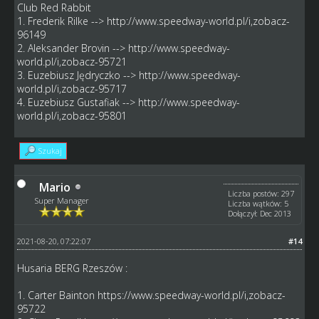
Club Red Rabbit
1. Frederik Rilke -->
http://www.speedway-world.pl/i,zobacz-
96149
2. Aleksander Brovin -->
http://www.speedway-
world.pl/i,zobacz-95721
3. Euzebiusz Jędryczko -->
http://www.speedway-
world.pl/i,zobacz-95717
4. Euzebiusz Gustafiak -->
http://www.speedway-
world.pl/i,zobacz-95801
Szukaj
Mario
Liczba postów: 297
Super Manager
Liczba wątków: 5
Dołączył: Dec 2013
2021-08-20, 07:22:07
#14
Husaria BERG Rzeszów :
1. Carter Bainton
https://www.speedway-world.pl/i,zobacz-
95722