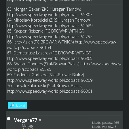
63. Morgan Baker (ZKS Huragan Tarnów)
http://www.speedway-world.pl/i,zobacz-95807
64. Mirosław Korościel (ZKS Huragan Tarnów)
http://www.speedway-world.pl/i,zobacz-95689
65. Kacper Kiełsznia (FC BROWAR WITNICA)
http://www.speedway-world.pl/i,zobacz-95792
66. Jerzy Azjan (FC BROWAR WITNICA)
http://www.speedway-
world.pl/i,zobacz-96154
67. Demetriusz Lazarov (FC BROWAR WITNICA)
http://www.speedway-world.pl/i,zobacz-96365
68. Sharan Flannery (Stal-Browar Bialcz)
http://www.speedway-
world.pl/i,zobacz-95595
69. Frederick Gartside (Stal-Browar Bialcz)
http://www.speedway-world.pl/i,zobacz-96209
70. Ludwik Kalamaski (Stal-Browar Bialcz)
http://www.speedway-world.pl/i,zobacz-96361
Szukaj
Vergara77
Liczba postów: 165
Manager
Liczba wątków: 3