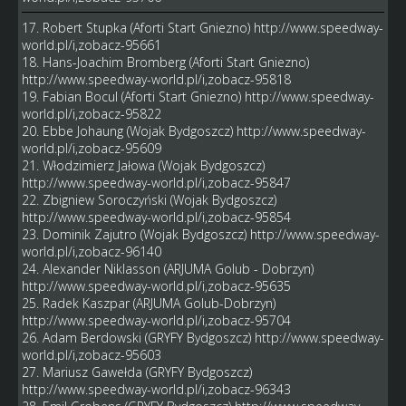
17. Robert Stupka (Aforti Start Gniezno)
http://www.speedway-
world.pl/i,zobacz-95661
18. Hans-Joachim Bromberg (Aforti Start Gniezno)
http://www.speedway-world.pl/i,zobacz-95818
19. Fabian Bocul (Aforti Start Gniezno)
http://www.speedway-
world.pl/i,zobacz-95822
20. Ebbe Johaung (Wojak Bydgoszcz)
http://www.speedway-
world.pl/i,zobacz-95609
21. Włodzimierz Jałowa (Wojak Bydgoszcz)
http://www.speedway-world.pl/i,zobacz-95847
22. Zbigniew Soroczyński (Wojak Bydgoszcz)
http://www.speedway-world.pl/i,zobacz-95854
23. Dominik Zajutro (Wojak Bydgoszcz)
http://www.speedway-
world.pl/i,zobacz-96140
24. Alexander Niklasson (ARJUMA Golub - Dobrzyn)
http://www.speedway-world.pl/i,zobacz-95635
25. Radek Kaszpar (ARJUMA Golub-Dobrzyn)
http://www.speedway-world.pl/i,zobacz-95704
26. Adam Berdowski (GRYFY Bydgoszcz)
http://www.speedway-
world.pl/i,zobacz-95603
27. Mariusz Gawełda (GRYFY Bydgoszcz)
http://www.speedway-world.pl/i,zobacz-96343