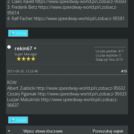
2. Claes Ravell
https://www.speedway-world.pl/i,zobacz-95693
3. Frederik Betz
https://www.speedway-world.pl/i,zobacz-
95614
4. Ralf Facher
https://www.speedway-world.pl/i,zobacz-95581
Szukaj
rekin67
Liczba postów: 417
Super Manager
Liczba wątków: 0
Dołączył: Nov 2013
2021-08-20, 13:23:48
#15
ROW
Albert Ziablicki
http://www.speedway-world.pl/i,zobacz-95632
Cezary Figaniak
http://www.speedway-world.pl/i,zobacz-95633
Lucjan Matuliński
http://www.speedway-world.pl/i,zobacz-
96637
Szukaj
«