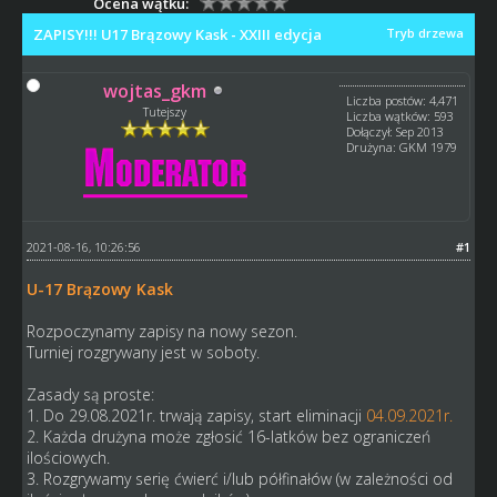
Ocena wątku:
ZAPISY!!! U17 Brązowy Kask - XXIII edycja
Tryb drzewa
wojtas_gkm
Liczba postów: 4,471
Tutejszy
Liczba wątków: 593
Dołączył: Sep 2013
Drużyna: GKM 1979
2021-08-16, 10:26:56
#1
U-17 Brązowy Kask
Rozpoczynamy zapisy na nowy sezon.
Turniej rozgrywany jest w soboty.
Zasady są proste:
1. Do 29.08.2021r. trwają zapisy, start eliminacji
04.09.2021r.
2. Każda drużyna może zgłosić 16-latków bez ograniczeń
ilościowych.
3. Rozgrywamy serię ćwierć i/lub półfinałów (w zależności od