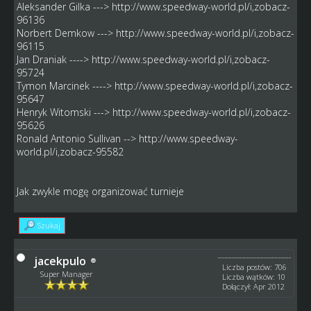
Aleksander Gilka --->
http://www.speedway-world.pl/i,zobacz-
96136
Norbert Demkow --->
http://www.speedway-world.pl/i,zobacz-
96115
Jan Draniak ---->
http://www.speedway-world.pl/i,zobacz-
95724
Tymon Marcinek ---->
http://www.speedway-world.pl/i,zobacz-
95647
Henryk Witomski --->
http://www.speedway-world.pl/i,zobacz-
95626
Ronald Antonio Sullivan -->
http://www.speedway-
world.pl/i,zobacz-95582
Jak zwykle mogę organizować turnieje
Szukaj
jacekpulo
Liczba postów: 706
Super Manager
Liczba wątków: 10
Dołączył: Apr 2012