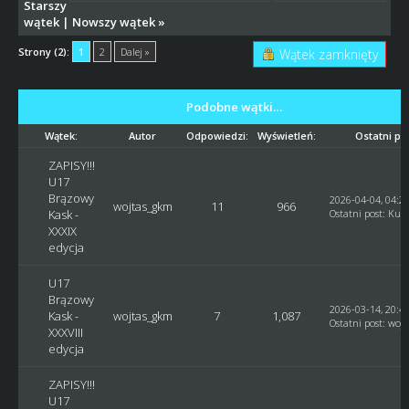
Starszy
wątek
|
Nowszy wątek
»
Strony (2):
1
2
Dalej »
Wątek zamknięty
Podobne wątki…
Wątek:
Autor
Odpowiedzi:
Wyświetleń:
Ostatni po
ZAPISY!!!
U17
Brązowy
2026-04-04, 04:2
wojtas_gkm
11
966
Kask -
Ostatni post
:
Kusy
XXXIX
edycja
U17
Brązowy
2026-03-14, 20:4
Kask -
wojtas_gkm
7
1,087
Ostatni post
:
woj
XXXVIII
edycja
ZAPISY!!!
U17