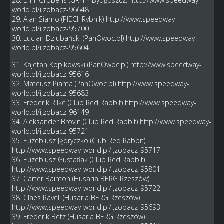
28. Emil Grobens (GRYFY Bydgoszcz)
http://www.speedway-
world.pl/i,zobacz-96648
29. Alan Siarno (PIECHRybnik)
http://www.speedway-
world.pl/i,zobacz-95700
30. Lucjan Dziubański (PanOwoc.pl)
http://www.speedway-
world.pl/i,zobacz-95604
31. Kajetan Kopikowski (PanOwoc.pl)
http://www.speedway-
world.pl/i,zobacz-95616
32. Mateusz Pianta (PanOwoc.pl)
http://www.speedway-
world.pl/i,zobacz-95683
33. Frederik Rilke (Club Red Rabbit)
http://www.speedway-
world.pl/i,zobacz-96149
34. Aleksander Brovin (Club Red Rabbit)
http://www.speedway-
world.pl/i,zobacz-95721
35. Euzebiusz Jędryczko (Club Red Rabbit)
http://www.speedway-world.pl/i,zobacz-95717
36. Euzebiusz Gustafiak (Club Red Rabbit)
http://www.speedway-world.pl/i,zobacz-95801
37. Carter Bainton (Husaria BERG Rzeszów)
http://www.speedway-world.pl/i,zobacz-95722
38. Claes Ravell (Husaria BERG Rzeszów)
http://www.speedway-world.pl/i,zobacz-95693
39. Frederik Betz (Husaria BERG Rzeszów)