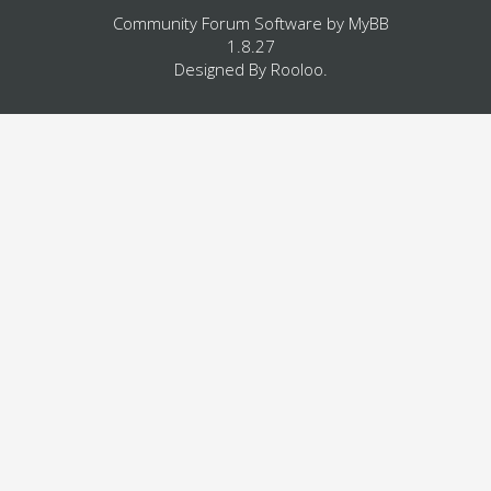
Community Forum Software by
MyBB
1.8.27
Designed By
Rooloo
.