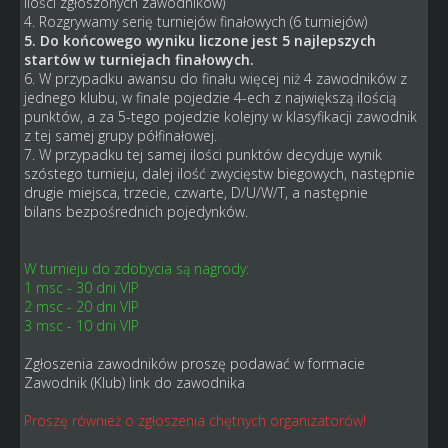
ilości zgłoszonych zawodników)
4. Rozgrywamy serię turniejów finałowych (6 turniejów)
5. Do końcowego wyniku liczone jest 5 najlepszych
startów w turniejach finałowych.
6. W przypadku awansu do finału więcej niż 4 zawodników z
jednego klubu, w finale pojedzie 4-ech z największą ilością
punktów, a za 5-tego pojedzie kolejny w klasyfikacji zawodnik
z tej samej grupy półfinałowej.
7. W przypadku tej samej ilości punktów decyduje wynik
szóstego turnieju, dalej ilość zwycięstw biegowych, następnie
drugie miejsca, trzecie, czwarte, D/U/W/T, a następnie
bilans bezpośrednich pojedynków.
W turnieju do zdobycia są nagrody:
1 msc - 30 dni VIP
2 msc - 20 dni VIP
3 msc - 10 dni VIP
Zgłoszenia zawodników proszę podawać w formacie
Zawodnik (Klub) link do zawodnika
Proszę również o zgłoszenia chętnych organizatorów!