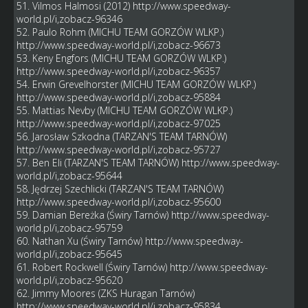
51. Vilmos Halmosi (2012)
http://www.speedway-
world.pl/i,zobacz-96346
52. Paulo Rohm (MICHU TEAM GORZÓW WLKP.)
http://www.speedway-world.pl/i,zobacz-96673
53. Keny Engfors (MICHU TEAM GORZÓW WLKP.)
http://www.speedway-world.pl/i,zobacz-96357
54. Erwin Grevelhorster (MICHU TEAM GORZÓW WLKP.)
http://www.speedway-world.pl/i,zobacz-95884
55. Mattias Nevby (MICHU TEAM GORZÓW WLKP.)
http://www.speedway-world.pl/i,zobacz-97025
56. Jarosław Szkodna (TARZAN'S TEAM TARNÓW)
http://www.speedway-world.pl/i,zobacz-95727
57. Ben Eli (TARZAN'S TEAM TARNÓW)
http://www.speedway-
world.pl/i,zobacz-95644
58. Jędrzej Szechlicki (TARZAN'S TEAM TARNÓW)
http://www.speedway-world.pl/i,zobacz-95600
59. Damian Bereżka (Świry Tarnów)
http://www.speedway-
world.pl/i,zobacz-95759
60. Nathan Xu (Świry Tarnów)
http://www.speedway-
world.pl/i,zobacz-95645
61. Robert Rockwell (Świry Tarnów)
http://www.speedway-
world.pl/i,zobacz-95620
62. Jimmy Moores (ZKS Huragan Tarnów)
http://www.speedway-world.pl/i,zobacz-95834