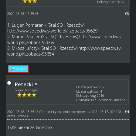
Dołączył: Oct 2016
2021-08-16, 11:55:43
#3
1. Lucjan Pomaranik (Stal SQ1 Rzeszów)
http://www.speedway-world.pl/i,zobacz-95629
2. Martin Pavelec (Stal SQ1 Rzeszów)
http://www.speedway-
world.pl/i,zobacz-95669
3. Miłosz Juńczyk (Stal SQ1 Rzeszów)
http://www.speedway-
world.pl/i,zobacz-95654
Szukaj
Petecki
Liczba postów: 282
Super Manager
Liczba wątków: 4
Dołączył: Aug 2016
Drużyna: TKKF Siekacze Gniezno
2021-08-16, 13:55:16
#4
(Ten post był ostatnio modyfikowany: 2021-08-17, 20:49:36
przez
Petecki
.)
TKKF Siekacze Gniezno