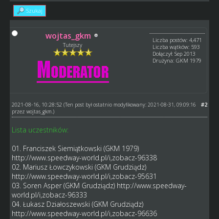
Szukaj
wojtas_gkm
Liczba postów: 4,471
Tutejszy
Liczba wątków: 593
Dołączył: Sep 2013
Drużyna: GKM 1979
2021-08-16, 10:28:52
#2
(Ten post był ostatnio modyfikowany: 2021-08-31, 09:09:16
przez
wojtas_gkm
.)
Lista uczestników:
01. Franciszek Siemiątkowski (GKM 1979)
http://www.speedway-world.pl/i,zobacz-96338
02. Mariusz Łowczykowski (GKM Grudziądz)
http://www.speedway-world.pl/i,zobacz-95631
03. Soren Asper (GKM Grudziądz)
http://www.speedway-
world.pl/i,zobacz-96333
04. Łukasz Działoszewski (GKM Grudziądz)
http://www.speedway-world.pl/i,zobacz-96636