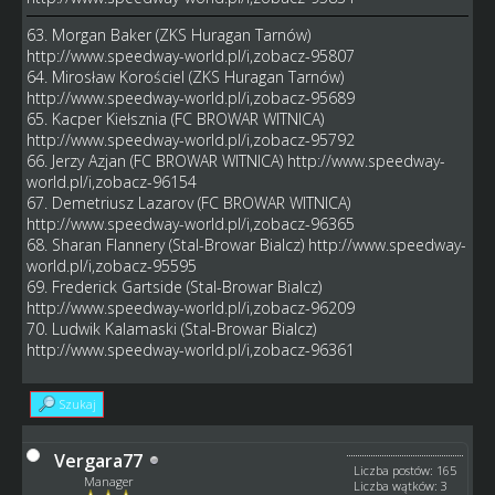
63. Morgan Baker (ZKS Huragan Tarnów)
http://www.speedway-world.pl/i,zobacz-95807
64. Mirosław Korościel (ZKS Huragan Tarnów)
http://www.speedway-world.pl/i,zobacz-95689
65. Kacper Kiełsznia (FC BROWAR WITNICA)
http://www.speedway-world.pl/i,zobacz-95792
66. Jerzy Azjan (FC BROWAR WITNICA)
http://www.speedway-
world.pl/i,zobacz-96154
67. Demetriusz Lazarov (FC BROWAR WITNICA)
http://www.speedway-world.pl/i,zobacz-96365
68. Sharan Flannery (Stal-Browar Bialcz)
http://www.speedway-
world.pl/i,zobacz-95595
69. Frederick Gartside (Stal-Browar Bialcz)
http://www.speedway-world.pl/i,zobacz-96209
70. Ludwik Kalamaski (Stal-Browar Bialcz)
http://www.speedway-world.pl/i,zobacz-96361
Szukaj
Vergara77
Liczba postów: 165
Manager
Liczba wątków: 3