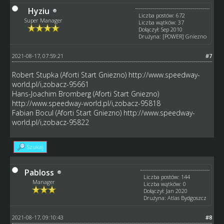
Hyziu
Liczba postów: 672
Super Manager
Liczba wątków: 37
Dołączył: Sep 2010
Drużyna: [POWER] Gniezno
2021-08-17, 07:59:21
#7
Robert Stupka (Aforti Start Gniezno)
http://www.speedway-
world.pl/i,zobacz-95661
Hans-Joachim Bromberg (Aforti Start Gniezno)
http://www.speedway-world.pl/i,zobacz-95818
Fabian Bocul (Aforti Start Gniezno)
http://www.speedway-
world.pl/i,zobacz-95822
Szukaj
Pabloss
Liczba postów: 144
Manager
Liczba wątków: 0
Dołączył: Jan 2020
Drużyna: Atlas Bydgoszcz
2021-08-17, 09:10:43
#8