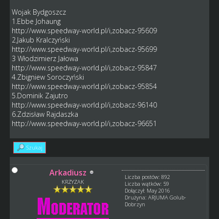
Wojak Bydgoszcz
1.Ebbe Johaung
http://www.speedway-world.pl/i,zobacz-95609
2.Jakub Kralczyński
http://www.speedway-world.pl/i,zobacz-95699
3 Włodzimierz Jałowa
http://www.speedway-world.pl/i,zobacz-95847
4.Zbigniew Soroczyński
http://www.speedway-world.pl/i,zobacz-95854
5.Dominik Zajutro
http://www.speedway-world.pl/i,zobacz-96140
6.Zdzisław Rajdaszka
http://www.speedway-world.pl/i,zobacz-96651
Szukaj
Arkadiusz
Liczba postów: 892
KRZYZAK
Liczba wątków: 59
Dołączył: May 2016
Drużyna: ARJUMA Golub-
Dobrzyn