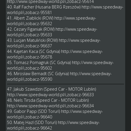
http://www.speedway-world.pl/i,zobacz-95614
40. Ralf Facher (Husaria BERG Rzeszów)
http://www.speedway-
world.pl/i,zobacz-95581
41. Albert Ziablicki (ROW)
http://www.speedway-
world.pl/i,zobacz-95632
42. Cezary Figaniak (ROW)
http://www.speedway-
world.pl/i,zobacz-95633
43. Lucjan Matuliński (ROW)
http://www.speedway-
world.pl/i,zobacz-96637
44. Kajetan Kaca (SC Gdynia)
http://www.speedway-
world.pl/i,zobacz-95678
45. Tomasz Pomagruk (SC Gdynia)
http://www.speedway-
world.pl/i,zobacz-95602
46. Mirosław Bernadt (SC Gdynia)
http://www.speedway-
world.pl/i,zobacz-95590
47. Jakub Szawdzin (Speed Car - MOTOR Lublin)
http://www.speedway-world.pl/i,zobacz-96633
48. Niels Tirsda (Speed Car - MOTOR Lublin)
http://www.speedway-world.pl/i,zobacz-96634
49. Gabor Papp (SDD Toruń)
http://www.speedway-
world.pl/i,zobacz-96640
50. Matej Hazl (SDD Toruń)
http://www.speedway-
world.pl/i,zobacz-96642