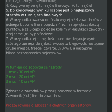
ilości zgłoszonych zawodników)
4. Rozgrywamy serię turniejów finałowych (6 turniejów)
5. Do końcowego wyniku liczone jest 5 najlepszych
startów w turniejach finałowych.
6. W przypadku awansu do finału więcej niż 4 zawodników z
jednego klubu, w finale pojedzie 4-ech z największą ilością
punktów, a za 5-tego pojedzie kolejny w klasyfikacji zawodnik
z tej samej grupy półfinałowej.
7. W przypadku tej samej ilości punktów decyduje wynik
szóstego turnieju, dalej ilość zwycięstw biegowych, następnie
drugie miejsca, trzecie, czwarte, D/U/W/T, a następnie
bilans bezpośrednich pojedynków.
W turnieju do zdobycia są nagrody:
1 msc - 30 dni VIP
2 msc - 20 dni VIP
3 msc - 10 dni VIP
Zgłoszenia zawodników proszę podawać w formacie
Zawodnik (Klub) link do zawodnika
Proszę również o zgłoszenia chętnych organizatorów!