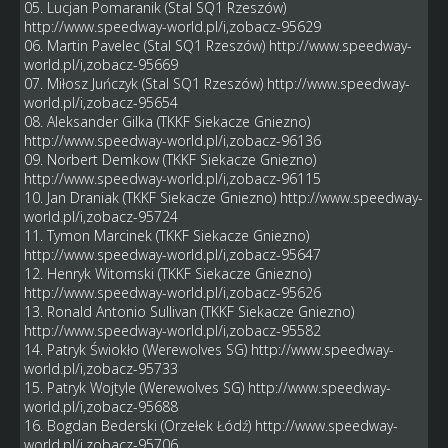
05. Lucjan Pomaranik (Stal SQ1 Rzeszów)
http://www.speedway-world.pl/i,zobacz-95629
06. Martin Pavelec (Stal SQ1 Rzeszów)
http://www.speedway-
world.pl/i,zobacz-95669
07. Miłosz Juńczyk (Stal SQ1 Rzeszów)
http://www.speedway-
world.pl/i,zobacz-95654
08. Aleksander Gilka (TKKF Siekacze Gniezno)
http://www.speedway-world.pl/i,zobacz-96136
09. Norbert Demkow (TKKF Siekacze Gniezno)
http://www.speedway-world.pl/i,zobacz-96115
10. Jan Draniak (TKKF Siekacze Gniezno)
http://www.speedway-
world.pl/i,zobacz-95724
11. Tymon Marcinek (TKKF Siekacze Gniezno)
http://www.speedway-world.pl/i,zobacz-95647
12. Henryk Witomski (TKKF Siekacze Gniezno)
http://www.speedway-world.pl/i,zobacz-95626
13. Ronald Antonio Sullivan (TKKF Siekacze Gniezno)
http://www.speedway-world.pl/i,zobacz-95582
14. Patryk Świokło (Werewolves SG)
http://www.speedway-
world.pl/i,zobacz-95733
15. Patryk Wojtyle (Werewolves SG)
http://www.speedway-
world.pl/i,zobacz-95688
16. Bogdan Bederski (Orzełek Łódź)
http://www.speedway-
world.pl/i,zobacz-95706