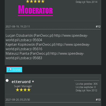
Dołączył: Nov 2014
2021-08-19, 19:23:11
#12
Lucjan Dziubański (PanOwoc.pl)
http://www.speedway-
world.pl/i,zobacz-95604
Kajetan Kopikowski (PanOwoc.pl)
http://www.speedway-
world.pl/i,zobacz-95616
Mateusz Pianta (PanOwoc.pl)
http://www.speedway-
world.pl/i,zobacz-95683
Szukaj
etteruord
Liczba postów: 306
Super Manager
Liczba wątków: 0
Dołączył: Nov 2012
2021-08-20, 05:25:50
#13