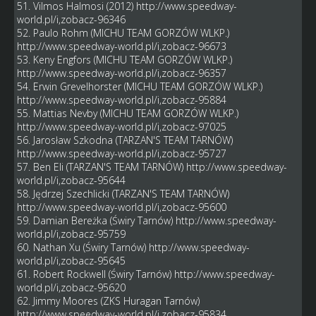
51. Vilmos Halmosi (2012)
http://www.speedway-
world.pl/i,zobacz-96346
52. Paulo Rohm (MICHU TEAM GORZÓW WLKP.)
http://www.speedway-world.pl/i,zobacz-96673
53. Keny Engfors (MICHU TEAM GORZÓW WLKP.)
http://www.speedway-world.pl/i,zobacz-96357
54. Erwin Grevelhorster (MICHU TEAM GORZÓW WLKP.)
http://www.speedway-world.pl/i,zobacz-95884
55. Mattias Nevby (MICHU TEAM GORZÓW WLKP.)
http://www.speedway-world.pl/i,zobacz-97025
56. Jarosław Szkodna (TARZAN'S TEAM TARNÓW)
http://www.speedway-world.pl/i,zobacz-95727
57. Ben Eli (TARZAN'S TEAM TARNÓW)
http://www.speedway-
world.pl/i,zobacz-95644
58. Jędrzej Szechlicki (TARZAN'S TEAM TARNÓW)
http://www.speedway-world.pl/i,zobacz-95600
59. Damian Bereżka (Świry Tarnów)
http://www.speedway-
world.pl/i,zobacz-95759
60. Nathan Xu (Świry Tarnów)
http://www.speedway-
world.pl/i,zobacz-95645
61. Robert Rockwell (Świry Tarnów)
http://www.speedway-
world.pl/i,zobacz-95620
62. Jimmy Moores (ZKS Huragan Tarnów)
http://www.speedway-world.pl/i,zobacz-95834