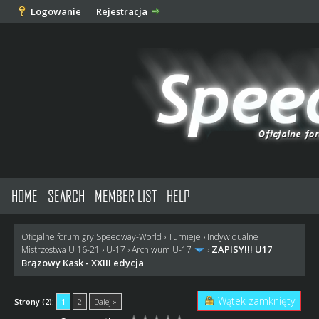
Logowanie
Rejestracja
HOME
SEARCH
MEMBER LIST
HELP
Oficjalne forum gry Speedway-World
›
Turnieje
›
Indywidualne
ZAPISY!!! U17
Mistrzostwa U 16-21
›
U-17
›
Archiwum U-17
›
Brązowy Kask - XXIII edycja
Wątek zamknięty
Strony (2):
1
2
Dalej »