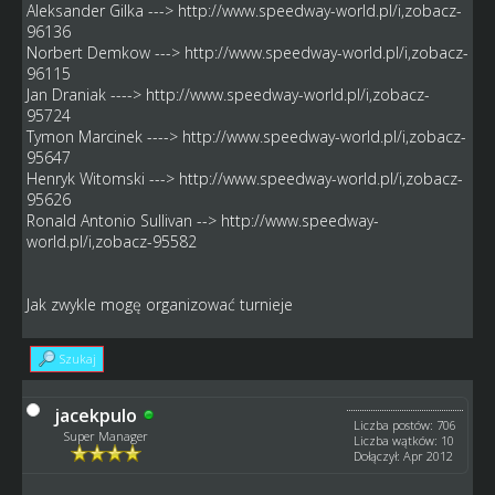
Aleksander Gilka --->
http://www.speedway-world.pl/i,zobacz-
96136
Norbert Demkow --->
http://www.speedway-world.pl/i,zobacz-
96115
Jan Draniak ---->
http://www.speedway-world.pl/i,zobacz-
95724
Tymon Marcinek ---->
http://www.speedway-world.pl/i,zobacz-
95647
Henryk Witomski --->
http://www.speedway-world.pl/i,zobacz-
95626
Ronald Antonio Sullivan -->
http://www.speedway-
world.pl/i,zobacz-95582
Jak zwykle mogę organizować turnieje
Szukaj
jacekpulo
Liczba postów: 706
Super Manager
Liczba wątków: 10
Dołączył: Apr 2012