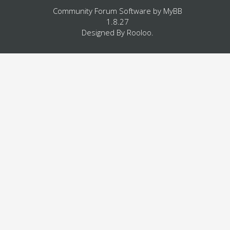
Community Forum Software by
MyBB
1.8.27
Designed By
Rooloo
.