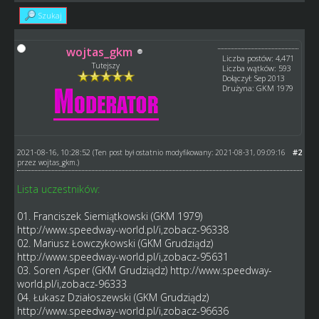
Szukaj
wojtas_gkm
Liczba postów: 4,471
Tutejszy
Liczba wątków: 593
Dołączył: Sep 2013
Drużyna: GKM 1979
2021-08-16, 10:28:52
#2
(Ten post był ostatnio modyfikowany: 2021-08-31, 09:09:16
przez
wojtas_gkm
.)
Lista uczestników:
01. Franciszek Siemiątkowski (GKM 1979)
http://www.speedway-world.pl/i,zobacz-96338
02. Mariusz Łowczykowski (GKM Grudziądz)
http://www.speedway-world.pl/i,zobacz-95631
03. Soren Asper (GKM Grudziądz)
http://www.speedway-
world.pl/i,zobacz-96333
04. Łukasz Działoszewski (GKM Grudziądz)
http://www.speedway-world.pl/i,zobacz-96636