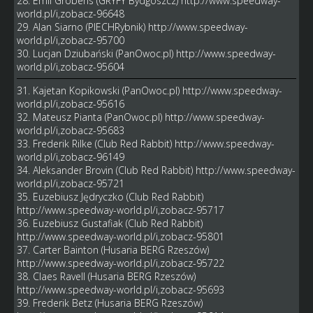
28. Emil Grobens (GRYFY Bydgoszcz)
http://www.speedway-
world.pl/i,zobacz-96648
29. Alan Siarno (PIECHRybnik)
http://www.speedway-
world.pl/i,zobacz-95700
30. Lucjan Dziubański (PanOwoc.pl)
http://www.speedway-
world.pl/i,zobacz-95604
31. Kajetan Kopikowski (PanOwoc.pl)
http://www.speedway-
world.pl/i,zobacz-95616
32. Mateusz Pianta (PanOwoc.pl)
http://www.speedway-
world.pl/i,zobacz-95683
33. Frederik Rilke (Club Red Rabbit)
http://www.speedway-
world.pl/i,zobacz-96149
34. Aleksander Brovin (Club Red Rabbit)
http://www.speedway-
world.pl/i,zobacz-95721
35. Euzebiusz Jędryczko (Club Red Rabbit)
http://www.speedway-world.pl/i,zobacz-95717
36. Euzebiusz Gustafiak (Club Red Rabbit)
http://www.speedway-world.pl/i,zobacz-95801
37. Carter Bainton (Husaria BERG Rzeszów)
http://www.speedway-world.pl/i,zobacz-95722
38. Claes Ravell (Husaria BERG Rzeszów)
http://www.speedway-world.pl/i,zobacz-95693
39. Frederik Betz (Husaria BERG Rzeszów)