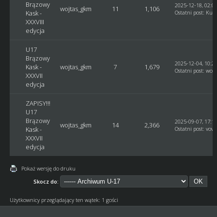
Brązowy
2025-12-18, 02:0
wojtas_gkm
11
1,106
Kask -
Ostatni post
:
Kusy
XXXVIII
edycja
U17
Brązowy
2025-12-04, 10:2
Kask -
wojtas_gkm
7
1,679
Ostatni post
:
woj
XXXVII
edycja
ZAPISY!!!
U17
Brązowy
2025-09-07, 17:1
wojtas_gkm
14
2,366
Kask -
Ostatni post
:
vovc
XXXVII
edycja
Pokaż wersję do druku
Skocz do:
Użytkownicy przeglądający ten wątek: 1 gości