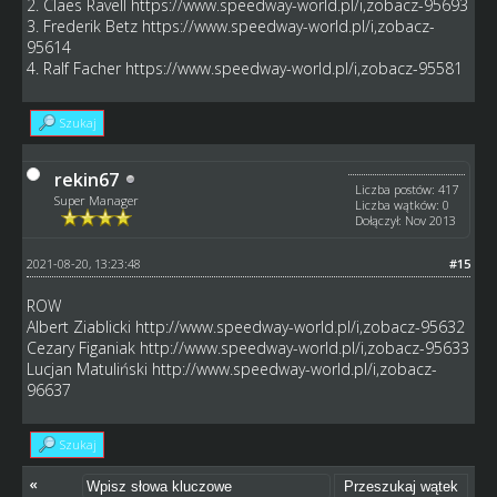
2. Claes Ravell
https://www.speedway-world.pl/i,zobacz-95693
3. Frederik Betz
https://www.speedway-world.pl/i,zobacz-
95614
4. Ralf Facher
https://www.speedway-world.pl/i,zobacz-95581
Szukaj
rekin67
Liczba postów: 417
Super Manager
Liczba wątków: 0
Dołączył: Nov 2013
2021-08-20, 13:23:48
#15
ROW
Albert Ziablicki
http://www.speedway-world.pl/i,zobacz-95632
Cezary Figaniak
http://www.speedway-world.pl/i,zobacz-95633
Lucjan Matuliński
http://www.speedway-world.pl/i,zobacz-
96637
Szukaj
«