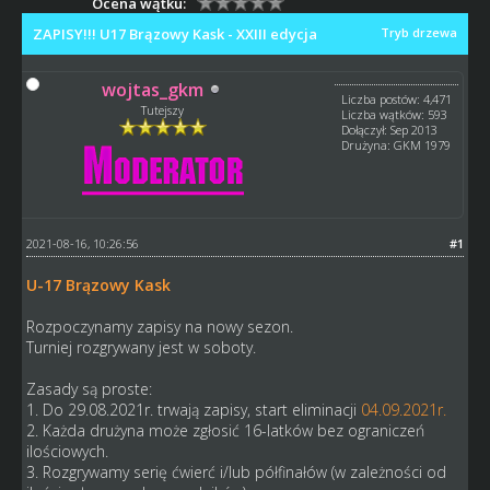
Ocena wątku:
ZAPISY!!! U17 Brązowy Kask - XXIII edycja
Tryb drzewa
wojtas_gkm
Liczba postów: 4,471
Tutejszy
Liczba wątków: 593
Dołączył: Sep 2013
Drużyna: GKM 1979
2021-08-16, 10:26:56
#1
U-17 Brązowy Kask
Rozpoczynamy zapisy na nowy sezon.
Turniej rozgrywany jest w soboty.
Zasady są proste:
1. Do 29.08.2021r. trwają zapisy, start eliminacji
04.09.2021r.
2. Każda drużyna może zgłosić 16-latków bez ograniczeń
ilościowych.
3. Rozgrywamy serię ćwierć i/lub półfinałów (w zależności od