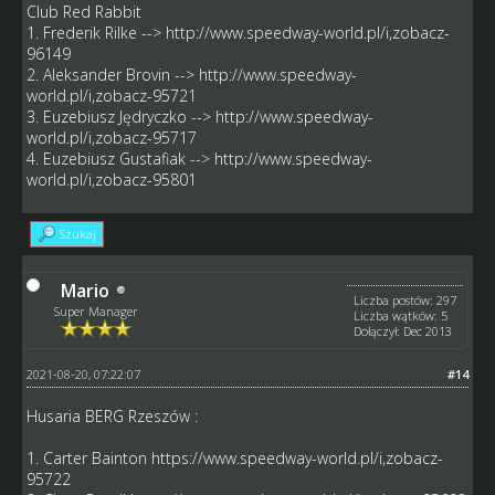
Club Red Rabbit
1. Frederik Rilke -->
http://www.speedway-world.pl/i,zobacz-
96149
2. Aleksander Brovin -->
http://www.speedway-
world.pl/i,zobacz-95721
3. Euzebiusz Jędryczko -->
http://www.speedway-
world.pl/i,zobacz-95717
4. Euzebiusz Gustafiak -->
http://www.speedway-
world.pl/i,zobacz-95801
Szukaj
Mario
Liczba postów: 297
Super Manager
Liczba wątków: 5
Dołączył: Dec 2013
2021-08-20, 07:22:07
#14
Husaria BERG Rzeszów :
1. Carter Bainton
https://www.speedway-world.pl/i,zobacz-
95722