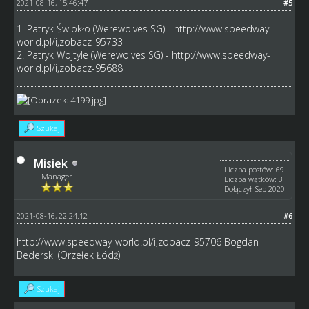
2021-08-16, 15:46:47
#5
1. Patryk Świokło (Werewolves SG) -
http://www.speedway-
world.pl/i,zobacz-95733
2. Patryk Wojtyle (Werewolves SG) -
http://www.speedway-
world.pl/i,zobacz-95688
Szukaj
Misiek
Liczba postów: 69
Manager
Liczba wątków: 3
Dołączył: Sep 2020
2021-08-16, 22:24:12
#6
http://www.speedway-world.pl/i,zobacz-95706
Bogdan
Bederski (Orzełek Łódź)
Szukaj