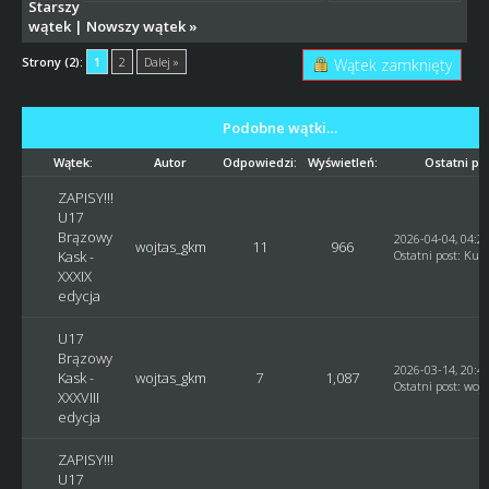
Starszy
wątek
|
Nowszy wątek
»
Strony (2):
1
2
Dalej »
Wątek zamknięty
Podobne wątki…
Wątek:
Autor
Odpowiedzi:
Wyświetleń:
Ostatni po
ZAPISY!!!
U17
Brązowy
2026-04-04, 04:2
wojtas_gkm
11
966
Kask -
Ostatni post
:
Kusy
XXXIX
edycja
U17
Brązowy
2026-03-14, 20:4
Kask -
wojtas_gkm
7
1,087
Ostatni post
:
woj
XXXVIII
edycja
ZAPISY!!!
U17