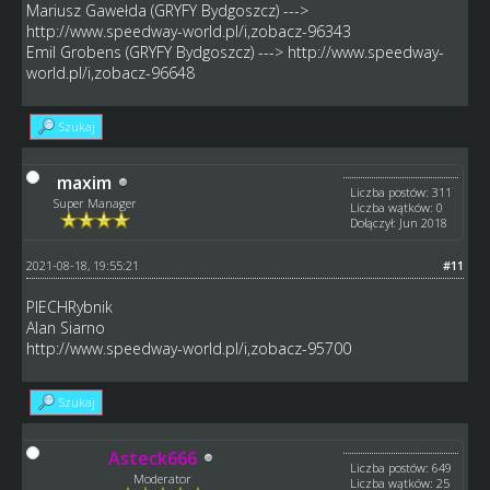
Mariusz Gawełda (GRYFY Bydgoszcz) --->
http://www.speedway-world.pl/i,zobacz-96343
Emil Grobens (GRYFY Bydgoszcz) --->
http://www.speedway-
world.pl/i,zobacz-96648
Szukaj
maxim
Liczba postów: 311
Super Manager
Liczba wątków: 0
Dołączył: Jun 2018
2021-08-18, 19:55:21
#11
PIECHRybnik
Alan Siarno
http://www.speedway-world.pl/i,zobacz-95700
Szukaj
Asteck666
Liczba postów: 649
Moderator
Liczba wątków: 25