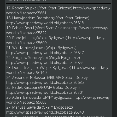
17. Robert Stupka (Aforti Start Gniezno)
http://www.speedway-
world.pl/i,zobacz-95661
18. Hans-Joachim Bromberg (Aforti Start Gniezno)
http://www.speedway-world.pl/i,zobacz-95818
19. Fabian Bocul (Aforti Start Gniezno)
http://www.speedway-
world.pl/i,zobacz-95822
20. Ebbe Johaung (Wojak Bydgoszcz)
http://www.speedway-
world.pl/i,zobacz-95609
21. Włodzimierz Jałowa (Wojak Bydgoszcz)
http://www.speedway-world.pl/i,zobacz-95847
22. Zbigniew Soroczyński (Wojak Bydgoszcz)
http://www.speedway-world.pl/i,zobacz-95854
23. Dominik Zajutro (Wojak Bydgoszcz)
http://www.speedway-
world.pl/i,zobacz-96140
24. Alexander Niklasson (ARJUMA Golub - Dobrzyn)
http://www.speedway-world.pl/i,zobacz-95635
25. Radek Kaszpar (ARJUMA Golub-Dobrzyn)
http://www.speedway-world.pl/i,zobacz-95704
26. Adam Berdowski (GRYFY Bydgoszcz)
http://www.speedway-
world.pl/i,zobacz-95603
27. Mariusz Gawełda (GRYFY Bydgoszcz)
http://www.speedway-world.pl/i,zobacz-96343