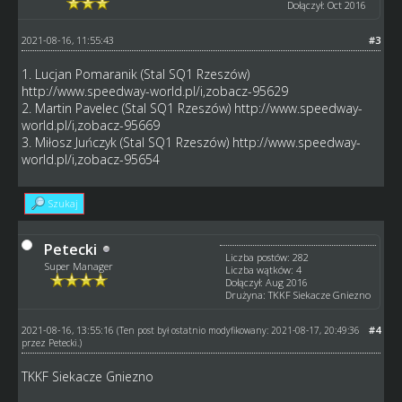
Dołączył: Oct 2016
2021-08-16, 11:55:43
#3
1. Lucjan Pomaranik (Stal SQ1 Rzeszów)
http://www.speedway-world.pl/i,zobacz-95629
2. Martin Pavelec (Stal SQ1 Rzeszów)
http://www.speedway-
world.pl/i,zobacz-95669
3. Miłosz Juńczyk (Stal SQ1 Rzeszów)
http://www.speedway-
world.pl/i,zobacz-95654
Szukaj
Petecki
Liczba postów: 282
Super Manager
Liczba wątków: 4
Dołączył: Aug 2016
Drużyna: TKKF Siekacze Gniezno
2021-08-16, 13:55:16
#4
(Ten post był ostatnio modyfikowany: 2021-08-17, 20:49:36
przez
Petecki
.)
TKKF Siekacze Gniezno