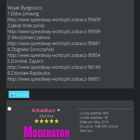
Wojak Bydgoszcz
1.Ebbe Johaung
http://www.speedway-world.pl/i,zobacz-95609
2.Jakub Kralczyński
http://www.speedway-world.pl/i,zobacz-95699
3 Włodzimierz Jałowa
http://www.speedway-world.pl/i,zobacz-95847
4.Zbigniew Soroczyński
http://www.speedway-world.pl/i,zobacz-95854
5.Dominik Zajutro
http://www.speedway-world.pl/i,zobacz-96140
6.Zdzisław Rajdaszka
http://www.speedway-world.pl/i,zobacz-96651
Szukaj
Arkadiusz
Liczba postów: 892
KRZYZAK
Liczba wątków: 59
Dołączył: May 2016
Drużyna: ARJUMA Golub-
Dobrzyn