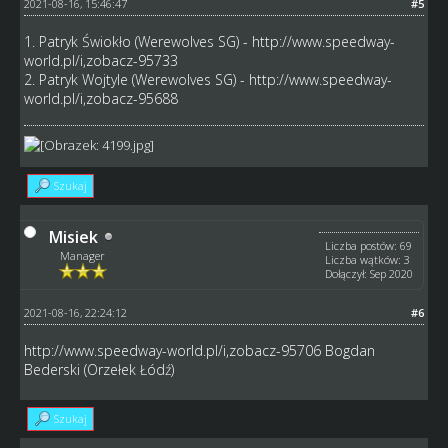
2021-08-16, 15:46:47
#5
1. Patryk Świokło (Werewolves SG) -
http://www.speedway-
world.pl/i,zobacz-95733
2. Patryk Wojtyle (Werewolves SG) -
http://www.speedway-
world.pl/i,zobacz-95688
Szukaj
Misiek
Liczba postów: 69
Manager
Liczba wątków: 3
Dołączył: Sep 2020
2021-08-16, 22:24:12
#6
http://www.speedway-world.pl/i,zobacz-95706
Bogdan
Bederski (Orzełek Łódź)
Szukaj