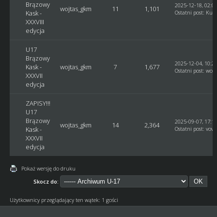
Brązowy
2025-12-18, 02:0
wojtas_gkm
11
1,101
Kask -
Ostatni post
:
Kusy
XXXVIII
edycja
U17
Brązowy
2025-12-04, 10:2
Kask -
wojtas_gkm
7
1,677
Ostatni post
:
woj
XXXVII
edycja
ZAPISY!!!
U17
Brązowy
2025-09-07, 17:1
wojtas_gkm
14
2,364
Kask -
Ostatni post
:
vovc
XXXVII
edycja
Pokaż wersję do druku
Skocz do:
Użytkownicy przeglądający ten wątek: 1 gości