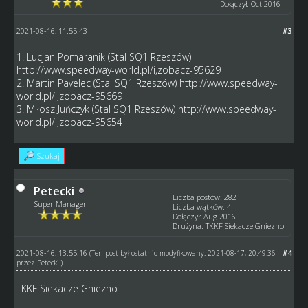
Dołączył: Oct 2016
2021-08-16, 11:55:43
#3
1. Lucjan Pomaranik (Stal SQ1 Rzeszów)
http://www.speedway-world.pl/i,zobacz-95629
2. Martin Pavelec (Stal SQ1 Rzeszów)
http://www.speedway-
world.pl/i,zobacz-95669
3. Miłosz Juńczyk (Stal SQ1 Rzeszów)
http://www.speedway-
world.pl/i,zobacz-95654
Szukaj
Petecki
Liczba postów: 282
Super Manager
Liczba wątków: 4
Dołączył: Aug 2016
Drużyna: TKKF Siekacze Gniezno
2021-08-16, 13:55:16
#4
(Ten post był ostatnio modyfikowany: 2021-08-17, 20:49:36
przez
Petecki
.)
TKKF Siekacze Gniezno