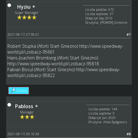
Hyziu
Liczba postów: 672
Super Manager
Liczba wątków: 37
Dołączył: Sep 2010
Drużyna: [POWER] Gniezno
2021-08-17, 07:59:21
#7
Robert Stupka (Aforti Start Gniezno)
http://www.speedway-
world.pl/i,zobacz-95661
Hans-Joachim Bromberg (Aforti Start Gniezno)
http://www.speedway-world.pl/i,zobacz-95818
Fabian Bocul (Aforti Start Gniezno)
http://www.speedway-
world.pl/i,zobacz-95822
Szukaj
Pabloss
Liczba postów: 144
Manager
Liczba wątków: 0
Dołączył: Jan 2020
Drużyna: Atlas Bydgoszcz
2021-08-17, 09:10:43
#8