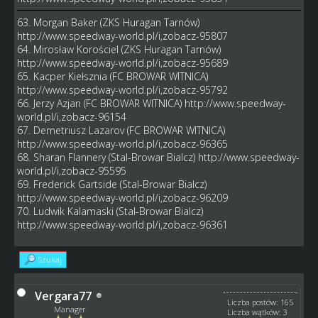
63. Morgan Baker (ZKS Huragan Tarnów)
http://www.speedway-world.pl/i,zobacz-95807
64. Mirosław Korościel (ZKS Huragan Tarnów)
http://www.speedway-world.pl/i,zobacz-95689
65. Kacper Kiełsznia (FC BROWAR WITNICA)
http://www.speedway-world.pl/i,zobacz-95792
66. Jerzy Azjan (FC BROWAR WITNICA)
http://www.speedway-
world.pl/i,zobacz-96154
67. Demetriusz Lazarov (FC BROWAR WITNICA)
http://www.speedway-world.pl/i,zobacz-96365
68. Sharan Flannery (Stal-Browar Bialcz)
http://www.speedway-
world.pl/i,zobacz-95595
69. Frederick Gartside (Stal-Browar Bialcz)
http://www.speedway-world.pl/i,zobacz-96209
70. Ludwik Kalamaski (Stal-Browar Bialcz)
http://www.speedway-world.pl/i,zobacz-96361
Szukaj
Vergara77
Liczba postów: 165
Manager
Liczba wątków: 3