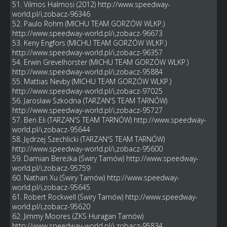
51. Vilmos Halmosi (2012)
http://www.speedway-
world.pl/i,zobacz-96346
52. Paulo Rohm (MICHU TEAM GORZÓW WLKP.)
http://www.speedway-world.pl/i,zobacz-96673
53. Keny Engfors (MICHU TEAM GORZÓW WLKP.)
http://www.speedway-world.pl/i,zobacz-96357
54. Erwin Grevelhorster (MICHU TEAM GORZÓW WLKP.)
http://www.speedway-world.pl/i,zobacz-95884
55. Mattias Nevby (MICHU TEAM GORZÓW WLKP.)
http://www.speedway-world.pl/i,zobacz-97025
56. Jarosław Szkodna (TARZAN'S TEAM TARNÓW)
http://www.speedway-world.pl/i,zobacz-95727
57. Ben Eli (TARZAN'S TEAM TARNÓW)
http://www.speedway-
world.pl/i,zobacz-95644
58. Jędrzej Szechlicki (TARZAN'S TEAM TARNÓW)
http://www.speedway-world.pl/i,zobacz-95600
59. Damian Bereżka (Świry Tarnów)
http://www.speedway-
world.pl/i,zobacz-95759
60. Nathan Xu (Świry Tarnów)
http://www.speedway-
world.pl/i,zobacz-95645
61. Robert Rockwell (Świry Tarnów)
http://www.speedway-
world.pl/i,zobacz-95620
62. Jimmy Moores (ZKS Huragan Tarnów)
http://www.speedway-world.pl/i,zobacz-95834