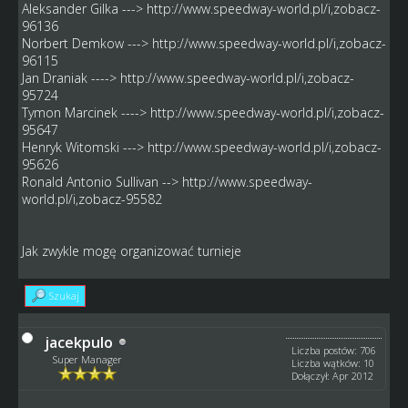
Aleksander Gilka --->
http://www.speedway-world.pl/i,zobacz-
96136
Norbert Demkow --->
http://www.speedway-world.pl/i,zobacz-
96115
Jan Draniak ---->
http://www.speedway-world.pl/i,zobacz-
95724
Tymon Marcinek ---->
http://www.speedway-world.pl/i,zobacz-
95647
Henryk Witomski --->
http://www.speedway-world.pl/i,zobacz-
95626
Ronald Antonio Sullivan -->
http://www.speedway-
world.pl/i,zobacz-95582
Jak zwykle mogę organizować turnieje
Szukaj
jacekpulo
Liczba postów: 706
Super Manager
Liczba wątków: 10
Dołączył: Apr 2012