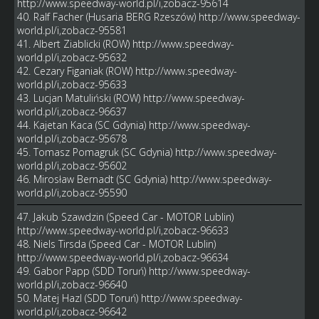
http://www.speedway-world.pl/i,zobacz-95614
40. Ralf Facher (Husaria BERG Rzeszów)
http://www.speedway-
world.pl/i,zobacz-95581
41. Albert Ziablicki (ROW)
http://www.speedway-
world.pl/i,zobacz-95632
42. Cezary Figaniak (ROW)
http://www.speedway-
world.pl/i,zobacz-95633
43. Lucjan Matuliński (ROW)
http://www.speedway-
world.pl/i,zobacz-96637
44. Kajetan Kaca (SC Gdynia)
http://www.speedway-
world.pl/i,zobacz-95678
45. Tomasz Pomagruk (SC Gdynia)
http://www.speedway-
world.pl/i,zobacz-95602
46. Mirosław Bernadt (SC Gdynia)
http://www.speedway-
world.pl/i,zobacz-95590
47. Jakub Szawdzin (Speed Car - MOTOR Lublin)
http://www.speedway-world.pl/i,zobacz-96633
48. Niels Tirsda (Speed Car - MOTOR Lublin)
http://www.speedway-world.pl/i,zobacz-96634
49. Gabor Papp (SDD Toruń)
http://www.speedway-
world.pl/i,zobacz-96640
50. Matej Hazl (SDD Toruń)
http://www.speedway-
world.pl/i,zobacz-96642