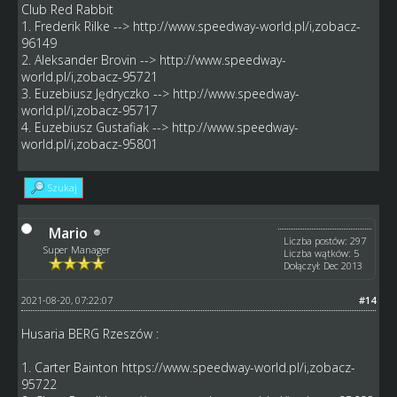
Club Red Rabbit
1. Frederik Rilke -->
http://www.speedway-world.pl/i,zobacz-
96149
2. Aleksander Brovin -->
http://www.speedway-
world.pl/i,zobacz-95721
3. Euzebiusz Jędryczko -->
http://www.speedway-
world.pl/i,zobacz-95717
4. Euzebiusz Gustafiak -->
http://www.speedway-
world.pl/i,zobacz-95801
Szukaj
Mario
Liczba postów: 297
Super Manager
Liczba wątków: 5
Dołączył: Dec 2013
2021-08-20, 07:22:07
#14
Husaria BERG Rzeszów :
1. Carter Bainton
https://www.speedway-world.pl/i,zobacz-
95722