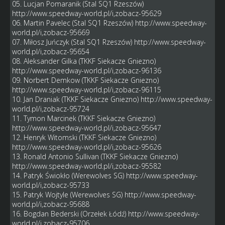
05. Lucjan Pomaranik (Stal SQ1 Rzeszów)
http://www.speedway-world.pl/i,zobacz-95629
06. Martin Pavelec (Stal SQ1 Rzeszów)
http://www.speedway-
world.pl/i,zobacz-95669
07. Miłosz Juńczyk (Stal SQ1 Rzeszów)
http://www.speedway-
world.pl/i,zobacz-95654
08. Aleksander Gilka (TKKF Siekacze Gniezno)
http://www.speedway-world.pl/i,zobacz-96136
09. Norbert Demkow (TKKF Siekacze Gniezno)
http://www.speedway-world.pl/i,zobacz-96115
10. Jan Draniak (TKKF Siekacze Gniezno)
http://www.speedway-
world.pl/i,zobacz-95724
11. Tymon Marcinek (TKKF Siekacze Gniezno)
http://www.speedway-world.pl/i,zobacz-95647
12. Henryk Witomski (TKKF Siekacze Gniezno)
http://www.speedway-world.pl/i,zobacz-95626
13. Ronald Antonio Sullivan (TKKF Siekacze Gniezno)
http://www.speedway-world.pl/i,zobacz-95582
14. Patryk Świokło (Werewolves SG)
http://www.speedway-
world.pl/i,zobacz-95733
15. Patryk Wojtyle (Werewolves SG)
http://www.speedway-
world.pl/i,zobacz-95688
16. Bogdan Bederski (Orzełek Łódź)
http://www.speedway-
world.pl/i,zobacz-95706