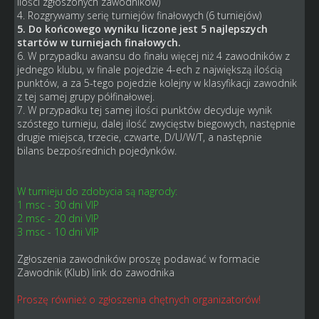
ilości zgłoszonych zawodników)
4. Rozgrywamy serię turniejów finałowych (6 turniejów)
5. Do końcowego wyniku liczone jest 5 najlepszych
startów w turniejach finałowych.
6. W przypadku awansu do finału więcej niż 4 zawodników z
jednego klubu, w finale pojedzie 4-ech z największą ilością
punktów, a za 5-tego pojedzie kolejny w klasyfikacji zawodnik
z tej samej grupy półfinałowej.
7. W przypadku tej samej ilości punktów decyduje wynik
szóstego turnieju, dalej ilość zwycięstw biegowych, następnie
drugie miejsca, trzecie, czwarte, D/U/W/T, a następnie
bilans bezpośrednich pojedynków.
W turnieju do zdobycia są nagrody:
1 msc - 30 dni VIP
2 msc - 20 dni VIP
3 msc - 10 dni VIP
Zgłoszenia zawodników proszę podawać w formacie
Zawodnik (Klub) link do zawodnika
Proszę również o zgłoszenia chętnych organizatorów!