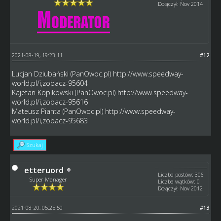
Dołączył: Nov 2014
2021-08-19, 19:23:11
#12
Lucjan Dziubański (PanOwoc.pl)
http://www.speedway-
world.pl/i,zobacz-95604
Kajetan Kopikowski (PanOwoc.pl)
http://www.speedway-
world.pl/i,zobacz-95616
Mateusz Pianta (PanOwoc.pl)
http://www.speedway-
world.pl/i,zobacz-95683
Szukaj
etteruord
Liczba postów: 306
Super Manager
Liczba wątków: 0
Dołączył: Nov 2012
2021-08-20, 05:25:50
#13