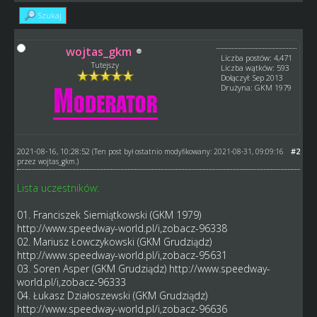
Szukaj
wojtas_gkm
Liczba postów: 4,471
Tutejszy
Liczba wątków: 593
Dołączył: Sep 2013
Drużyna: GKM 1979
2021-08-16, 10:28:52
#2
(Ten post był ostatnio modyfikowany: 2021-08-31, 09:09:16
przez
wojtas_gkm
.)
Lista uczestników:
01. Franciszek Siemiątkowski (GKM 1979)
http://www.speedway-world.pl/i,zobacz-96338
02. Mariusz Łowczykowski (GKM Grudziądz)
http://www.speedway-world.pl/i,zobacz-95631
03. Soren Asper (GKM Grudziądz)
http://www.speedway-
world.pl/i,zobacz-96333
04. Łukasz Działoszewski (GKM Grudziądz)
http://www.speedway-world.pl/i,zobacz-96636