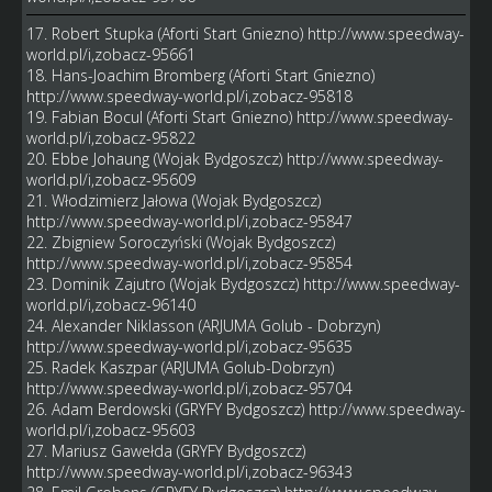
17. Robert Stupka (Aforti Start Gniezno)
http://www.speedway-
world.pl/i,zobacz-95661
18. Hans-Joachim Bromberg (Aforti Start Gniezno)
http://www.speedway-world.pl/i,zobacz-95818
19. Fabian Bocul (Aforti Start Gniezno)
http://www.speedway-
world.pl/i,zobacz-95822
20. Ebbe Johaung (Wojak Bydgoszcz)
http://www.speedway-
world.pl/i,zobacz-95609
21. Włodzimierz Jałowa (Wojak Bydgoszcz)
http://www.speedway-world.pl/i,zobacz-95847
22. Zbigniew Soroczyński (Wojak Bydgoszcz)
http://www.speedway-world.pl/i,zobacz-95854
23. Dominik Zajutro (Wojak Bydgoszcz)
http://www.speedway-
world.pl/i,zobacz-96140
24. Alexander Niklasson (ARJUMA Golub - Dobrzyn)
http://www.speedway-world.pl/i,zobacz-95635
25. Radek Kaszpar (ARJUMA Golub-Dobrzyn)
http://www.speedway-world.pl/i,zobacz-95704
26. Adam Berdowski (GRYFY Bydgoszcz)
http://www.speedway-
world.pl/i,zobacz-95603
27. Mariusz Gawełda (GRYFY Bydgoszcz)
http://www.speedway-world.pl/i,zobacz-96343