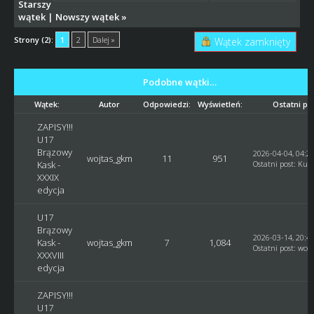
Starszy
wątek
|
Nowszy wątek
»
Strony (2):
1
2
Dalej »
Wątek zamknięty
Podobne wątki…
Wątek:
Autor
Odpowiedzi:
Wyświetleń:
Ostatni po
ZAPISY!!!
U17
Brązowy
2026-04-04, 04:2
wojtas_gkm
11
951
Kask -
Ostatni post
:
Kusy
XXXIX
edycja
U17
Brązowy
2026-03-14, 20:4
Kask -
wojtas_gkm
7
1,084
Ostatni post
:
woj
XXXVIII
edycja
ZAPISY!!!
U17