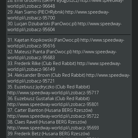
28. Emil Grobens (GRYFY Bydgoszcz)
http://www.speedway-
world.pl/i,zobacz-96648
29. Alan Siarno (PIECHRybnik)
http://www.speedway-
world.pl/i,zobacz-95700
30. Lucjan Dziubański (PanOwoc.pl)
http://www.speedway-
world.pl/i,zobacz-95604
31. Kajetan Kopikowski (PanOwoc.pl)
http://www.speedway-
world.pl/i,zobacz-95616
32. Mateusz Pianta (PanOwoc.pl)
http://www.speedway-
world.pl/i,zobacz-95683
33. Frederik Rilke (Club Red Rabbit)
http://www.speedway-
world.pl/i,zobacz-96149
34. Aleksander Brovin (Club Red Rabbit)
http://www.speedway-
world.pl/i,zobacz-95721
35. Euzebiusz Jędryczko (Club Red Rabbit)
http://www.speedway-world.pl/i,zobacz-95717
36. Euzebiusz Gustafiak (Club Red Rabbit)
http://www.speedway-world.pl/i,zobacz-95801
37. Carter Bainton (Husaria BERG Rzeszów)
http://www.speedway-world.pl/i,zobacz-95722
38. Claes Ravell (Husaria BERG Rzeszów)
http://www.speedway-world.pl/i,zobacz-95693
39. Frederik Betz (Husaria BERG Rzeszów)