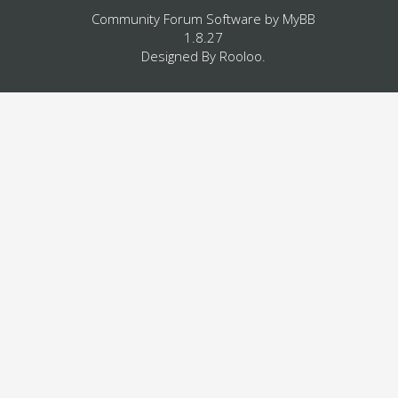
Community Forum Software by
MyBB
1.8.27
Designed By
Rooloo
.