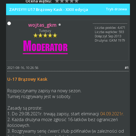
Ocena wątku:
ZAPISY!!! U17 Brązowy Kask - XXIII edycja
Tryb drzewa
wojtas_gkm
Liczba postów: 4,471
Tutejszy
Liczba wątków: 593
Dołączył: Sep 2013
Drużyna: GKM 1979
2021-08-16, 10:26:56
#1
U-17 Brązowy Kask
Rozpoczynamy zapisy na nowy sezon.
Turniej rozgrywany jest w soboty.
Zasady są proste:
1. Do 29.08.2021r. trwają zapisy, start eliminacji
04.09.2021r.
2. Każda drużyna może zgłosić 16-latków bez ograniczeń
ilościowych.
3. Rozgrywamy serię ćwierć i/lub półfinałów (w zależności od