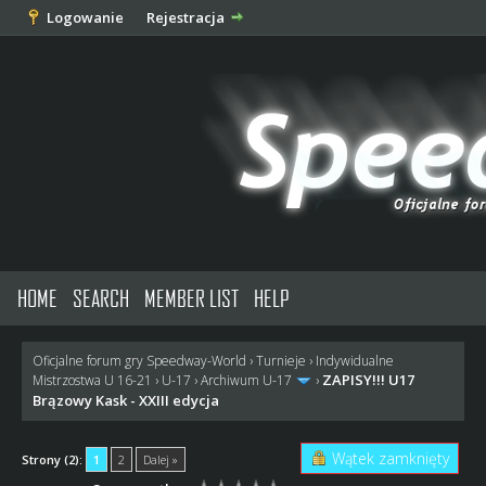
Logowanie
Rejestracja
HOME
SEARCH
MEMBER LIST
HELP
Oficjalne forum gry Speedway-World
›
Turnieje
›
Indywidualne
ZAPISY!!! U17
Mistrzostwa U 16-21
›
U-17
›
Archiwum U-17
›
Brązowy Kask - XXIII edycja
Wątek zamknięty
Strony (2):
1
2
Dalej »