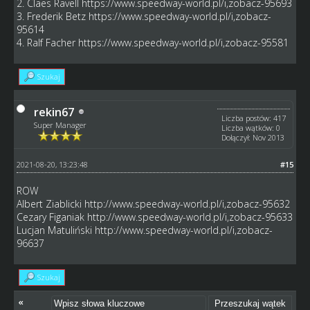
2. Claes Ravell
https://www.speedway-world.pl/i,zobacz-95693
3. Frederik Betz
https://www.speedway-world.pl/i,zobacz-
95614
4. Ralf Facher
https://www.speedway-world.pl/i,zobacz-95581
Szukaj
rekin67
Liczba postów: 417
Super Manager
Liczba wątków: 0
Dołączył: Nov 2013
2021-08-20, 13:23:48
#15
ROW
Albert Ziablicki
http://www.speedway-world.pl/i,zobacz-95632
Cezary Figaniak
http://www.speedway-world.pl/i,zobacz-95633
Lucjan Matuliński
http://www.speedway-world.pl/i,zobacz-
96637
Szukaj
«