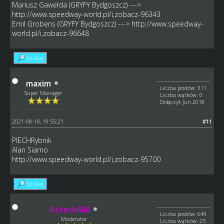
Mariusz Gawełda (GRYFY Bydgoszcz) --->
http://www.speedway-world.pl/i,zobacz-96343
Emil Grobens (GRYFY Bydgoszcz) --->
http://www.speedway-
world.pl/i,zobacz-96648
Szukaj
maxim
Liczba postów: 311
Super Manager
Liczba wątków: 0
Dołączył: Jun 2018
2021-08-18, 19:55:21
#11
PIECHRybnik
Alan Siarno
http://www.speedway-world.pl/i,zobacz-95700
Szukaj
Asteck666
Liczba postów: 649
Moderator
Liczba wątków: 25