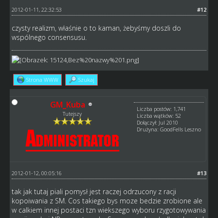
2012-01-11, 22:32:53
#12
czysty realizm, właśnie o to kaman, żebyśmy doszli do
wspólnego consensusu.
Strona WWW
Szukaj
GM_Kuba
Liczba postów: 1,741
Tutejszy
Liczba wątków: 52
Dołączył: Jul 2010
Drużyna: GoodFells Leszno
2012-01-12, 00:05:16
#13
tak jak tutaj piali pomysł jest raczej odrzucony z racji
kopoiwania z SM. Cos takiego bys moze bedzie zrobione ale
w calkiem innej postaci tzn wiekszego wyboru rzygotowywania