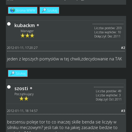
Strona WWW
Szukaj
kubackm
Liczba postów: 203
Manager
Liczba wątków: 10
Dołączył: Dec 2011
2012-01-11, 17:20:27
#2
jeden z lepszych pomysłów w tej chwili,zdecydowanie na TAK
Szukaj
szosti
Liczba postów: 49
Początkujący
Liczba wątków: 3
Dołączył: Oct 2011
2012-01-11, 18:14:57
#3
bezsensu poleje tor to co inaczej skille benda sie liczyły w
silniku meczowym? jesli tak to na jakiej zasadzie bedzie to