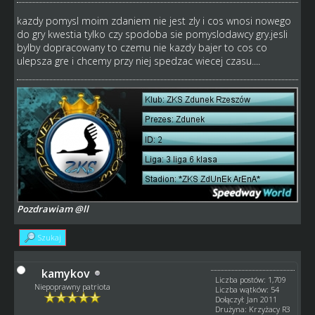
kazdy pomysl moim zdaniem nie jest zly i cos wnosi nowego
do gry kwestia tylko czy spodoba sie pomyslodawcy gry.jesli
bylby dopracowany to czemu nie kazdy bajer to cos co
ulepsza gre i chcemy przy niej spedzac wiecej czasu....
Pozdrawiam @ll
Szukaj
kamykov
Liczba postów: 1,709
Niepoprawny patriota
Liczba wątków: 54
Dołączył: Jan 2011
Drużyna: Krzyżacy R3