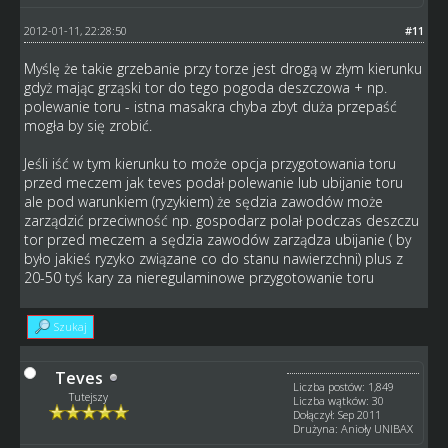
2012-01-11, 22:28:50
#11
Myślę że takie grzebanie przy torze jest drogą w złym kierunku
gdyż mając grząski tor do tego pogoda deszczowa + np.
polewanie toru - istna masakra chyba zbyt duża przepaść
mogła by się zrobić.
Jeśli iść w tym kierunku to może opcja przygotowania toru
przed meczem jak teves podał polewanie lub ubijanie toru
ale pod warunkiem (ryzykiem) że sędzia zawodów może
zarządzić przeciwność np. gospodarz polał podczas deszczu
tor przed meczem a sędzia zawodów zarządza ubijanie ( by
było jakieś ryzyko związane co do stanu nawierzchni) plus z
20-50 tyś kary za nieregulaminowe przygotowanie toru
Szukaj
Teves
Liczba postów: 1,849
Tutejszy
Liczba wątków: 30
Dołączył: Sep 2011
Drużyna: Anioły UNIBAX