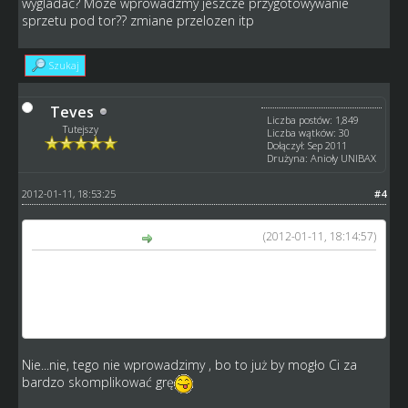
wygladac? Moze wprowadzmy jeszcze przygotowywanie
sprzetu pod tor?? zmiane przelozen itp
Szukaj
Teves
Liczba postów: 1,849
Tutejszy
Liczba wątków: 30
Dołączył: Sep 2011
Drużyna: Anioły UNIBAX
2012-01-11, 18:53:25
#4
(2012-01-11, 18:14:57)
szosti napisał(a):
bezsensu poleje tor to co inaczej skille benda sie liczyły w
silniku meczowym? jesli tak to na jakiej zasadzie bedzie to
wygladac? Moze wprowadzmy jeszcze przygotowywanie
sprzetu pod tor?? zmiane przelozen itp
Nie...nie, tego nie wprowadzimy , bo to już by mogło Ci za
bardzo skomplikować grę