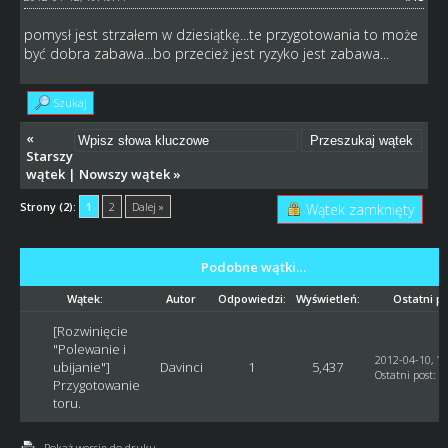
pomysł jest strzałem w dziesiątkę...te przygotowania to może
być dobra zabawa...bo przecież jest ryzyko jest zabawa...
Szukaj
«
Starszy
wątek
|
Nowszy wątek
»
Strony (2):
1
2
Dalej »
Wątek zamknięty
Podobne wątki…
Wątek:
Autor
Odpowiedzi:
Wyświetleń:
Ostatni p
[Rozwinięcie
"Polewanie i
2012-04-10, 11
ubijanie"]
Davinci
1
5,437
Ostatni post
:
S
Przygotowanie
toru.
Pokaż wersję do druku