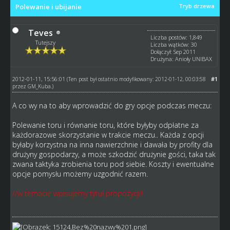
Polewanie i ubijanie
Tryb drzewa
Teves
Liczba postów: 1,849
Tutejszy
Liczba wątków: 30
Dołączył: Sep 2011
Drużyna: Anioły UNIBAX
2012-01-11, 15:56:01
#1
(Ten post był ostatnio modyfikowany: 2012-01-12, 00:03:58
przez
GM_Kuba
.)
A co wy na to aby wprowadzić do gry opcje podczas meczu:
Polewanie toru i równanie toru, które byłyby odpłatne za
każdorazowe skorzystanie w trakcie meczu.. Każda z opcji
byłaby korzystna na inna nawierzchnie i dawała by profity dla
drużyny gospodarzy, a może szkodzić drużynie gości, taka tak
zwana taktyka zrobienia toru pod siebie. Koszty i ewentualne
opcje pomysłu możemy uzgodnić razem.
//w temacie wpisujemy tytuł propozycji!!