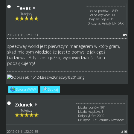
Teves
Liczba postów: 1,849
Tutejszy
Liczba wątków: 30
Dołączył: Sep 2011
Drużyna: Anioły UNIBAX
2012-01-11, 22:00:23
#9
speedway-world jest pierwszym managerem w który gram,
skąd miałbym wiedzieć że jest to pomysł z jakiegoś
badziewia. A Ty szosti już się wypowiedziałeś- Panu
podziękujemy!
Strona WWW
Szukaj
Zdunek
Liczba postów: 901
Tutejszy
Liczba wątków: 8
Dołączył: Sep 2010
Drużyna: ZKS Zdunek Rzeszów
2012-01-11, 22:02:55
#10