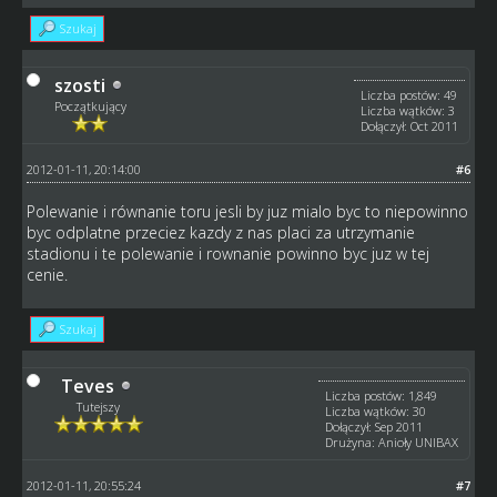
Szukaj
szosti
Liczba postów: 49
Początkujący
Liczba wątków: 3
Dołączył: Oct 2011
2012-01-11, 20:14:00
#6
Polewanie i równanie toru jesli by juz mialo byc to niepowinno
byc odplatne przeciez kazdy z nas placi za utrzymanie
stadionu i te polewanie i rownanie powinno byc juz w tej
cenie.
Szukaj
Teves
Liczba postów: 1,849
Tutejszy
Liczba wątków: 30
Dołączył: Sep 2011
Drużyna: Anioły UNIBAX
2012-01-11, 20:55:24
#7