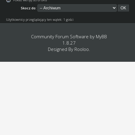
Skocz do:
Użytkownicy przeglądający ten wątek: 1 gości
Community Forum Software by
MyBB
1.8.27
Designed By
Rooloo
.