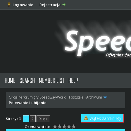
Logowanie
Rejestracja
HOME
SEARCH
MEMBER LIST
HELP
Oficjalne forum gry Speedway-World
›
Pozostałe
›
Archiwum
›
Polewanie i ubijanie
Wątek zamknięty
Strony (2):
1
2
Dalej »
Ocena wątku: