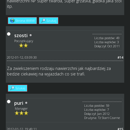
nawiierzchni NP super twarda, Super grzaska, gładka jaka stol
itp.
Strona WWW
Szukaj
szosti
Liczba postów: 49
Początkujący
Liczba wątków: 3
Dołączył: Oct 2011
2012-01-12, 03:09:30
#14
Za zwiekszeniem rodzaju nawierzchni jak najbardziej za
bedzie ciekawiej na wyjazdach co sie trafi.
Szukaj
puri
Liczba postów: 59
Manager
Liczba wątków: 7
Dołączył: Jan 2012
Drużyna: Tż Start Czarne
2012-01-12, 19:49:11
#15