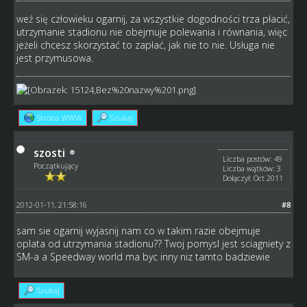
weź się człowieku ogarnij, za wszystkie dogodności trza płacić,
utrzymanie stadionu nie obejmuje polewania i równania, więc
jeżeli chcesz skorzystać to zapłać, jak nie to nie. Usługa nie
jest przymusowa.
Strona WWW
Szukaj
szosti
Liczba postów: 49
Początkujący
Liczba wątków: 3
Dołączył: Oct 2011
2012-01-11, 21:58:16
#8
sam sie ogarnij wyjasnij nam co w takim razie obejmuje
oplata od utrzymania stadionu?? Twoj pomysl jest sciagniety z
SM-a a Speedway world ma byc inny niz tamto badziewie
Szukaj