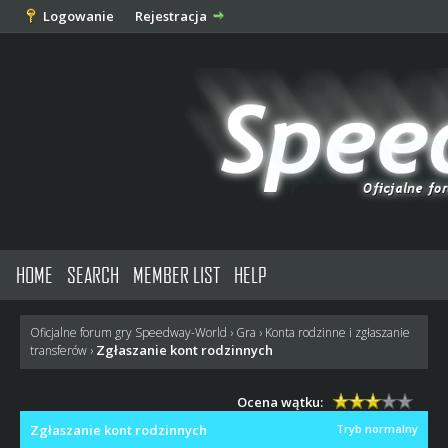
Logowanie
Rejestracja
HOME
SEARCH
MEMBER LIST
HELP
Oficjalne forum gry Speedway-World
›
Gra
›
Konta rodzinne i zgłaszanie
Zgłaszanie kont rodzinnych
transferów
›
Ocena wątku:
Zgłaszanie kont rodzinnych
Tryb normalny