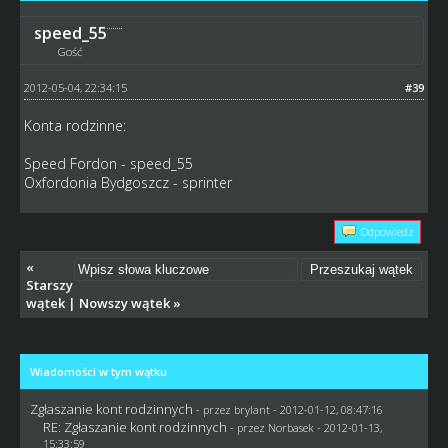
speed_55
Gość
2012-05-04, 22:34:15
#39
Konta rodzinne:
Speed Fordon - speed_55
Oxfordonia Bydgoszcz - sprinter
Odpowiedz
«
Starszy
wątek
|
Nowszy wątek
»
Wiadomości w tym wątku
Zgłaszanie kont rodzinnych
- przez
brylant
- 2012-01-12, 08:47:16
RE: Zgłaszanie kont rodzinnych
- przez
Norbasek
- 2012-01-13,
15:33:59