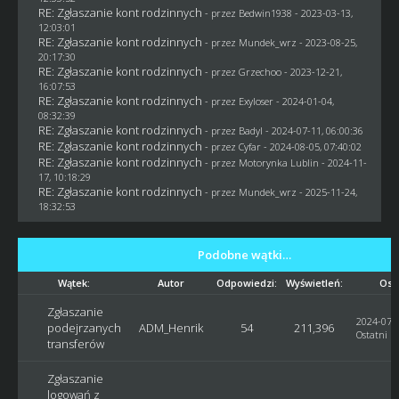
RE: Zgłaszanie kont rodzinnych
- przez
Bedwin1938
- 2023-03-13,
12:03:01
RE: Zgłaszanie kont rodzinnych
- przez
Mundek_wrz
- 2023-08-25,
20:17:30
RE: Zgłaszanie kont rodzinnych
- przez
Grzechoo
- 2023-12-21,
16:07:53
RE: Zgłaszanie kont rodzinnych
- przez
Exyloser
- 2024-01-04,
08:32:39
RE: Zgłaszanie kont rodzinnych
- przez
Badyl
- 2024-07-11, 06:00:36
RE: Zgłaszanie kont rodzinnych
- przez
Cyfar
- 2024-08-05, 07:40:02
RE: Zgłaszanie kont rodzinnych
- przez
Motorynka Lublin
- 2024-11-
17, 10:18:29
RE: Zgłaszanie kont rodzinnych
- przez
Mundek_wrz
- 2025-11-24,
18:32:53
Podobne wątki…
Wątek:
Autor
Odpowiedzi:
Wyświetleń:
Ost
Zgłaszanie
2024-07-0
podejrzanych
ADM_Henrik
54
211,396
Ostatni p
transferów
Zgłaszanie
logowań z