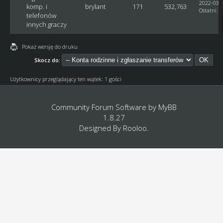
2022-03-2
komp. i
brylant
171
532,763
Ostatni p
telefonów
innych graczy
Pokaż wersję do druku
Skocz do:
Użytkownicy przeglądający ten wątek: 1 gości
Community Forum Software by
MyBB
1.8.27
Designed By
Rooloo
.