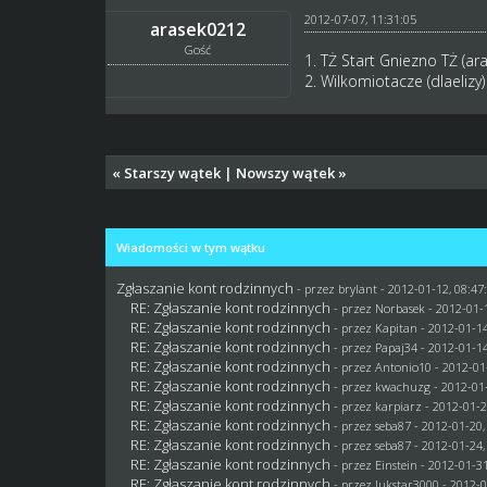
2012-07-07, 11:31:05
arasek0212
Gość
1. TŻ Start Gniezno TŻ (ar
2. Wilkomiotacze (dlaelizy)
«
Starszy wątek
|
Nowszy wątek
»
Wiadomości w tym wątku
Zgłaszanie kont rodzinnych
- przez
brylant
- 2012-01-12, 08:47
RE: Zgłaszanie kont rodzinnych
- przez
Norbasek
- 2012-01-1
RE: Zgłaszanie kont rodzinnych
- przez
Kapitan
- 2012-01-14
RE: Zgłaszanie kont rodzinnych
- przez
Papaj34
- 2012-01-14
RE: Zgłaszanie kont rodzinnych
- przez Antonio10 - 2012-01
RE: Zgłaszanie kont rodzinnych
- przez
kwachuzg
- 2012-01-
RE: Zgłaszanie kont rodzinnych
- przez
karpiarz
- 2012-01-2
RE: Zgłaszanie kont rodzinnych
- przez
seba87
- 2012-01-20,
RE: Zgłaszanie kont rodzinnych
- przez
seba87
- 2012-01-24,
RE: Zgłaszanie kont rodzinnych
- przez
Einstein
- 2012-01-31
RE: Zgłaszanie kont rodzinnych
- przez
lukstar3000
- 2012-0