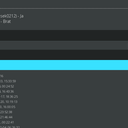
asek0212) - Ja
 - Brat
:16
3, 15:33:59
, 00:24:52
, 16:43:36
-17, 18:36:25
20, 10:19:13
0, 16:00:05
 23:52:38
 21:46:44
, 00:22:41
2-04, 06:26:32