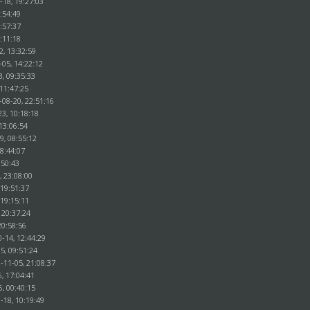
-18, 19:27:03
:54:49
:57:37
:11:18
2, 13:32:59
-05, 14:22:12
3, 09:35:33
 11:47:25
-08-20, 22:51:16
3, 10:18:18
13:06:54
9, 08:55:12
18:44:07
:50:43
, 23:08:00
 19:51:37
 19:15:11
 20:37:24
20:58:56
-14, 12:44:29
5, 09:51:24
-11-05, 21:08:37
, 17:04:41
6, 00:40:15
-18, 10:19:49