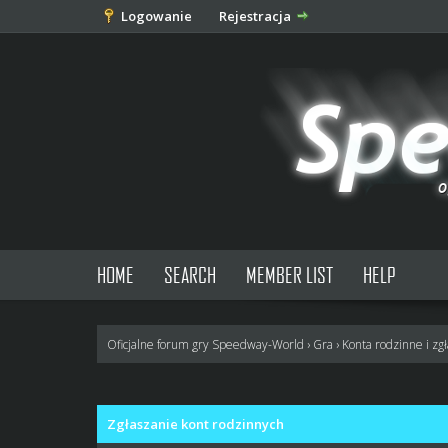
Logowanie
Rejestracja
HOME
SEARCH
MEMBER LIST
HELP
Oficjalne forum gry Speedway-World
›
Gra
›
Konta rodzinne i zg
3 głosów - średnia: 3
1
2
3
4
5
Zgłaszanie kont rodzinnych