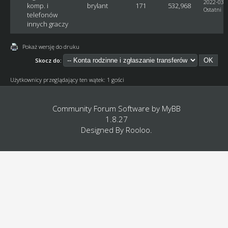
2022-03-2
komp. i
brylant
171
532,968
Ostatni p
telefonów
innych graczy
Pokaż wersję do druku
Skocz do:
Użytkownicy przeglądający ten wątek: 1 gości
Community Forum Software by
MyBB
1.8.27
Designed By
Rooloo
.