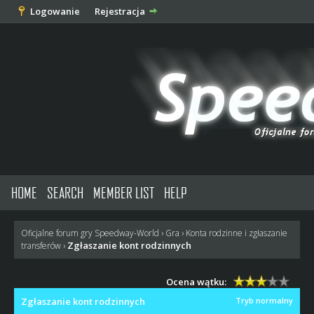
Logowanie
Rejestracja
HOME
SEARCH
MEMBER LIST
HELP
Oficjalne forum gry Speedway-World
›
Gra
›
Konta rodzinne i zgłaszanie
Zgłaszanie kont rodzinnych
transferów
›
Ocena wątku:
Zgłaszanie kont rodzinnych
Tryb normalny