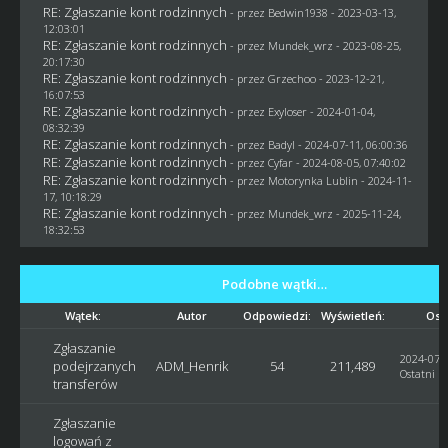
RE: Zgłaszanie kont rodzinnych
- przez
Bedwin1938
- 2023-03-13,
12:03:01
RE: Zgłaszanie kont rodzinnych
- przez
Mundek_wrz
- 2023-08-25,
20:17:30
RE: Zgłaszanie kont rodzinnych
- przez
Grzechoo
- 2023-12-21,
16:07:53
RE: Zgłaszanie kont rodzinnych
- przez
Exyloser
- 2024-01-04,
08:32:39
RE: Zgłaszanie kont rodzinnych
- przez
Badyl
- 2024-07-11, 06:00:36
RE: Zgłaszanie kont rodzinnych
- przez
Cyfar
- 2024-08-05, 07:40:02
RE: Zgłaszanie kont rodzinnych
- przez
Motorynka Lublin
- 2024-11-
17, 10:18:29
RE: Zgłaszanie kont rodzinnych
- przez
Mundek_wrz
- 2025-11-24,
18:32:53
Podobne wątki…
Wątek:
Autor
Odpowiedzi:
Wyświetleń:
Ost
Zgłaszanie
2024-07-0
podejrzanych
ADM_Henrik
54
211,489
Ostatni p
transferów
Zgłaszanie
logowań z