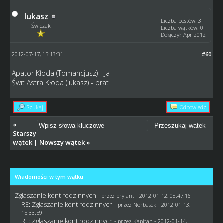
lukasz
Liczba postów: 3
Świeżak
Liczba wątków: 0
Dołączył: Apr 2012
2012-07-17, 15:13:31
#60
Apator Kłoda (Tomancjusz) - Ja
Świt Astra Kłoda (lukasz) - brat
Szukaj
Odpowiedz
«
Starszy
wątek
|
Nowszy wątek
»
Wiadomości w tym wątku
Zgłaszanie kont rodzinnych
- przez
brylant
- 2012-01-12, 08:47:16
RE: Zgłaszanie kont rodzinnych
- przez
Norbasek
- 2012-01-13,
15:33:59
RE: Zgłaszanie kont rodzinnych
- przez
Kapitan
- 2012-01-14,