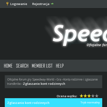
Logowanie
Rejestracja
HOME
SEARCH
MEMBER LIST
HELP
Oficjalne forum gry Speedway-World
›
Gra
›
Konta rodzinne i zgłaszanie
Zgłaszanie kont rodzinnych
transferów
›
Ocena wątku:
Zgłaszanie kont rodzinnych
Tryb normalny