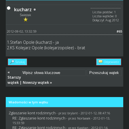
kucharz
Liczba postów: 1
Świeżak
Liczba wątków: 0
Dołączył: Aug 2012
2012-08-02, 13:32:59
#65
1.Stefan Opole (kucharz) - ja
2.KS Kolejarz Opole (kolejarzopolee) - brat
Szukaj
Odpowiedz
«
Starszy
wątek
|
Nowszy wątek
»
Wiadomości w tym wątku
Zgłaszanie kont rodzinnych
- przez
brylant
- 2012-01-12, 08:47:16
RE: Zgłaszanie kont rodzinnych
- przez
Norbasek
- 2012-01-13,
15:33:59
RE: Zgłaszanie kont rodzinnych
- przez
Kapitan
- 2012-01-14,