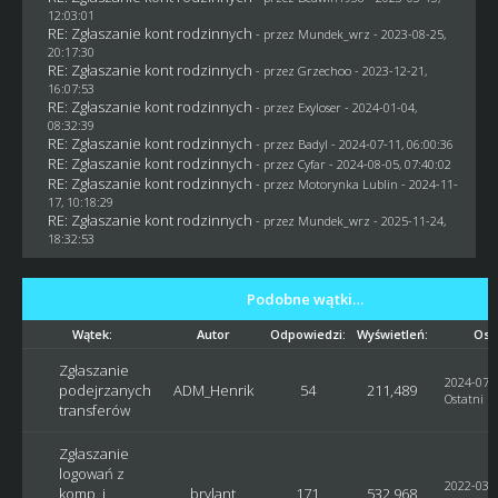
12:03:01
RE: Zgłaszanie kont rodzinnych
- przez
Mundek_wrz
- 2023-08-25,
20:17:30
RE: Zgłaszanie kont rodzinnych
- przez
Grzechoo
- 2023-12-21,
16:07:53
RE: Zgłaszanie kont rodzinnych
- przez
Exyloser
- 2024-01-04,
08:32:39
RE: Zgłaszanie kont rodzinnych
- przez
Badyl
- 2024-07-11, 06:00:36
RE: Zgłaszanie kont rodzinnych
- przez
Cyfar
- 2024-08-05, 07:40:02
RE: Zgłaszanie kont rodzinnych
- przez
Motorynka Lublin
- 2024-11-
17, 10:18:29
RE: Zgłaszanie kont rodzinnych
- przez
Mundek_wrz
- 2025-11-24,
18:32:53
Podobne wątki…
Wątek:
Autor
Odpowiedzi:
Wyświetleń:
Ost
Zgłaszanie
2024-07-0
podejrzanych
ADM_Henrik
54
211,489
Ostatni p
transferów
Zgłaszanie
logowań z
2022-03-2
komp. i
brylant
171
532,968