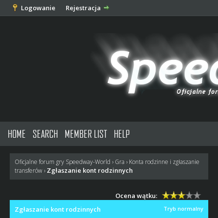
Logowanie
Rejestracja
HOME
SEARCH
MEMBER LIST
HELP
Oficjalne forum gry Speedway-World
›
Gra
›
Konta rodzinne i zgłaszanie
Zgłaszanie kont rodzinnych
transferów
›
Ocena wątku:
Zgłaszanie kont rodzinnych
Tryb normalny