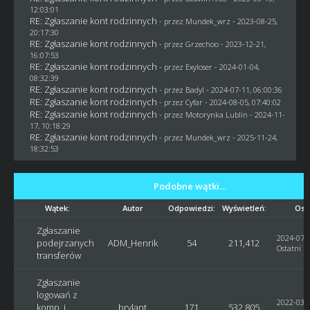
12:03:01
RE: Zgłaszanie kont rodzinnych
- przez
Mundek_wrz
- 2023-08-25,
20:17:30
RE: Zgłaszanie kont rodzinnych
- przez
Grzechoo
- 2023-12-21,
16:07:53
RE: Zgłaszanie kont rodzinnych
- przez
Exyloser
- 2024-01-04,
08:32:39
RE: Zgłaszanie kont rodzinnych
- przez
Badyl
- 2024-07-11, 06:00:36
RE: Zgłaszanie kont rodzinnych
- przez
Cyfar
- 2024-08-05, 07:40:02
RE: Zgłaszanie kont rodzinnych
- przez
Motorynka Lublin
- 2024-11-
17, 10:18:29
RE: Zgłaszanie kont rodzinnych
- przez
Mundek_wrz
- 2025-11-24,
18:32:53
Podobne wątki…
Wątek:
Autor
Odpowiedzi:
Wyświetleń:
Ost
Zgłaszanie
2024-07-0
podejrzanych
ADM_Henrik
54
211,412
Ostatni p
transferów
Zgłaszanie
logowań z
2022-03-2
komp. i
brylant
171
532,805