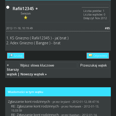
Rafiii12345
Liczba postów: 1
Świeżak
Liczba wątków: 0
Dołączył: Nov 2012
2012-11-18, 10:19:49
#85
1. KS Gniezno ( Rafiii12345 ) - ja( brat )
2. Adex Gniezno ( Bangee ) - brat
Szukaj
Odpowiedz
«
Starszy
wątek
|
Nowszy wątek
»
Wiadomości w tym wątku
Zgłaszanie kont rodzinnych
- przez
brylant
- 2012-01-12, 08:47:16
RE: Zgłaszanie kont rodzinnych
- przez
Norbasek
- 2012-01-13,
15:33:59
RE: Zgłaszanie kont rodzinnych
- przez
Kapitan
- 2012-01-14,