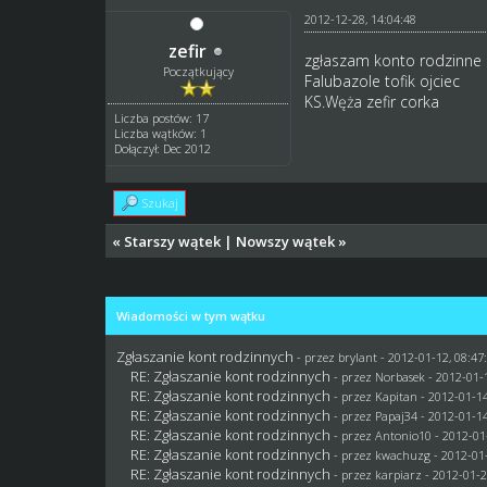
2012-12-28, 14:04:48
zefir
zgłaszam konto rodzinne
Początkujący
Falubazole tofik ojciec
KS.Węża zefir corka
Liczba postów: 17
Liczba wątków: 1
Dołączył: Dec 2012
Szukaj
«
Starszy wątek
|
Nowszy wątek
»
Wiadomości w tym wątku
Zgłaszanie kont rodzinnych
- przez
brylant
- 2012-01-12, 08:47
RE: Zgłaszanie kont rodzinnych
- przez
Norbasek
- 2012-01-1
RE: Zgłaszanie kont rodzinnych
- przez
Kapitan
- 2012-01-14
RE: Zgłaszanie kont rodzinnych
- przez
Papaj34
- 2012-01-14
RE: Zgłaszanie kont rodzinnych
- przez Antonio10 - 2012-01
RE: Zgłaszanie kont rodzinnych
- przez
kwachuzg
- 2012-01-
RE: Zgłaszanie kont rodzinnych
- przez
karpiarz
- 2012-01-2