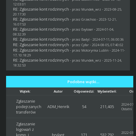
12:03:01
RE: Zgłaszanie kont rodzinnych
- przez
Mundek_wrz
- 2023-08-25,
20:17:30
RE: Zgłaszanie kont rodzinnych
- przez
Grzechoo
- 2023-12-21,
16:07:53
RE: Zgłaszanie kont rodzinnych
- przez
Exyloser
- 2024-01-04,
08:32:39
RE: Zgłaszanie kont rodzinnych
- przez
Badyl
- 2024-07-11, 06:00:36
RE: Zgłaszanie kont rodzinnych
- przez
Cyfar
- 2024-08-05, 07:40:02
RE: Zgłaszanie kont rodzinnych
- przez
Motorynka Lublin
- 2024-11-
17, 10:18:29
RE: Zgłaszanie kont rodzinnych
- przez
Mundek_wrz
- 2025-11-24,
18:32:53
Podobne wątki…
Wątek:
Autor
Odpowiedzi:
Wyświetleń:
Ost
Zgłaszanie
2024-07-0
podejrzanych
ADM_Henrik
54
211,405
Ostatni p
transferów
Zgłaszanie
logowań z
2022-03-2
komp. i
brylant
171
532,792