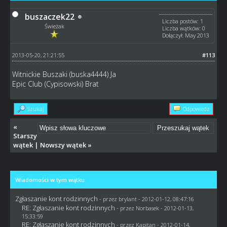
buszaczek22
Liczba postów: 1
Świeżak
Liczba wątków: 0
Dołączył: May 2013
2013-05-20, 21:21:55
#113
Witnickie Buszaki (buska4444) Ja
Epic Club (Cypisowski) Brat
Szukaj
Odpowiedz
«
Starszy
wątek
|
Nowszy wątek
»
Wiadomości w tym wątku
Zgłaszanie kont rodzinnych
- przez
brylant
- 2012-01-12, 08:47:16
RE: Zgłaszanie kont rodzinnych
- przez
Norbasek
- 2012-01-13,
15:33:59
RE: Zgłaszanie kont rodzinnych
- przez
Kapitan
- 2012-01-14,