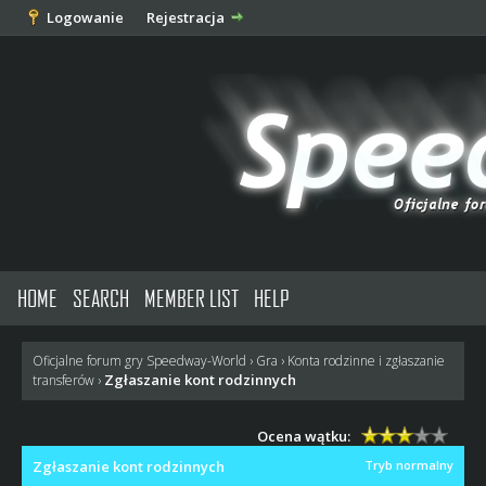
Logowanie
Rejestracja
HOME
SEARCH
MEMBER LIST
HELP
Oficjalne forum gry Speedway-World
›
Gra
›
Konta rodzinne i zgłaszanie
Zgłaszanie kont rodzinnych
transferów
›
Ocena wątku:
Zgłaszanie kont rodzinnych
Tryb normalny