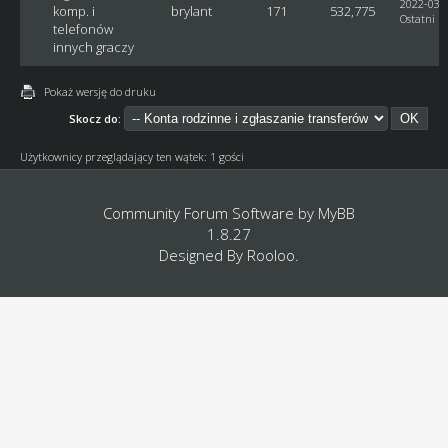
2022-03-2
komp. i
brylant
171
532,775
Ostatni p
telefonów
innych graczy
Pokaż wersję do druku
Skocz do:
Użytkownicy przeglądający ten wątek: 1 gości
Community Forum Software by
MyBB
1.8.27
Designed By
Rooloo
.