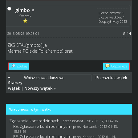
gimbo
Liczba postów: 3
Świeżak
Liczba wątków: 1
Dołączył: May 2013
2013-05-26, 09:03:01
#114
ZKS STAL(gimbox) ja
Marma POlskie Folie(rambo) brat
Szukaj
Odpowiedz
«
Starszy
wątek
|
Nowszy wątek
»
Wiadomości w tym wątku
Zgłaszanie kont rodzinnych
- przez
brylant
- 2012-01-12, 08:47:16
RE: Zgłaszanie kont rodzinnych
- przez
Norbasek
- 2012-01-13,
15:33:59
RE: Zgłaszanie kont rodzinnych
- przez
Kapitan
- 2012-01-14,