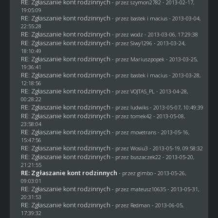
RE: Zgłaszanie kont rodzinnych
- przez
szymon2782
- 2013-02-17,
19:05:09
RE: Zgłaszanie kont rodzinnych
- przez
bastek i macius
- 2013-03-04,
22:55:28
RE: Zgłaszanie kont rodzinnych
- przez
wodz
- 2013-03-06, 17:29:38
RE: Zgłaszanie kont rodzinnych
- przez
Siwy1296
- 2013-03-24,
18:10:49
RE: Zgłaszanie kont rodzinnych
- przez Mariuszpopek - 2013-03-25,
19:36:41
RE: Zgłaszanie kont rodzinnych
- przez
bastek i macius
- 2013-03-28,
12:18:56
RE: Zgłaszanie kont rodzinnych
- przez
VOJTAS_PL
- 2013-04-28,
00:28:22
RE: Zgłaszanie kont rodzinnych
- przez
ludwiks
- 2013-05-07, 10:49:39
RE: Zgłaszanie kont rodzinnych
- przez
tomek42
- 2013-05-08,
23:58:04
RE: Zgłaszanie kont rodzinnych
- przez
movetrans
- 2013-05-16,
15:47:56
RE: Zgłaszanie kont rodzinnych
- przez
Wosiu3
- 2013-05-19, 09:58:32
RE: Zgłaszanie kont rodzinnych
- przez
buszaczek22
- 2013-05-20,
21:21:55
RE: Zgłaszanie kont rodzinnych
- przez
gimbo
- 2013-05-26,
09:03:01
RE: Zgłaszanie kont rodzinnych
- przez
mateusz10635
- 2013-05-31,
20:31:53
RE: Zgłaszanie kont rodzinnych
- przez
Redman
- 2013-06-05,
17:39:32