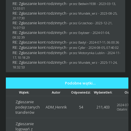
RE: Zgłaszanie kont rodzinnych
- przez
Bedwin1938
- 2023-03-13,
12:03:01
RE: Zgłaszanie kont rodzinnych
- przez
Mundek_wrz
- 2023-08-25,
20:17:30
RE: Zgłaszanie kont rodzinnych
- przez
Grzechoo
- 2023-12-21,
16:07:53
RE: Zgłaszanie kont rodzinnych
- przez
Exyloser
- 2024-01-04,
08:32:39
RE: Zgłaszanie kont rodzinnych
- przez
Badyl
- 2024-07-11, 06:00:36
RE: Zgłaszanie kont rodzinnych
- przez
Cyfar
- 2024-08-05, 07:40:02
RE: Zgłaszanie kont rodzinnych
- przez
Motorynka Lublin
- 2024-11-
17, 10:18:29
RE: Zgłaszanie kont rodzinnych
- przez
Mundek_wrz
- 2025-11-24,
18:32:53
Podobne wątki…
Wątek:
Autor
Odpowiedzi:
Wyświetleń:
Ost
Zgłaszanie
2024-07-0
podejrzanych
ADM_Henrik
54
211,403
Ostatni p
transferów
Zgłaszanie
logowań z