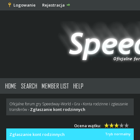
Logowanie
Rejestracja
HOME
SEARCH
MEMBER LIST
HELP
Oficjalne forum gry Speedway-World
›
Gra
›
Konta rodzinne i zgłaszanie
Zgłaszanie kont rodzinnych
transferów
›
Ocena wątku:
Zgłaszanie kont rodzinnych
Tryb normalny