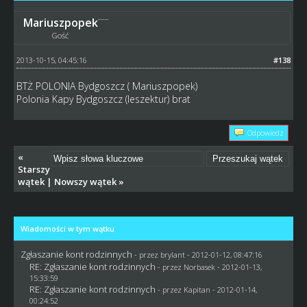
Mariuszpopek
Gość
2013-10-15, 04:45:16
#138
BTŻ POLONIA Bydgoszcz ( Mariuszpopek)
Polonia Kapy Bydgoszcz (leszektur) brat
Odpowiedz
«
Starszy
wątek
|
Nowszy wątek
»
Wiadomości w tym wątku
Zgłaszanie kont rodzinnych
- przez
brylant
- 2012-01-12, 08:47:16
RE: Zgłaszanie kont rodzinnych
- przez
Norbasek
- 2012-01-13,
15:33:59
RE: Zgłaszanie kont rodzinnych
- przez
Kapitan
- 2012-01-14,
00:24:52