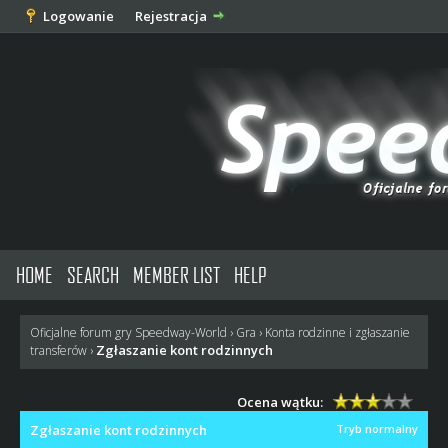
Logowanie
Rejestracja
HOME
SEARCH
MEMBER LIST
HELP
Oficjalne forum gry Speedway-World
›
Gra
›
Konta rodzinne i zgłaszanie
Zgłaszanie kont rodzinnych
transferów
›
Ocena wątku:
Zgłaszanie kont rodzinnych
Tryb normalny