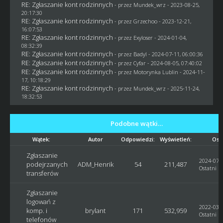
RE: Zgłaszanie kont rodzinnych
- przez
Mundek_wrz
- 2023-08-25,
20:17:30
RE: Zgłaszanie kont rodzinnych
- przez
Grzechoo
- 2023-12-21,
16:07:53
RE: Zgłaszanie kont rodzinnych
- przez
Exyloser
- 2024-01-04,
08:32:39
RE: Zgłaszanie kont rodzinnych
- przez
Badyl
- 2024-07-11, 06:00:36
RE: Zgłaszanie kont rodzinnych
- przez
Cyfar
- 2024-08-05, 07:40:02
RE: Zgłaszanie kont rodzinnych
- przez
Motorynka Lublin
- 2024-11-
17, 10:18:29
RE: Zgłaszanie kont rodzinnych
- przez
Mundek_wrz
- 2025-11-24,
18:32:53
Podobne wątki…
Wątek:
Autor
Odpowiedzi:
Wyświetleń:
Ost
Zgłaszanie
2024-07-0
podejrzanych
ADM_Henrik
54
211,487
Ostatni p
transferów
Zgłaszanie
logowań z
2022-03-2
komp. i
brylant
171
532,959
Ostatni p
telefonów