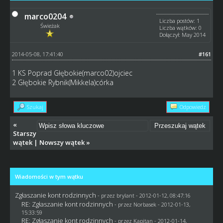
marco0204
Liczba postów: 1
Świeżak
Liczba wątków: 0
Dołączył: May 2014
2014-05-08, 17:41:40
#161
1 KS Poprad Głębokie(marco02)ojciec
2 Głębokie Rybnik(Mikkela)córka
Szukaj
Odpowiedz
«
Starszy
wątek
|
Nowszy wątek
»
Wiadomości w tym wątku
Zgłaszanie kont rodzinnych
- przez
brylant
- 2012-01-12, 08:47:16
RE: Zgłaszanie kont rodzinnych
- przez
Norbasek
- 2012-01-13,
15:33:59
RE: Zgłaszanie kont rodzinnych
- przez
Kapitan
- 2012-01-14,