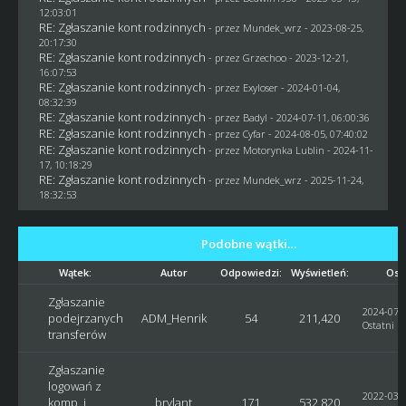
12:03:01
RE: Zgłaszanie kont rodzinnych
- przez
Mundek_wrz
- 2023-08-25,
20:17:30
RE: Zgłaszanie kont rodzinnych
- przez
Grzechoo
- 2023-12-21,
16:07:53
RE: Zgłaszanie kont rodzinnych
- przez
Exyloser
- 2024-01-04,
08:32:39
RE: Zgłaszanie kont rodzinnych
- przez
Badyl
- 2024-07-11, 06:00:36
RE: Zgłaszanie kont rodzinnych
- przez
Cyfar
- 2024-08-05, 07:40:02
RE: Zgłaszanie kont rodzinnych
- przez
Motorynka Lublin
- 2024-11-
17, 10:18:29
RE: Zgłaszanie kont rodzinnych
- przez
Mundek_wrz
- 2025-11-24,
18:32:53
Podobne wątki…
Wątek:
Autor
Odpowiedzi:
Wyświetleń:
Ost
Zgłaszanie
2024-07-0
podejrzanych
ADM_Henrik
54
211,420
Ostatni p
transferów
Zgłaszanie
logowań z
2022-03-2
komp. i
brylant
171
532,820