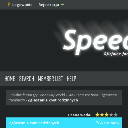
Logowanie
Rejestracja
HOME
SEARCH
MEMBER LIST
HELP
Oficjalne forum gry Speedway-World
›
Gra
›
Konta rodzinne i zgłaszanie
Zgłaszanie kont rodzinnych
transferów
›
Ocena wątku:
Zgłaszanie kont rodzinnych
Tryb normalny