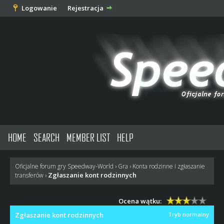
Logowanie
Rejestracja
HOME
SEARCH
MEMBER LIST
HELP
Oficjalne forum gry Speedway-World
›
Gra
›
Konta rodzinne i zgłaszanie
Zgłaszanie kont rodzinnych
transferów
›
Ocena wątku:
Zgłaszanie kont rodzinnych
Tryb normalny