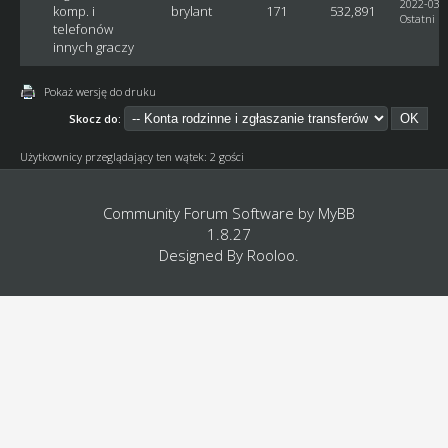
2022-03-2
komp. i
brylant
171
532,891
Ostatni p
telefonów
innych graczy
Pokaż wersję do druku
Skocz do:
Użytkownicy przeglądający ten wątek: 2 gości
Community Forum Software by
MyBB
1.8.27
Designed By
Rooloo
.