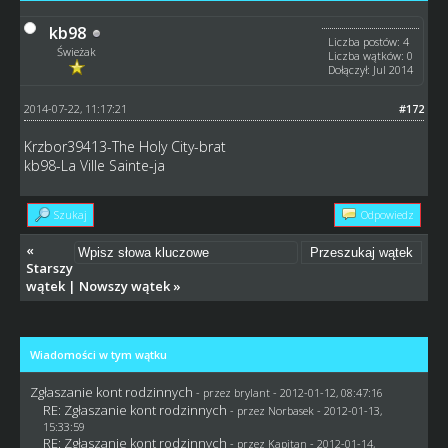
kb98
Liczba postów: 4
Świeżak
Liczba wątków: 0
Dołączył: Jul 2014
2014-07-22, 11:17:21
#172
Krzbor39413-The Holy City-brat
kb98-La Ville Sainte-ja
Szukaj
Odpowiedz
«
Starszy
wątek
|
Nowszy wątek
»
Wiadomości w tym wątku
Zgłaszanie kont rodzinnych
- przez
brylant
- 2012-01-12, 08:47:16
RE: Zgłaszanie kont rodzinnych
- przez
Norbasek
- 2012-01-13,
15:33:59
RE: Zgłaszanie kont rodzinnych
- przez
Kapitan
- 2012-01-14,