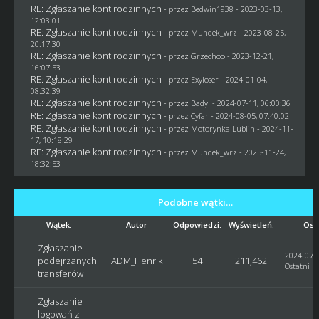
RE: Zgłaszanie kont rodzinnych
- przez
Bedwin1938
- 2023-03-13,
12:03:01
RE: Zgłaszanie kont rodzinnych
- przez
Mundek_wrz
- 2023-08-25,
20:17:30
RE: Zgłaszanie kont rodzinnych
- przez
Grzechoo
- 2023-12-21,
16:07:53
RE: Zgłaszanie kont rodzinnych
- przez
Exyloser
- 2024-01-04,
08:32:39
RE: Zgłaszanie kont rodzinnych
- przez
Badyl
- 2024-07-11, 06:00:36
RE: Zgłaszanie kont rodzinnych
- przez
Cyfar
- 2024-08-05, 07:40:02
RE: Zgłaszanie kont rodzinnych
- przez
Motorynka Lublin
- 2024-11-
17, 10:18:29
RE: Zgłaszanie kont rodzinnych
- przez
Mundek_wrz
- 2025-11-24,
18:32:53
Podobne wątki…
Wątek:
Autor
Odpowiedzi:
Wyświetleń:
Ost
Zgłaszanie
2024-07-0
podejrzanych
ADM_Henrik
54
211,462
Ostatni p
transferów
Zgłaszanie
logowań z