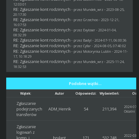
12:03:01
RE: Zgłaszanie kont rodzinnych
- przez
Mundek_wrz
- 2023-08-25,
20:17:30
RE: Zgłaszanie kont rodzinnych
- przez
Grzechoo
- 2023-12-21,
16:07:53
RE: Zgłaszanie kont rodzinnych
- przez
Exyloser
- 2024-01-04,
08:32:39
RE: Zgłaszanie kont rodzinnych
- przez
Badyl
- 2024-07-11, 06:00:36
RE: Zgłaszanie kont rodzinnych
- przez
Cyfar
- 2024-08-05, 07:40:02
RE: Zgłaszanie kont rodzinnych
- przez
Motorynka Lublin
- 2024-11-
17, 10:18:29
RE: Zgłaszanie kont rodzinnych
- przez
Mundek_wrz
- 2025-11-24,
18:32:53
Podobne wątki…
Wątek:
Autor
Odpowiedzi:
Wyświetleń:
Ost
Zgłaszanie
2024-07-0
podejrzanych
ADM_Henrik
54
211,394
Ostatni p
transferów
Zgłaszanie
logowań z
2022-03-2
komp. i
brylant
171
532,748