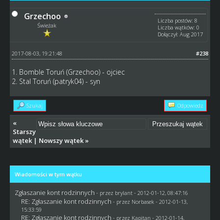
Grzechoo
Liczba postów: 8
Świeżak
Liczba wątków: 0
Dołączył: Aug 2017
2017-08-03, 19:21:48
#238
1. Bomble Toruń (Grzechoo) - ojciec
2. Stal Toruń (patryk04) - syn
Szukaj
Odpowiedz
«
Starszy
wątek
|
Nowszy wątek
»
Wiadomości w tym wątku
Zgłaszanie kont rodzinnych
- przez
brylant
- 2012-01-12, 08:47:16
RE: Zgłaszanie kont rodzinnych
- przez
Norbasek
- 2012-01-13,
15:33:59
RE: Zgłaszanie kont rodzinnych
- przez
Kapitan
- 2012-01-14,