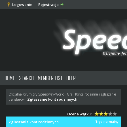
Logowanie
Rejestracja
HOME
SEARCH
MEMBER LIST
HELP
Oficjalne forum gry Speedway-World
›
Gra
›
Konta rodzinne i zgłaszanie
Zgłaszanie kont rodzinnych
transferów
›
Ocena wątku:
Zgłaszanie kont rodzinnych
Tryb normalny