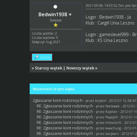
2021-09-08, 14:03:52
(Ten post by
Bedwin1938
Login : Bedwin1938 - Ja
Świeżak
Klub : Cargill Unia Leszno
Liczba postów: 2
Login : gameslevel999 - Br
Liczba wątków: 0
Klub : KS Unia Leszno
Dołączył: Aug 2021
Szukaj
«
Starszy wątek
|
Nowszy wątek
»
Wiadomości w tym wątku
Zgłaszanie kont rodzinnych
- przez
brylant
- 2012-01-12, 08:47
RE: Zgłaszanie kont rodzinnych
- przez
Norbasek
- 2012-01-1
RE: Zgłaszanie kont rodzinnych
- przez
Kapitan
- 2012-01-14
RE: Zgłaszanie kont rodzinnych
- przez
Papaj34
- 2012-01-14
RE: Zgłaszanie kont rodzinnych
- przez Antonio10 - 2012-01
RE: Zgłaszanie kont rodzinnych
- przez
kwachuzg
- 2012-01-
RE: Zgłaszanie kont rodzinnych
- przez
karpiarz
- 2012-01-2