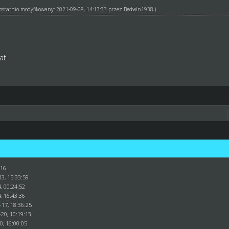
ł ostatnio modyfikowany: 2021-09-08, 14:13:33 przez
Bedwin1938
.)
at
:16
3, 15:33:59
, 00:24:52
, 16:43:36
-17, 18:36:25
20, 10:19:13
0, 16:00:05