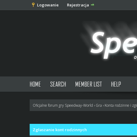
Logowanie
Rejestracja
HOME
SEARCH
MEMBER LIST
HELP
Oficjalne forum gry Speedway-World
›
Gra
›
Konta rodzinne i zg
3 głosów - średnia: 3
1
2
3
4
5
Zgłaszanie kont rodzinnych