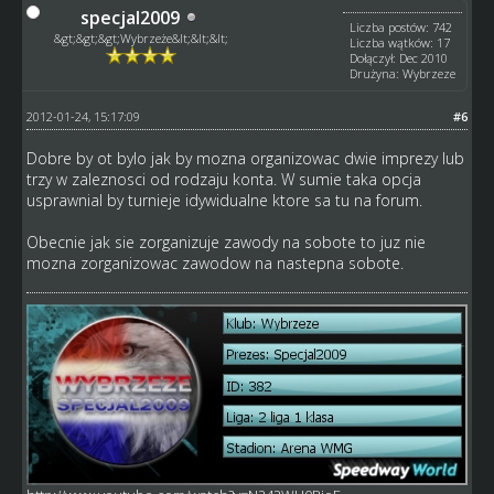
specjal2009
Liczba postów: 742
&gt;&gt;&gt;Wybrzeże&lt;&lt;&lt;
Liczba wątków: 17
Dołączył: Dec 2010
Drużyna: Wybrzeze
2012-01-24, 15:17:09
#6
Dobre by ot bylo jak by mozna organizowac dwie imprezy lub
trzy w zaleznosci od rodzaju konta. W sumie taka opcja
usprawnial by turnieje idywidualne ktore sa tu na forum.
Obecnie jak sie zorganizuje zawody na sobote to juz nie
mozna zorganizowac zawodow na nastepna sobote.