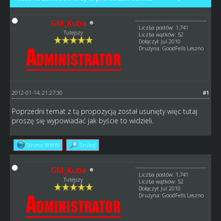
GM_Kuba
Liczba postów: 1,741
Tutejszy
Liczba wątków: 52
Dołączył: Jul 2010
Drużyna: GoodFells Leszno
2012-01-14, 21:27:30
#1
Poprzedni temat z tą propozycją został usunięty więc tutaj
proszę się wypowiadać jak byście to widzieli.
Strona WWW
Szukaj
GM_Kuba
Liczba postów: 1,741
Tutejszy
Liczba wątków: 52
Dołączył: Jul 2010
Drużyna: GoodFells Leszno