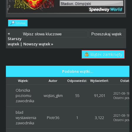
Szukaj
«
Starszy
wątek
|
Nowszy wątek
»
Wątek zamknięty
Podobne wątki…
Wątek:
Autor
Odpowiedzi:
Wyświetleń:
Ostatni
Obniżka
2021-08-18, 
poziomu
wojtas_gkm
55
91,201
Ostatni post
zawodnika
blad
2021-08-18, 
wystawienia
Piotr36
1
3,122
Ostatni post
zawodnika