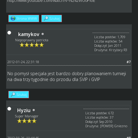
http://www.youtube.com/watch?v=N242WU0PioE
Strona WWW
Szukaj
kamykov
Liczba postów: 1,709
Niepoprawny patriota
Liczba wątków: 54
Dołączył: Jan 2011
Drużyna: Krzyżacy R3
2012-01-24, 22:31:18
#7
No pomysł specjala jest bardzo dobry planowaniem turnieji
na dwa trzy tygodnie do przodu dla SVIP i GVIP
Szukaj
Hyziu
Liczba postów: 672
Super Manager
Liczba wątków: 37
Dołączył: Sep 2010
Drużyna: [POWER] Gniezno
2012-01-26, 11:44:46
#8