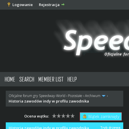
Logowanie
Rejestracja
HOME
SEARCH
MEMBER LIST
HELP
Oficjalne forum gry Speedway-World
›
Pozostałe
›
Archiwum
›
Historia zawodów indy w profilu zawodnika
Ocena wątku:
Wątek zamknięty
Historia zawodów indy w profilu zawodnika
Tryb drzewa