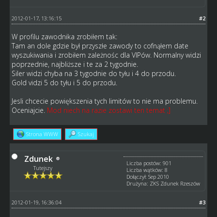
2012-01-17, 13:16:15
#2
W profilu zawodnika zrobiłem tak:
Tam an dole gdzie był przyszłe zawody to cofnąłem date
wyszukiwania i zrobiłem zależnośc dla VIPów. Normalny widzi
poprzednie, najbliższe i te za 2 tygodnie.
Siler widzi chyba na 3 tygodnie do tyłu i 4 do przodu.
Gold vidzi 5 do tyłu i 5 do przodu.
Jesli chcecie powiększenia tych limitów to nie ma problemu.
Oceniajcie.
Mod niech na razie zostawi ten temat ;]
Strona WWW
Szukaj
Zdunek
Liczba postów: 901
Tutejszy
Liczba wątków: 8
Dołączył: Sep 2010
Drużyna: ZKS Zdunek Rzeszów
2012-01-19, 16:36:04
#3