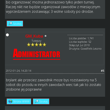
bo organizować można jednorazowo tylko jeden turniej.
Raczej nikt nie będzie organizował zawodów z miesięcznym
wyprzedzeniem zostawiając 3 wolne soboty po drodze.
Szukaj
GM_Kuba
Liczba postów: 1,741
Tutejszy
Liczba wątków: 52
Dołączył: Jul 2010
Drużyna: GoodFells Leszno
2012-01-24, 14:20:14
#5
brylant ale przeciez zawodnik moze bys rozstawiony na 5
sobot do przodu w innych zawodach wiec tak jak to zostało
zrobione jej poprawne
Strona WWW
Szukaj