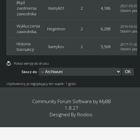
Błąd
2021-05-03, 
zwolnienia
Kamyk01
2
4,186
Ostatni post
zawodnika
Wykluczenia
2019-05-02, 
Hegemon
2
6,288
zawodnika.
Ostatni post
Historia
2017-11-20, 
kamykov
2
5,568
transakcji
Ostatni post
Pokaż wersję do druku
Skocz do:
Użytkownicy przeglądający ten wątek: 1 gości
Community Forum Software by
MyBB
1.8.27
Designed By
Rooloo
.