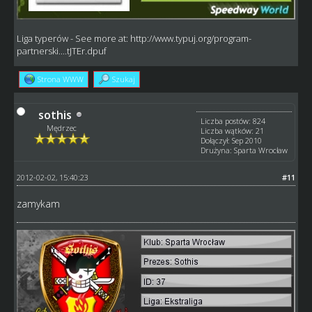
Liga typerów
- See more at:
http://www.typuj.org/program-
partnerski....tJTEr.dpuf
Strona WWW
Szukaj
sothis
Liczba postów: 824
Mędrzec
Liczba wątków: 21
Dołączył: Sep 2010
Drużyna: Sparta Wrocław
2012-02-02, 15:40:23
#11
zamykam