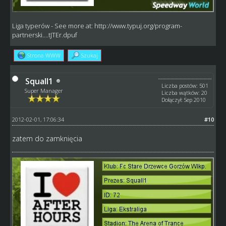
Liga typerów
- See more at:
http://www.typuj.org/program-
partnerski....tJTEr.dpuf
Strona WWW
Szukaj
Squall1
Liczba postów: 501
Super Manager
Liczba wątków: 20
Dołączył: Sep 2010
2012-02-01, 17:06:34
#10
zatem do zamknięcia