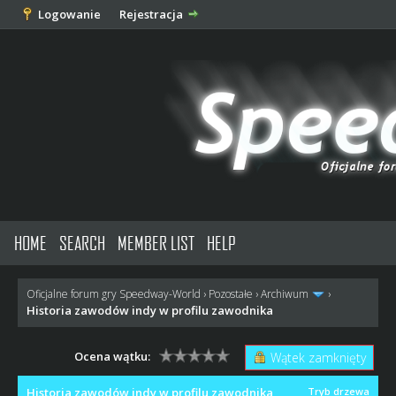
Logowanie
Rejestracja
HOME
SEARCH
MEMBER LIST
HELP
Oficjalne forum gry Speedway-World
›
Pozostałe
›
Archiwum
›
Historia zawodów indy w profilu zawodnika
Ocena wątku:
Wątek zamknięty
Historia zawodów indy w profilu zawodnika
Tryb drzewa