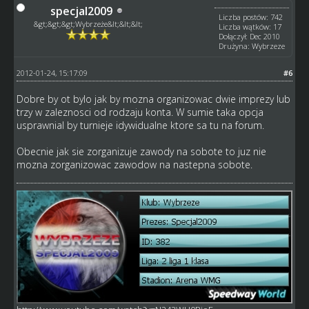
specjal2009
Liczba postów: 742
&gt;&gt;&gt;Wybrzeże&lt;&lt;&lt;
Liczba wątków: 17
Dołączył: Dec 2010
Drużyna: Wybrzeze
2012-01-24, 15:17:09
#6
Dobre by ot bylo jak by mozna organizowac dwie imprezy lub
trzy w zaleznosci od rodzaju konta. W sumie taka opcja
usprawnial by turnieje idywidualne ktore sa tu na forum.
Obecnie jak sie zorganizuje zawody na sobote to juz nie
mozna zorganizowac zawodow na nastepna sobote.