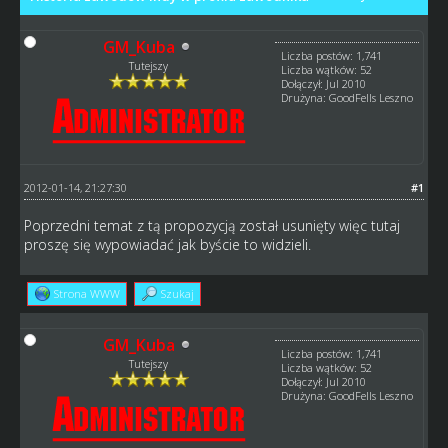
GM_Kuba
Liczba postów: 1,741
Tutejszy
Liczba wątków: 52
Dołączył: Jul 2010
Drużyna: GoodFells Leszno
2012-01-14, 21:27:30
#1
Poprzedni temat z tą propozycją został usunięty więc tutaj
proszę się wypowiadać jak byście to widzieli.
Strona WWW
Szukaj
GM_Kuba
Liczba postów: 1,741
Tutejszy
Liczba wątków: 52
Dołączył: Jul 2010
Drużyna: GoodFells Leszno