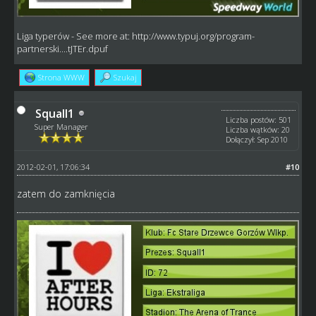
Liga typerów
- See more at:
http://www.typuj.org/program-
partnerski....tJTEr.dpuf
Strona WWW
Szukaj
Squall1
Liczba postów: 501
Super Manager
Liczba wątków: 20
Dołączył: Sep 2010
2012-02-01, 17:06:34
#10
zatem do zamknięcia