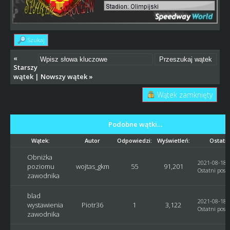
Szukaj
«
Starszy
wątek
|
Nowszy wątek
»
Wątek zamknięty
Podobne wątki…
Wątek:
Autor
Odpowiedzi:
Wyświetleń:
Ostatni
Obniżka
2021-08-18, 
poziomu
wojtas_gkm
55
91,201
Ostatni post
zawodnika
blad
2021-08-18, 
wystawienia
Piotr36
1
3,122
Ostatni post
zawodnika