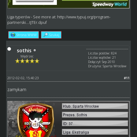
Liga typerów
- See more at:
http://www.typuj.org/program-
partnerski....tJTEr.dpuf
Strona WWW
Szukaj
sothis
Liczba postów: 824
Mędrzec
Liczba wątków: 21
Dołączył: Sep 2010
Drużyna: Sparta Wrocław
2012-02-02, 15:40:23
#11
zamykam