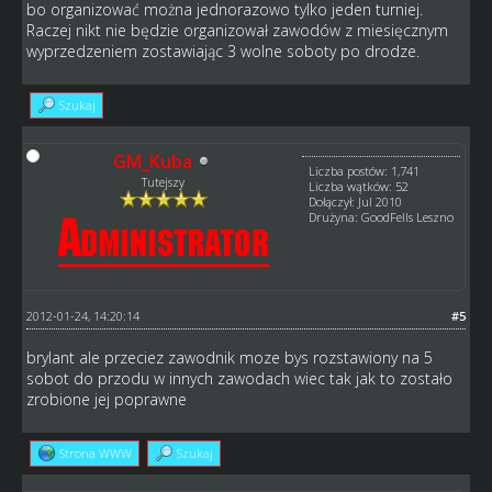
bo organizować można jednorazowo tylko jeden turniej.
Raczej nikt nie będzie organizował zawodów z miesięcznym
wyprzedzeniem zostawiając 3 wolne soboty po drodze.
Szukaj
GM_Kuba
Liczba postów: 1,741
Tutejszy
Liczba wątków: 52
Dołączył: Jul 2010
Drużyna: GoodFells Leszno
2012-01-24, 14:20:14
#5
brylant ale przeciez zawodnik moze bys rozstawiony na 5
sobot do przodu w innych zawodach wiec tak jak to zostało
zrobione jej poprawne
Strona WWW
Szukaj