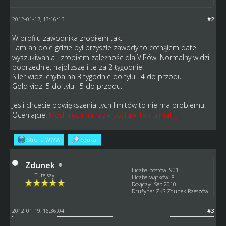
2012-01-17, 13:16:15
#2
W profilu zawodnika zrobiłem tak:
Tam an dole gdzie był przyszłe zawody to cofnąłem date
wyszukiwania i zrobiłem zależnośc dla VIPów. Normalny widzi
poprzednie, najbliższe i te za 2 tygodnie.
Siler widzi chyba na 3 tygodnie do tyłu i 4 do przodu.
Gold vidzi 5 do tyłu i 5 do przodu.
Jesli chcecie powiększenia tych limitów to nie ma problemu.
Oceniajcie.
Mod niech na razie zostawi ten temat ;]
Strona WWW
Szukaj
Zdunek
Liczba postów: 901
Tutejszy
Liczba wątków: 8
Dołączył: Sep 2010
Drużyna: ZKS Zdunek Rzeszów
2012-01-19, 16:36:04
#3