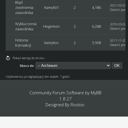
Błąd
2021-05-03, 
zwolnienia
Kamyk01
2
4,186
Ostatni post
zawodnika
Wykluczenia
2019-05-02, 
Hegemon
2
6,288
zawodnika.
Ostatni post
Historia
2017-11-20, 
kamykov
2
5,568
transakcji
Ostatni post
Pokaż wersję do druku
Skocz do:
Użytkownicy przeglądający ten wątek: 1 gości
Community Forum Software by
MyBB
1.8.27
Designed By
Rooloo
.