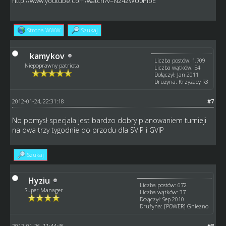
http://www.youtube.com/watch?v=N242WU0PioE
Strona WWW
Szukaj
kamykov
Liczba postów: 1,709
Niepoprawny patriota
Liczba wątków: 54
Dołączył: Jan 2011
Drużyna: Krzyżacy R3
2012-01-24, 22:31:18
#7
No pomysł specjala jest bardzo dobry planowaniem turnieji
na dwa trzy tygodnie do przodu dla SVIP i GVIP
Szukaj
Hyziu
Liczba postów: 672
Super Manager
Liczba wątków: 37
Dołączył: Sep 2010
Drużyna: [POWER] Gniezno
2012-01-26, 11:44:46
#8