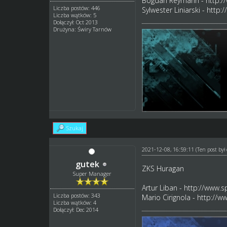
Bogdan Reymann -
http:/
Liczba postów: 446
Sylwester Liniarski -
http:
Liczba wątków: 5
Dołączył: Oct 2013
Drużyna: Świry Tarnów
Szukaj
2021-12-08, 16:59:11
(Ten post by
gutek
ZKS Huragan
Super Manager
Artur Liban -
http://www.s
Liczba postów: 343
Mario Cirignola -
http://w
Liczba wątków: 4
Dołączył: Dec 2014