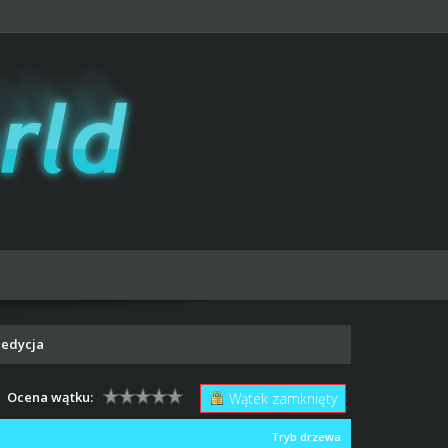
I edycja
Ocena wątku:
Wątek zamknięty
Tryb drzewa