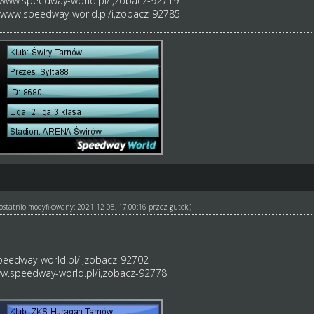
/www.speedway-world.pl/i,zobacz-92719
//www.speedway-world.pl/i,zobacz-92785
ł ostatnio modyfikowany: 2021-12-08, 17:00:16 przez
gutek
.)
peedway-world.pl/i,zobacz-92702
ww.speedway-world.pl/i,zobacz-92778