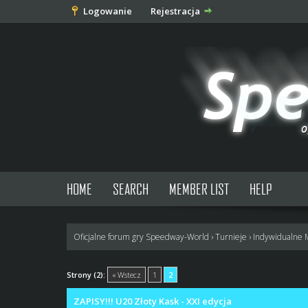
Logowanie
Rejestracja
HOME
SEARCH
MEMBER LIST
HELP
Oficjalne forum gry Speedway-World
›
Turnieje
›
Indywidualne 
0 głosów - średnia: 0
1
2
3
4
5
Strony (2):
« Wstecz
1
2
ZAPISY!!! U20 Złoty Kask - XXI edycja