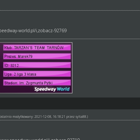
peedway-world.pl/i,zobacz-92769
ł ostatnio modyfikowany: 2021-12-08, 16:18:21 przez
sylta88
.)