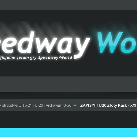
ZAPISY!!! U20 Złoty Kask - XX
Mistrzostwa U 16-21
›
U-20
›
Archiwum U-20
›