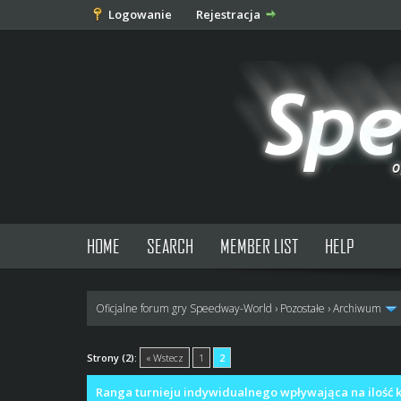
Logowanie
Rejestracja
HOME
SEARCH
MEMBER LIST
HELP
Oficjalne forum gry Speedway-World
›
Pozostałe
›
Archiwum
0 głosów - średnia: 0
1
2
3
4
5
Strony (2):
« Wstecz
1
2
Ranga turnieju indywidualnego wpływająca na ilość k