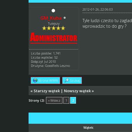
2012-01-26, 22:06:03
GM_Kuba
Tyle ludzi czesto tu zagla
Tutejszy
wprowadzic to do gry ?
Liczba postów: 1,741
Liczba wątków: 52
Dołączył: Jul 2010
Drużyna: GoodFells Leszno
Strona WWW
Szukaj
«
Starszy wątek
|
Nowszy wątek
»
Strony (2):
« Wstecz
1
2
Wątek: