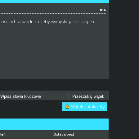
#16
artosciach zawodnika zeby wymyslic jakas range i
Wątek zamknięty
leń:
Ostatni post