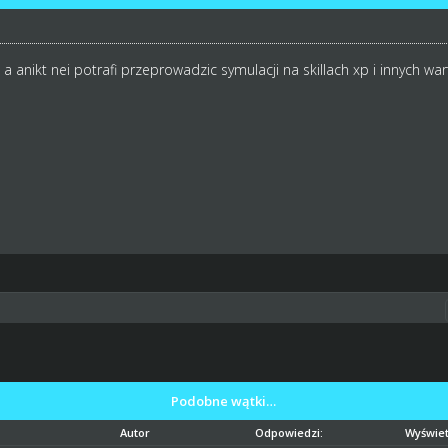
d a anikt nei potrafi przeprowadzic symulacji na skillach xp i innych w
Podobne wątki…
Autor
Odpowiedzi:
Wyświet