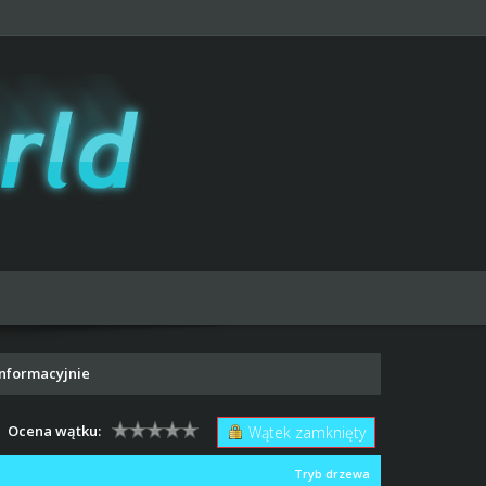
informacyjnie
Ocena wątku:
Wątek zamknięty
Tryb drzewa