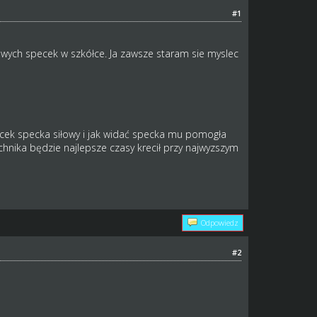
#1
owych specek w szkółce. Ja zawsze staram sie myslec
icek specka siłowy i jak widać specka mu pomogła
hnika będzie najlepsze czasy krecił przy najwyzszym
Odpowiedz
#2