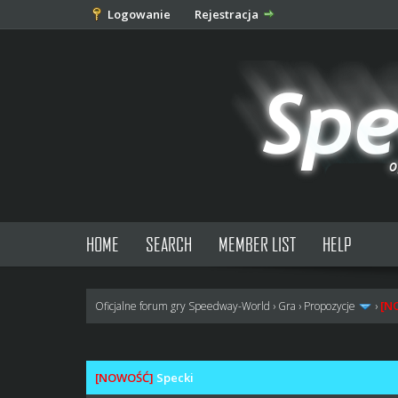
Logowanie
Rejestracja
HOME
SEARCH
MEMBER LIST
HELP
[N
Oficjalne forum gry Speedway-World
›
Gra
›
Propozycje
›
0 głosów - średnia: 0
1
2
3
4
5
[NOWOŚĆ]
Specki