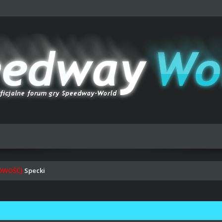
OWOŚĆ]
Specki