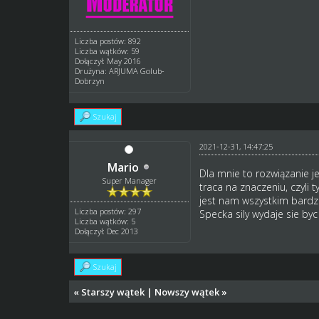
Liczba postów: 892
Liczba wątków: 59
Dołączył: May 2016
Drużyna: ARJUMA Golub-
Dobrzyn
Szukaj
2021-12-31, 14:47:25
Mario
Dla mnie to rozwiązanie j
Super Manager
traca na znaczeniu, czyli 
jest nam wszystkim bardzo
Liczba postów: 297
Specka sily wydaje sie by
Liczba wątków: 5
Dołączył: Dec 2013
Szukaj
«
Starszy wątek
|
Nowszy wątek
»