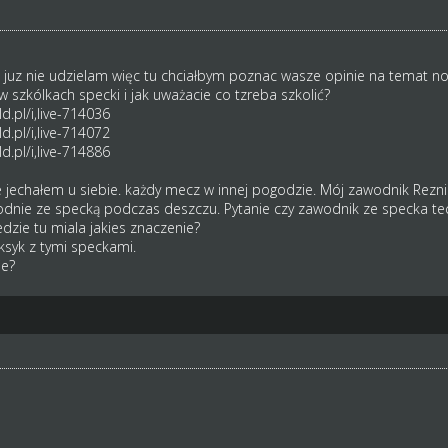
 juz nie udzielam więc tu chciałbym poznac wasze opinie na temat n
 szkólkach specki i jak uważacie co tzreba szkolić?
.pl/i,live-714036
.pl/i,live-714072
.pl/i,live-714886
 jechałem u siebie. każdy mecz w innej pogodzie. Mój zawodnik Rezn
odnie ze specką podczas deszczu. Pytanie czy zawodnik ze specka tec
 bedzie tu miala jakies znaczenie?
ksyk z tymi speckami.
ie?