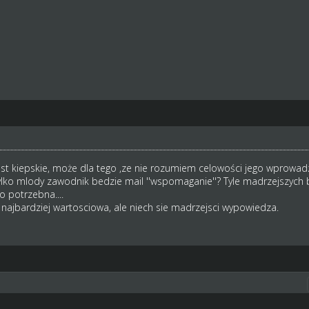
est kiepskie, może dla tego ,ze nie rozumiem celowości jego wprowadz
tylko mlody zawodnik bedzie mail ''wspomaganie''? Tyle madrzejszych b
 potrzebna....
c najbardziej wartosciowa, ale niech sie madrzejsci wypowiedza.