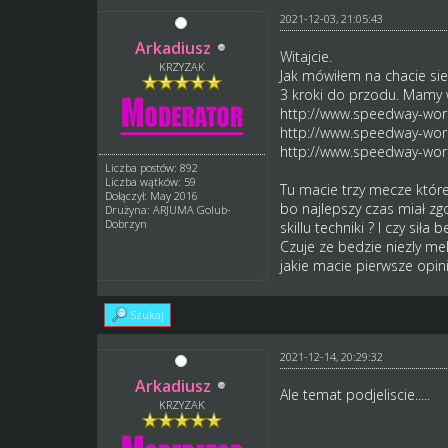
2021-12-03, 21:05:43
Arkadiusz
Witajcie.
KRZYZAK
Jak mówiłem na chacie sie
3 kroki do przodu. Mamy w
http://www.speedway-world
http://www.speedway-world
http://www.speedway-world
Liczba postów: 892
Liczba wątków: 59
Tu macie trzy mecze które
Dołączył: May 2016
bo najlepszy czas miał zg
Drużyna: ARJUMA Golub-
Dobrzyn
skillu techniki ? I czy siła
Czuje ze bedzie niezly me
jakie macie pierwsze opin
Szukaj
2021-12-14, 20:29:32
Arkadiusz
Ale temat podjeliscie.....
KRZYZAK