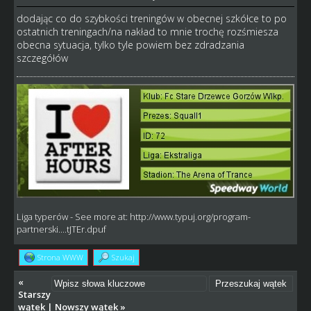
dodając co do szybkości treningów w obecnej szkółce to po
ostatnich treningach/na nakład to mnie trochę rozśmiesza
obecna sytuacja, tylko tyle powiem bez zdradzania
szczegółów
Liga typerów
- See more at:
http://www.typuj.org/program-
partnerski....tJTEr.dpuf
Strona WWW
Szukaj
«
Starszy
wątek
|
Nowszy wątek
»