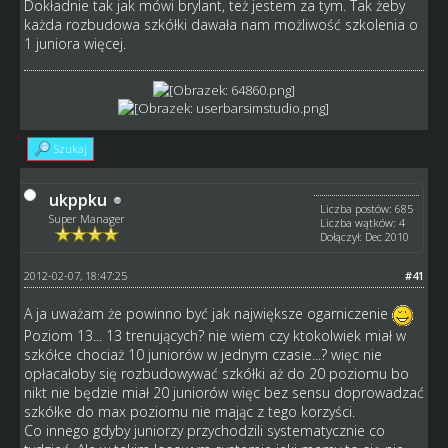
Dokładnie tak jak mówi brylant, też jestem za tym. Tak żeby
każda rozbudowa szkółki dawała nam możliwość szkolenia o
1 juniora więcej.
Szukaj
ukppku
Liczba postów: 685
Super Manager
Liczba wątków: 4
Dołączył: Dec 2010
2012-02-07, 18:47:25
#41
A ja uważam że powinno być jak największe ogarniczenie
Poziom 13... 13 trenujących? nie wiem czy ktokolwiek miał w
szkółce chociaż 10 juniorów w jednym czasie...? więc nie
opłacałoby się rozbudowywać szkółki aż do 20 poziomu bo
nikt nie będzie miał 20 juniorów więc bez sensu doprowadzać
szkółke do max poziomu nie mając z tego korzyści.
Co innego gdyby juniorzy przychodzili systematycznie co