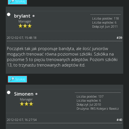
Szukaj
brylant
Liczba postów: 118
Manager
Liczba wątków: 6
Dołączył: Jun 2011
2012-02-07, 15:48:18
#39
Początek tak jak proponuje bandyta, ale ilość juniorów
mogących trenować równa poziomowi szkółki. Szkółka na
poziomie 5 to pięciu trenowanych adeptów. Poziom szkółki
13, to trzynastu trenowanych adeptów itd.
Szukaj
Simonen
Liczba postów: 137
Manager
Liczba wątków: 6
Dołączył: Jul 2010
Drużyna: RKS Kolejarz Rawicz
2012-02-07, 16:27:54
#40