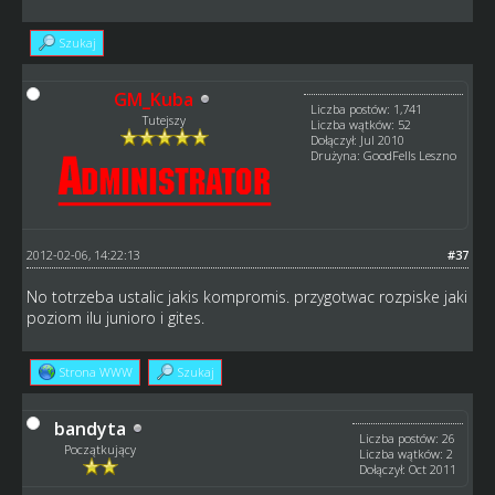
Szukaj
GM_Kuba
Liczba postów: 1,741
Tutejszy
Liczba wątków: 52
Dołączył: Jul 2010
Drużyna: GoodFells Leszno
2012-02-06, 14:22:13
#37
No totrzeba ustalic jakis kompromis. przygotwac rozpiske jaki
poziom ilu junioro i gites.
Strona WWW
Szukaj
bandyta
Liczba postów: 26
Początkujący
Liczba wątków: 2
Dołączył: Oct 2011