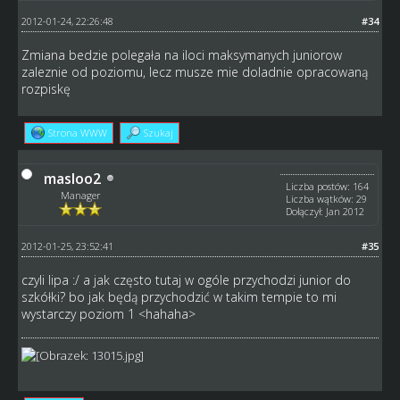
2012-01-24, 22:26:48
#34
Zmiana bedzie polegała na iloci maksymanych juniorow
zaleznie od poziomu, lecz musze mie doladnie opracowaną
rozpiskę
Strona WWW
Szukaj
masloo2
Liczba postów: 164
Manager
Liczba wątków: 29
Dołączył: Jan 2012
2012-01-25, 23:52:41
#35
czyli lipa :/ a jak często tutaj w ogóle przychodzi junior do
szkółki? bo jak będą przychodzić w takim tempie to mi
wystarczy poziom 1 <hahaha>