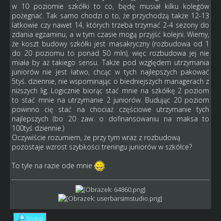
w 10 poziomie szkółki to co, będę musiał kilku kolegów
pożegnać. Tak samo chodzi o to, że przychodzą także 12-13
latkowie czy nawet 14, których trzeba trzymać 2-4 sezony do
zdania egzaminu, a w tym czasie mogą przyjść kolejni. Wiemy,
że koszt budowy szkółki jest masakryczny (rozbudowa od 1
do 20 poziomu to ponad 50 mln), więc rozbudowa jej nie
miała by aż takiego sensu. Także pod względem utrzymania
juniorów nie jest łatwo, chcąc w tych najlepszych pakować
5tyś. dziennie, nie wspominając o biedniejszych managerach z
niższych lig. Logicznie biorąc stać mnie na szkółkę 2 poziom
to stać mnie na utrzymanie 2 juniorów. Budując 20 poziom
powinno cię stać na chociaż częściowe utrzymanie tych
najlepszych (bo 20 zaw. o dofinansowaniu na maksa to
100tyś dziennie.)
Oczywiście rozumiem, że przy tym wraz z rozbudową
pozostaje wzrost szybkości treningu juniorów w szkółce?
To tyle na razie ode mnie
Szukaj