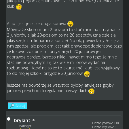
jakoś to pogodzić finansowo... ale 20juniorów? ;O kaplica nie
klub
A no i jest jeszcze druga sprawa
Mówisz że skoro mam 2-poziom to stać mnie na utrzymanie
2 juniorów a jak 20-poziom to na 20 adeptów (znajdzie się
jakiś szejk z milionami na koncie). No ok, powiedzmy że się z
tym zgodzę, ale problem jest taki: prawdopodobieństwo tego
że losowo zostanie mi przyznanych 20 juniorów jest
naprawdę bardzo, bardzo nikłe i nawet mimo tego że mnie
stać nie odważyłbym się tak wiele milionów wydać na
rozbudowę i liczyć na to że to akurat mój klub jest wyjątkowy i
to do mojej szkółki przyjdzie 20 juniorów
Jeszcze raz powtórzę że wszystko byłoby łatwiejsze gdyby
juniorzy przychodzili regularnie u wszystkich
Szukaj
brylant
Liczba postów: 118
Manager
Liczba wątków: 6