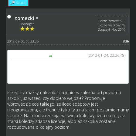
Szukaj
tomecki
Liczba postów: 95
Manager
Liczba wątków: 18
Dołączył: Nov 2010
2012-02-06, 00:33:35
#36
(2012-01-24, 22:26:48)
stefik4 napisał(a):
Zmiana bedzie polegała na iloci maksymanych juniorow
zaleznie od poziomu, lecz musze mie doladnie
opracowaną rozpiskę
Przepis z maksymalna iloscia juniorw zalezna od poziomu
szkolki juz wszedl czy dopiero wejdzie? Proponuje
wprowadzic cos takiego, ze ilosc adeptow jest
nieograniczona, ale trenuje tylko tylu na jakim poziomie mamy
szkolke. Najmlodsi czekaja na swoja kolej wyjazdu na tor, az
starsi koledzy zdadza licencje, albo az szkolka zostanie
rozbudowana o kolejny poziom.