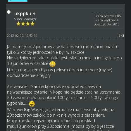
ukppku
Liczba postów: 685
Super Manager
Liczba wątków: 4
Dołączył: Dec 2010
2012-02-07, 19:50:24
#43
Ja mam tylko 2 juniorów a w najlepszym momencie miałem
tylko 3 którzy jednocześnie byli w szkółce.
Nie sądziłem że taka pustka jest tylko u mnie, a inni grzeją po
10 juniorów w szkółce
I to co napisałem było w pełnym oparciu o moje (mylne)
doświadczenie z tej gry.
Ale właśnie... Sam w końcówce odpowiedziałeś na
najważniejsze pytanie. Nikogo nie będzie stać na utrzymanie
20 zawodników aby płacić 100tys dziennie = 500tys w ciągu
tygodnia...!!
Więc według Waszego systemu nie ma sensu aby było aż
20poziomów szkółki bo nikt nie wyrobi z płaceniem.
Mając radykalniejsze ograniczenia i na przykład
max.10juniorów przy 20poziomie, można by było jeszcze