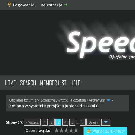
Logowanie
Rejestracja
HOME
SEARCH
MEMBER LIST
HELP
Oficjalne forum gry Speedway-World
›
Pozostałe
›
Archiwum
›
Zmiana w systemie przyjścia juniora do szkółki
Strony (7):
« Wstecz
1
2
3
4
5
…
7
Dalej »
Ocena wątku:
Wątek zamknięty