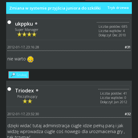
Zmiana w systemie przyjścia juniora do szkółki
Tryb drzewa
ukppku
Liczba postów: 685
Super Manager
Liczba wątków: 4
Dołączył: Dec 2010
2012-01-17, 23:16:28
#31
nie warto
Szukaj
Triodex
Liczba postów: 41
Początkujący
Liczba wątków: 0
Dołączył: Jan 2012
2012-01-17, 23:32:30
#32
dzięki widać tutaj administracja ciągle idzie pełną parą i jak
widzę wprowadza ciągle coś nowego dla urozmaicenia gry ,
tak trzymać