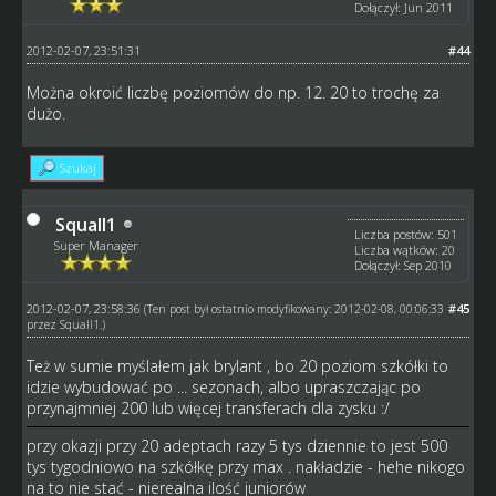
Dołączył: Jun 2011
2012-02-07, 23:51:31
#44
Można okroić liczbę poziomów do np. 12. 20 to trochę za
dużo.
Szukaj
Squall1
Liczba postów: 501
Super Manager
Liczba wątków: 20
Dołączył: Sep 2010
2012-02-07, 23:58:36
#45
(Ten post był ostatnio modyfikowany: 2012-02-08, 00:06:33
przez
Squall1
.)
Też w sumie myślałem jak brylant , bo 20 poziom szkółki to
idzie wybudować po ... sezonach, albo upraszczając po
przynajmniej 200 lub więcej transferach dla zysku :/
przy okazji przy 20 adeptach razy 5 tys dziennie to jest 500
tys tygodniowo na szkółkę przy max . nakładzie - hehe nikogo
na to nie stać - nierealna ilość juniorów