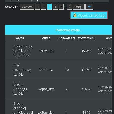
Strony (7):
« Wstecz
1
2
3
4
5
…
7
Dalej »
Wątek zamknięty
Podobne wątki…
Wątek:
Autor
Odpowiedzi:
Wyświetleń:
Ostat
Brak 4meczy
2021-12-27, 
szkółki z 8 i
szuwarek
1
19,060
Ostatni post
15 grudnia
Błąd
2021-03-19, 
rozbudowy
Mr. Zuma
10
11,967
Ostatni post
szkółki
Błąd ...
2021-02-02, 
Sparingu
wojtas_gkm
2
5,404
Ostatni post
szkółki
Błąd ...
średniej
2019-06-08, 
umiejętności
wojtas_gkm
1
4,815