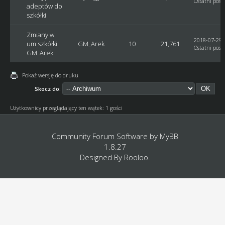
Ostatni post
adeptów do
szkółki
Zmiany w
2018-07-29, 
um szkółki
GM_Arek
10
21,761
Ostatni post
GM_Arek
Pokaż wersję do druku
Skocz do:
Użytkownicy przeglądający ten wątek: 1 gości
Community Forum Software by
MyBB
1.8.27
Designed By
Rooloo
.