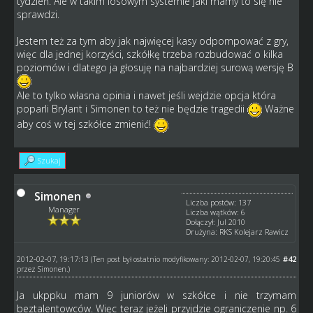
tydzień. Ale w takim losowym systemie jaki mamy to się nie
sprawdzi.
Jestem też za tym aby jak najwięcej kasy odpompować z gry,
więc dla jednej korzyści, szkółkę trzeba rozbudować o kilka
poziomów i dlatego ja głosuję na najbardziej surową wersję B
Ale to tylko własna opinia i nawet jeśli wejdzie opcja która
poparli Brylant i Simonen to też nie będzie tragedii
Ważne
aby coś w tej szkółce zmienić!
Szukaj
Simonen
Liczba postów: 137
Manager
Liczba wątków: 6
Dołączył: Jul 2010
Drużyna: RKS Kolejarz Rawicz
2012-02-07, 19:17:13
#42
(Ten post był ostatnio modyfikowany: 2012-02-07, 19:20:45
przez
Simonen
.)
Ja ukppku mam 9 juniorów w szkółce i nie trzymam
beztalentowców. Więc teraz jeżeli przyjdzie ograniczenie np. 6