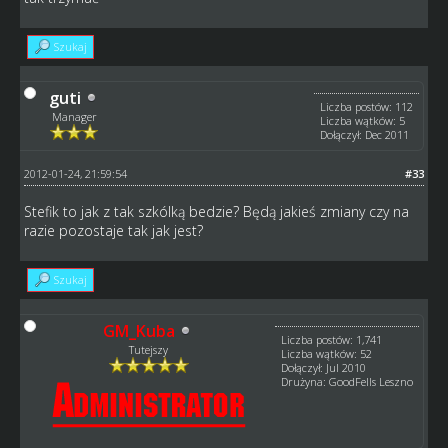
Szukaj
guti
Liczba postów: 112
Manager
Liczba wątków: 5
Dołączył: Dec 2011
2012-01-24, 21:59:54
#33
Stefik to jak z tak szkólką bedzie? Będą jakieś zmiany czy na
razie pozostaje tak jak jest?
Szukaj
GM_Kuba
Liczba postów: 1,741
Tutejszy
Liczba wątków: 52
Dołączył: Jul 2010
Drużyna: GoodFells Leszno