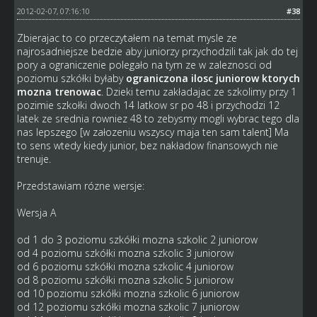
2012-02-07, 07:16:10
#38
Zbierajac to co przeczytałem na temat mysle ze
najrosadniejsze bedzie aby juniorzy przychodzili tak jak do tej
pory a ograniczenie polegało na tym ze w zaleznosci od
poziomu szkółki byłaby
ograniczona ilosc juniorow ktorych
mozna trenowac
. Dzieki temu zakładajac ze szkolimy przy 1
pozimie szkołki dwoch 14 latkow sr po 48 i przychodzi 12
latek ze srednia rowniez 48 to zebysmy mogli wybrac tego dla
nas lepszego [w załozeniu wszyscy maja ten sam talent] Ma
to sens wtedy kiedy junior, bez nakładow finansowych nie
trenuje.
Przedstawiam rózne wersje:
Wersja A
od 1 do 3 poziomu szkółki mozna szkolic 2 juniorow
od 4 poziomu szkółki mozna szkolic 3 juniorow
od 6 poziomu szkółki mozna szkolic 4 juniorow
od 8 poziomu szkółki mozna szkolic 5 juniorow
od 10 poziomu szkółki mozna szkolic 6 juniorow
od 12 poziomu szkółki mozna szkolic 7 juniorow