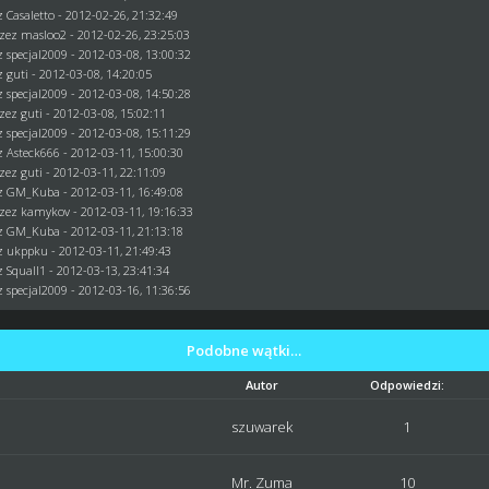
ez
Casaletto
- 2012-02-26, 21:32:49
rzez
masloo2
- 2012-02-26, 23:25:03
ez
specjal2009
- 2012-03-08, 13:00:32
ez
guti
- 2012-03-08, 14:20:05
ez
specjal2009
- 2012-03-08, 14:50:28
rzez
guti
- 2012-03-08, 15:02:11
ez
specjal2009
- 2012-03-08, 15:11:29
z Asteck666 - 2012-03-11, 15:00:30
rzez
guti
- 2012-03-11, 22:11:09
ez
GM_Kuba
- 2012-03-11, 16:49:08
rzez
kamykov
- 2012-03-11, 19:16:33
ez
GM_Kuba
- 2012-03-11, 21:13:18
ez
ukppku
- 2012-03-11, 21:49:43
ez
Squall1
- 2012-03-13, 23:41:34
ez
specjal2009
- 2012-03-16, 11:36:56
Podobne wątki…
Autor
Odpowiedzi:
szuwarek
1
Mr. Zuma
10