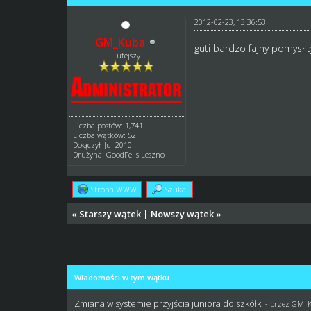
2012-02-23, 13:36:53
GM_Kuba
guti bardzo fajny pomysł t
Tutejszy
Liczba postów: 1,741
Liczba wątków: 52
Dołączył: Jul 2010
Drużyna: GoodFells Leszno
Strona WWW
Szukaj
«
Starszy wątek
|
Nowszy wątek
»
Wiadomości w tym wątku
Zmiana w systemie przyjścia juniora do szkółki
- przez
GM_