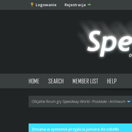
Logowanie
Rejestracja
HOME
SEARCH
MEMBER LIST
HELP
Oficjalne forum gry Speedway-World
›
Pozostałe
›
Archiwum
0 głosów - średnia: 0
1
2
3
4
5
Zmiana w systemie przyjścia juniora do szkółki