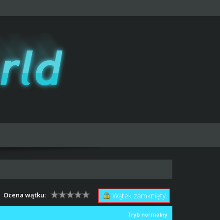
Ocena wątku:
Wątek zamknięty
Tryb normalny