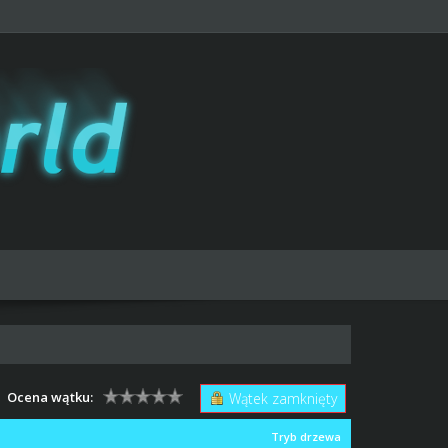
Ocena wątku:
Wątek zamknięty
Tryb drzewa