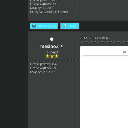
Liczba wątków: 52
Dołączył: Jul 2010
Drużyna: GoodFells Leszno
Strona WWW
Szukaj
2012-02-23, 09:49:46
masloo2
masloo2 napisał(a):
Manager
Szkółką miniżużla też m
Liczba postów: 164
akademie tutaj i ja udo
Liczba wątków: 29
-------------------------------
Dołączył: Jan 2012
Na Start każdy dostaje 
Poziom 1:
Budowa minitoru oraz m
drużynę do jakiejś ligi ju
Poziom 2: