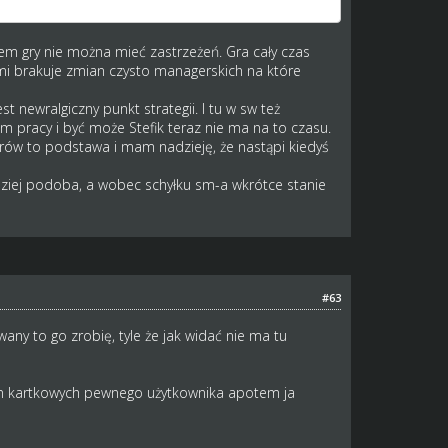
jem gry nie można mieć zastrzeżeń. Gra cały czas
 mi brakuje zmian czysto managerskich na które
t newralgiczny punkt strategii. I tu w sw też
 pracy i być może Stefik teraz nie ma na to czasu.
iorów to podstawa i mam nadzieję, że nastąpi kiedyś
ziej podoba, a wobec schyłku sm-a wkrótce stanie
#63
any to go zrobię, tyle że jak widać nie ma tu
ron kartkowych pewnego użytkownika apotem ja