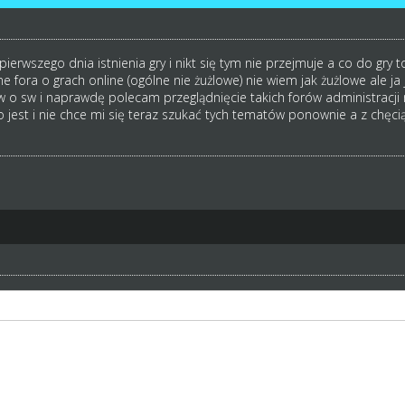
 pierwszego dnia istnienia gry i nikt się tym nie przejmuje a co do gry
e fora o grach online (ogólne nie żużlowe) nie wiem jak żużlowe ale ja 
o sw i naprawdę polecam przeglądnięcie takich forów administracji m
o jest i nie chce mi się teraz szukać tych tematów ponownie a z chęc
od pierwszego dnia istnienia gry i nikt się tym nie przejmuje a co do g
nne fora o grach online (ogólne nie żużlowe) nie wiem jak żużlowe ale j
w o sw i naprawdę polecam przeglądnięcie takich forów administracji
em co to jest i nie chce mi się teraz szukać tych tematów ponownie a 