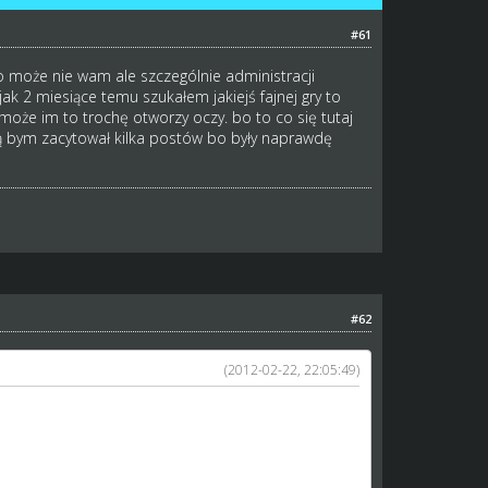
#61
 to może nie wam ale szczególnie administracji
jak 2 miesiące temu szukałem jakiejś fajnej gry to
oże im to trochę otworzy oczy. bo to co się tutaj
ią bym zacytował kilka postów bo były naprawdę
#62
(2012-02-22, 22:05:49)
ry to może nie wam ale szczególnie administracji
a jak 2 miesiące temu szukałem jakiejś fajnej gry to
 może im to trochę otworzy oczy. bo to co się
z chęcią bym zacytował kilka postów bo były