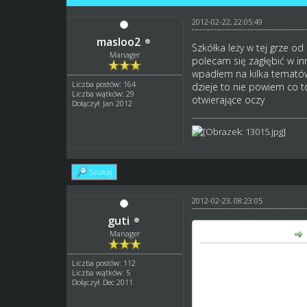
2012-02-22, 22:05:49
masloo2
Szkółka leży w tej grze od
Manager
polecam się zagłębić w inn
wpadłem na kilka tematów 
Liczba postów: 164
dzieje to nie powiem co t
Liczba wątków: 29
otwierające oczy
Dołączył: Jan 2012
Szukaj
2012-02-23, 08:23:05
guti
masloo2 napisał(a):
Manager
Szkółka leży w tej grze 
Liczba postów: 112
polecam się zagłębić w i
Liczba wątków: 5
wpadłem na kilka temató
Dołączył: Dec 2011
tutaj dzieje to nie powi