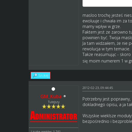
naprawdę otwierające o
masloo trochę jesteś nies
ewoluuje i chwała im za t
mamy wpływ w grze.
Faktem jest ze zarowno tu 
powinien być. Twoja maslo
Ja tam widzaiłem, że nie 
rewolucja w tym temacie.
Także reasumując - skoro g
się moim numerem 1 w gr
Szukaj
2012-02-23, 09:44:45
GM_Kuba
Potrzebny jest poprawny, p
Tutejszy
dokladnego opisu, a ja ta
Wszyskie wieklsze moduły
bezpośrednio i bezprobl
Liczba postów: 1,741