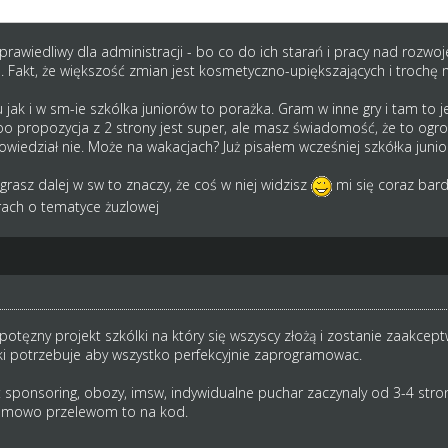
czy
prawiedliwy dla administracji - bo co do ich starań i pracy nad rozwo
o. Fakt, że większość zmian jest kosmetyczno-upiększających i trochę
jak i w sm-ie szkólka juniorów to porażka. Gram w inne gry i tam to jes
o propozycja z 2 strony jest super, ale masz świadomość, że to ogrom
powiedział nie. Może na wakacjach? Już pisałem wcześniej szkółka jun
rasz dalej w sw to znaczy, że coś w niej widzisz
mi się coraz bard
ach o tematyce żuzlowej
otęzny projekt szkólki na który się wszyscy złożą i zostanie zaakceptw
ki potrzebuje aby wszystko perfekcyjnie zaprogramowac.
: sponsoring, obozy, imsw, indywidualne puchar zaczynaly od 3-4 st
emowo przelewom to na kod.