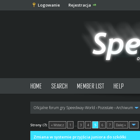
Logowanie
Rejestracja
HOME
SEARCH
MEMBER LIST
HELP
Oficjalne forum gry Speedway-World
›
Pozostałe
›
Archiwum
0 głosów - średnia: 0
1
2
3
4
5
Strony (7):
« Wstecz
1
…
3
4
5
6
7
Dalej »
Zmiana w systemie przyjścia juniora do szkółki