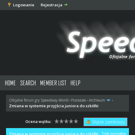
Logowanie
Rejestracja
HOME
SEARCH
MEMBER LIST
HELP
Oficjalne forum gry Speedway-World
›
Pozostałe
›
Archiwum
›
Zmiana w systemie przyjścia juniora do szkółki
Ocena wątku:
Wątek zamknięty
Zmiana w systemie przyjścia juniora do szkółki
Tryb normalny