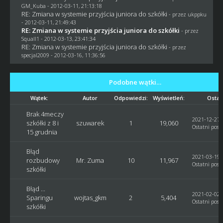
GM_Kuba
- 2012-03-11, 21:13:18
RE: Zmiana w systemie przyjścia juniora do szkółki
- przez
ukppku
- 2012-03-11, 21:49:43
RE: Zmiana w systemie przyjścia juniora do szkółki
- przez
Squall1
- 2012-03-13, 23:41:34
RE: Zmiana w systemie przyjścia juniora do szkółki
- przez
specjal2009
- 2012-03-16, 11:36:56
Podobne wątki…
Wątek:
Autor
Odpowiedzi:
Wyświetleń:
Ostat
Brak 4meczy
2021-12-27, 
szkółki z 8 i
szuwarek
1
19,060
Ostatni post
15 grudnia
Błąd
2021-03-19, 
rozbudowy
Mr. Zuma
10
11,967
Ostatni post
szkółki
Błąd ...
2021-02-02, 
Sparingu
wojtas_gkm
2
5,404
Ostatni post
szkółki