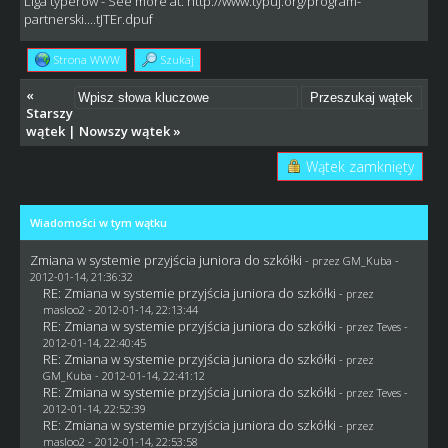
Liga typerów
- See more at:
http://www.typuj.org/program-
partnerski....tJTEr.dpuf
Strona WWW
Szukaj
«
Starszy
wątek
|
Nowszy wątek
»
Wątek zamknięty
Wiadomości w tym wątku
Zmiana w systemie przyjścia juniora do szkółki
- przez
GM_Kuba
-
2012-01-14, 21:36:32
RE: Zmiana w systemie przyjścia juniora do szkółki
- przez
masloo2
- 2012-01-14, 22:13:44
RE: Zmiana w systemie przyjścia juniora do szkółki
- przez
Teves
-
2012-01-14, 22:40:45
RE: Zmiana w systemie przyjścia juniora do szkółki
- przez
GM_Kuba
- 2012-01-14, 22:41:12
RE: Zmiana w systemie przyjścia juniora do szkółki
- przez
Teves
-
2012-01-14, 22:52:39
RE: Zmiana w systemie przyjścia juniora do szkółki
- przez
masloo2
- 2012-01-14, 22:53:58