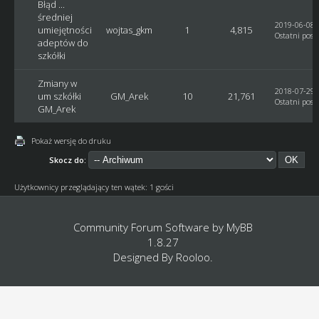
Błąd ...
średniej
2019-06-08, 
umiejętności
wojtas_gkm
1
4,815
Ostatni post
adeptów do
szkółki
Zmiany w
2018-07-29, 
um szkółki
GM_Arek
10
21,761
Ostatni post
GM_Arek
Pokaż wersję do druku
Skocz do:
Użytkownicy przeglądający ten wątek: 1 gości
Community Forum Software by
MyBB
1.8.27
Designed By
Rooloo
.