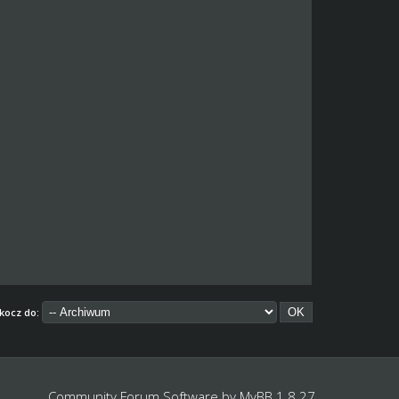
kocz do:
Community Forum Software by
MyBB 1.8.27