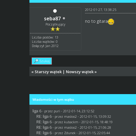
2012-01-27, 13:38:25
seba87
no to gitara
Początkujący
Liczba postów: 13
Liczba wątków: 0
Dołączył: Jan 2012
Szukaj
«
Starszy wątek
|
Nowszy wątek
»
Wiadomości w tym wątku
liga 6
- przez
puri
- 2012-01-14, 23:12:52
RE: liga 6
- przez
masloo2
- 2012-01-15, 13:09:32
RE: liga 6
- przez
kubackm
- 2012-01-15, 18:48:19
RE: liga 6
- przez
masloo2
- 2012-01-15, 21:06:28
RE: liga 6
- przez
Zdunek
- 2012-01-15, 22:05:44