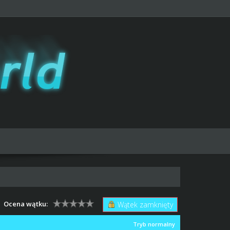
Ocena wątku:
Wątek zamknięty
Tryb normalny