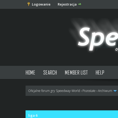
Logowanie
Rejestracja
HOME
SEARCH
MEMBER LIST
HELP
Oficjalne forum gry Speedway-World
›
Pozostałe
›
Archiwum
0 głosów - średnia: 0
1
2
3
4
5
liga 6